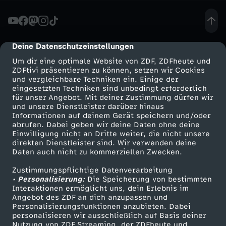
ä
c
Deine Datenschutzeinstellungen
cmp-dialog-description
Um dir eine optimale Website von ZDF, ZDFheute und
h
ZDFtivi präsentieren zu können, setzen wir Cookies
und vergleichbare Techniken ein. Einige der
eingesetzten Techniken sind unbedingt erforderlich
-
für unser Angebot. Mit deiner Zustimmung dürfen wir
Mehr ZDF
Service
und unsere Dienstleister darüber hinaus
C
Informationen auf deinem Gerät speichern und/oder
ZDF-Apps
ZDFmitreden
abrufen. Dabei geben wir deine Daten ohne deine
Einwilligung nicht an Dritte weiter, die nicht unsere
h
Smart TV
Kontakt zum ZDF
direkten Dienstleister sind. Wir verwenden deine
Daten auch nicht zu kommerziellen Zwecken.
ZDFtext
Tickets
i
Zustimmungspflichtige Datenverarbeitung
Livestreams
Zuschauerservice
• Personalisierung:
Die Speicherung von bestimmten
n
Sendungen A-Z
Hilfe
Interaktionen ermöglicht uns, dein Erlebnis im
Angebot des ZDF an dich anzupassen und
TV-Programm
Personalisierungsfunktionen anzubieten. Dabei
a
personalisieren wir ausschließlich auf Basis deiner
Nutzung von ZDF Streaming, der ZDFheute und