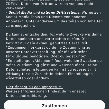
ZDFtivi. Daten von Dritten werden von uns nicht
u
Das ZDF
verwendet.
• Social Media und externe Drittsysteme:
Wir nutzen
ZDF Unternehmen
n
Social-Media-Tools und Dienste von anderen
Anbietern. Unter anderem um das Teilen von Inhalten
Karriere
zu ermöglichen.
d
Presseportal
Du kannst entscheiden, für welche Zwecke wir deine
ZDF goes Schule
Daten speichern und verarbeiten dürfen. Dies
U
betrifft nur dein aktuell genutztes Gerät. Mit
Werbefernsehen
"Zustimmen" erklärst du deine Zustimmung zu
S
unserer Datenverarbeitung, für die wir deine
Mainzelmännchen
Einwilligung benötigen. Oder du legst unter
"Einstellungen/Ablehnen" fest, welchen Zwecken du
A
deine Zustimmung gibst und welchen nicht. Deine
Datenschutzeinstellungen kannst du jederzeit mit
Wirkung für die Zukunft in deinen Einstellungen
:
widerrufen oder ändern.
"
Hier findest du das Impressum.
Partner
Weitere Informationen findest du in unserer
Datenschutzerklärung.
E
Zustimmen