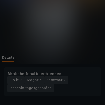
t
a
g
e
s
g
Details
e
Ähnliche Inhalte entdecken
s
Politik
Magazin
informativ
phoenix tagesgespräch
p
r