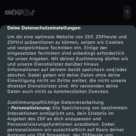
ä
c
Deine Datenschutzeinstellungen
cmp-dialog-description
Um dir eine optimale Website von ZDF, ZDFheute und
h
ZDFtivi präsentieren zu können, setzen wir Cookies
und vergleichbare Techniken ein. Einige der
eingesetzten Techniken sind unbedingt erforderlich
-
für unser Angebot. Mit deiner Zustimmung dürfen wir
Mehr ZDF
Service
und unsere Dienstleister darüber hinaus
C
Informationen auf deinem Gerät speichern und/oder
ZDF-Apps
ZDFmitreden
abrufen. Dabei geben wir deine Daten ohne deine
Einwilligung nicht an Dritte weiter, die nicht unsere
o
Smart TV
Kontakt zum ZDF
direkten Dienstleister sind. Wir verwenden deine
Daten auch nicht zu kommerziellen Zwecken.
ZDFtext
Tickets
n
Zustimmungspflichtige Datenverarbeitung
Livestreams
Zuschauerservice
• Personalisierung:
Die Speicherung von bestimmten
r
Sendungen A-Z
Hilfe
Interaktionen ermöglicht uns, dein Erlebnis im
Angebot des ZDF an dich anzupassen und
TV-Programm
Personalisierungsfunktionen anzubieten. Dabei
a
personalisieren wir ausschließlich auf Basis deiner
Nutzung von ZDF Streaming, der ZDFheute und