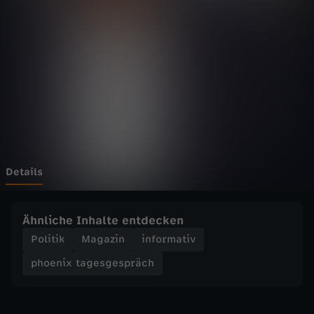
t
Wechseln zu: ZDFheute
a
g
e
s
g
Details
e
Ähnliche Inhalte entdecken
s
Politik
Magazin
informativ
phoenix tagesgespräch
p
r