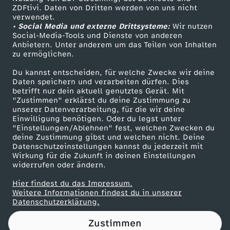
ZDFtivi. Daten von Dritten werden von uns nicht
d
Das ZDF
verwendet.
• Social Media und externe Drittsysteme:
Wir nutzen
ZDF Unternehmen
:
Social-Media-Tools und Dienste von anderen
Anbietern. Unter anderem um das Teilen von Inhalten
Karriere
zu ermöglichen.
E
Presseportal
Du kannst entscheiden, für welche Zwecke wir deine
ZDF goes Schule
Daten speichern und verarbeiten dürfen. Dies
r
betrifft nur dein aktuell genutztes Gerät. Mit
Werbefernsehen
"Zustimmen" erklärst du deine Zustimmung zu
s
unserer Datenverarbeitung, für die wir deine
Mainzelmännchen
Einwilligung benötigen. Oder du legst unter
"Einstellungen/Ablehnen" fest, welchen Zwecken du
t
deine Zustimmung gibst und welchen nicht. Deine
Datenschutzeinstellungen kannst du jederzeit mit
Wirkung für die Zukunft in deinen Einstellungen
e
widerrufen oder ändern.
S
Hier findest du das Impressum.
Partner
Weitere Informationen findest du in unserer
Datenschutzerklärung.
c
Zustimmen