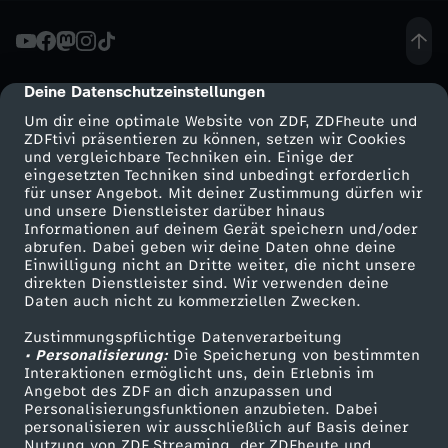
ä
c
Deine Datenschutzeinstellungen
cmp-dialog-description
Um dir eine optimale Website von ZDF, ZDFheute und
h
ZDFtivi präsentieren zu können, setzen wir Cookies
und vergleichbare Techniken ein. Einige der
eingesetzten Techniken sind unbedingt erforderlich
-
für unser Angebot. Mit deiner Zustimmung dürfen wir
Mehr ZDF
Service
und unsere Dienstleister darüber hinaus
E
Informationen auf deinem Gerät speichern und/oder
ZDF-Apps
ZDFmitreden
abrufen. Dabei geben wir deine Daten ohne deine
Einwilligung nicht an Dritte weiter, die nicht unsere
U
Smart TV
Kontakt zum ZDF
direkten Dienstleister sind. Wir verwenden deine
Daten auch nicht zu kommerziellen Zwecken.
ZDFtext
Tickets
-
Zustimmungspflichtige Datenverarbeitung
Livestreams
Zuschauerservice
• Personalisierung:
Die Speicherung von bestimmten
G
Sendungen A-Z
Hilfe
Interaktionen ermöglicht uns, dein Erlebnis im
Angebot des ZDF an dich anzupassen und
TV-Programm
Personalisierungsfunktionen anzubieten. Dabei
i
personalisieren wir ausschließlich auf Basis deiner
Nutzung von ZDF Streaming, der ZDFheute und