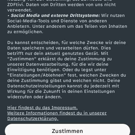
ZDFtivi. Daten von Dritten werden von uns nicht
p
Das ZDF
verwendet.
• Social Media und externe Drittsysteme:
Wir nutzen
ZDF Unternehmen
f
Social-Media-Tools und Dienste von anderen
Anbietern. Unter anderem um das Teilen von Inhalten
Karriere
zu ermöglichen.
e
Presseportal
Du kannst entscheiden, für welche Zwecke wir deine
ZDF goes Schule
Daten speichern und verarbeiten dürfen. Dies
l
betrifft nur dein aktuell genutztes Gerät. Mit
Werbefernsehen
"Zustimmen" erklärst du deine Zustimmung zu
:
unserer Datenverarbeitung, für die wir deine
Mainzelmännchen
Einwilligung benötigen. Oder du legst unter
"Einstellungen/Ablehnen" fest, welchen Zwecken du
"
deine Zustimmung gibst und welchen nicht. Deine
Datenschutzeinstellungen kannst du jederzeit mit
Wirkung für die Zukunft in deinen Einstellungen
N
widerrufen oder ändern.
i
Hier findest du das Impressum.
Partner
Weitere Informationen findest du in unserer
Datenschutzerklärung.
c
Zustimmen