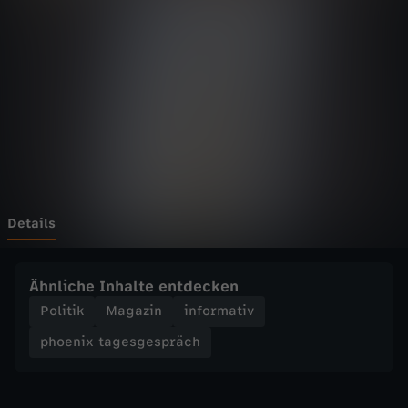
t
a
g
e
s
g
Details
e
Ähnliche Inhalte entdecken
s
Politik
Magazin
informativ
phoenix tagesgespräch
p
r