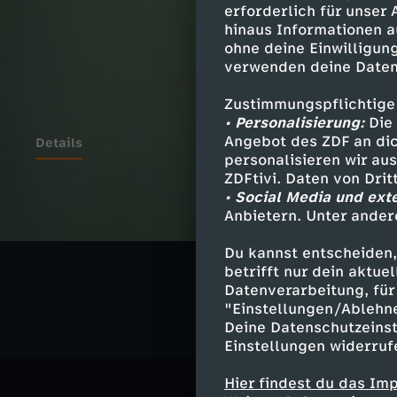
erforderlich für unser
hinaus Informationen a
ohne deine Einwilligung
verwenden deine Daten
Zustimmungspflichtige
• Personalisierung:
Die 
Angebot des ZDF an dic
Details
personalisieren wir au
ZDFtivi. Daten von Dri
• Social Media und ext
Anbietern. Unter ander
Ähnliche 
Du kannst entscheiden,
Politik
Ma
betrifft nur dein aktu
Datenverarbeitung, für 
"Einstellungen/Ablehn
Deine Datenschutzeinst
Einstellungen widerruf
Hier findest du das Im