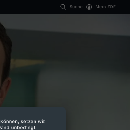
Suche
Mein ZDF
 können, setzen wir
 sind unbedingt