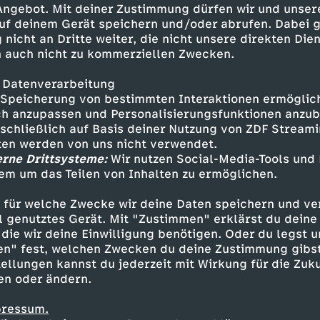
 Angebot. Mit deiner Zustimmung dürfen wir und unser
uf deinem Gerät speichern und/oder abrufen. Dabei 
 nicht an Dritte weiter, die nicht unsere direkten Dien
 auch nicht zu kommerziellen Zwecken.
 Datenverarbeitung
Speicherung von bestimmten Interaktionen ermöglicht
h anzupassen und Personalisierungsfunktionen anzub
sschließlich auf Basis deiner Nutzung von ZDF Stream
tten werden von uns nicht verwendet.
erne Drittsysteme:
Wir nutzen Social-Media-Tools und
em um das Teilen von Inhalten zu ermöglichen.
Inhalte entdecken
 für welche Zwecke wir deine Daten speichern und ver
gazin
informativ
phoenix tagesgespräch
ell genutztes Gerät. Mit "Zustimmen" erklärst du dein
die wir deine Einwilligung benötigen. Oder du legst u
en" fest, welchen Zwecken du deine Zustimmung gibst
ellungen kannst du jederzeit mit Wirkung für die Zuku
en oder ändern.
pressum.