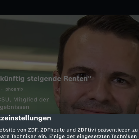
 künftig steigende Renten"
phoenix
SU, Mitglied der
gebnissen
zeinstellungen
cription
ebsite von ZDF, ZDFheute und ZDFtivi präsentieren zu
are Techniken ein. Einige der eingesetzten Techniken