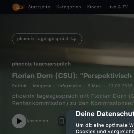
Startseite
Kategorien
Kinder
Live & TV
phoenix tagesgespräch
phoenix tagesgespräch
Florian Dorn (CSU): "Perspektivisch
Politik
Magazin
informativ
8 Min.
23.06.2026
phoenix tagesgespräch mit Florian Dorn (C
Rentenkommission) zu den Kommissionser
Deine Datenschut
cmp-dialog-des
Abspielen
Um dir eine optimale W
Cookies und vergleichb