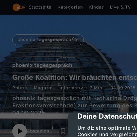
Startseite
Kategorien
Kinder
Live & TV
phoenix tagesgespräch
phoenix tagesgespräch
Große Koalition: Wir bräuchten ent
Politik
Magazin
informativ
7 Min.
04.09.2025
phoenix tagesgespräch mit Katharina Drö
Fraktionsvorsitzende) zur Bewertung des 
04.09.2025
Deine Datenschut
cmp-dialog-des
Um dir eine optimale W
Abspielen
Cookies und vergleichb