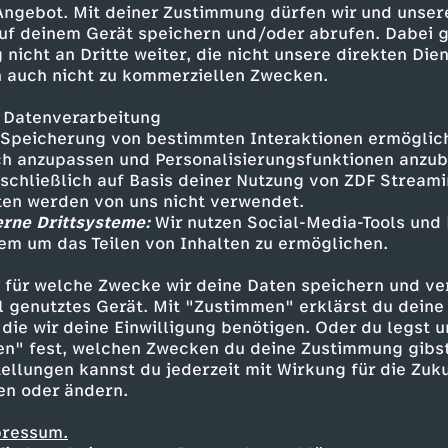
 Angebot. Mit deiner Zustimmung dürfen wir und unser
uf deinem Gerät speichern und/oder abrufen. Dabei 
 nicht an Dritte weiter, die nicht unsere direkten Dien
 auch nicht zu kommerziellen Zwecken.
 Datenverarbeitung
Speicherung von bestimmten Interaktionen ermöglicht
h anzupassen und Personalisierungsfunktionen anzub
sschließlich auf Basis deiner Nutzung von ZDF Stream
tten werden von uns nicht verwendet.
erne Drittsysteme:
Wir nutzen Social-Media-Tools und
em um das Teilen von Inhalten zu ermöglichen.
Inhalte entdecken
 für welche Zwecke wir deine Daten speichern und ver
gazin
informativ
phoenix tagesgespräch
ell genutztes Gerät. Mit "Zustimmen" erklärst du dein
die wir deine Einwilligung benötigen. Oder du legst u
en" fest, welchen Zwecken du deine Zustimmung gibst
ellungen kannst du jederzeit mit Wirkung für die Zuku
en oder ändern.
pressum.