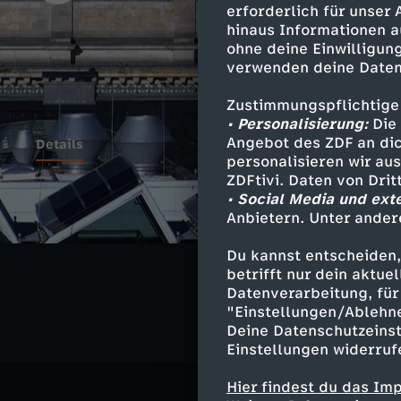
erforderlich für unser
hinaus Informationen a
ohne deine Einwilligung
verwenden deine Daten
Zustimmungspflichtige
• Personalisierung:
Die 
Angebot des ZDF an dic
Details
personalisieren wir au
ZDFtivi. Daten von Dri
• Social Media und ext
Anbietern. Unter ander
Ähnliche 
Du kannst entscheiden,
Politik
Ma
betrifft nur dein aktu
Datenverarbeitung, für 
"Einstellungen/Ablehn
Deine Datenschutzeinst
Einstellungen widerruf
Hier findest du das Im