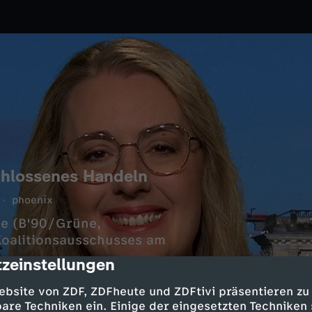
schlossenes Handeln
phoenix
ge (B'90/Grüne,
Koalitionsausschusses am
zeinstellungen
cription
ebsite von ZDF, ZDFheute und ZDFtivi präsentieren zu
are Techniken ein. Einige der eingesetzten Techniken