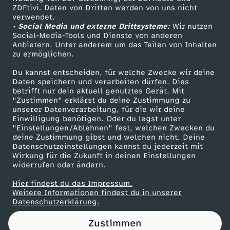
ZDFtivi. Daten von Dritten werden von uns nicht
(
Das ZDF
verwendet.
• Social Media und externe Drittsysteme:
Wir nutzen
ZDF Unternehmen
C
Social-Media-Tools und Dienste von anderen
Anbietern. Unter anderem um das Teilen von Inhalten
Karriere
zu ermöglichen.
D
Presseportal
Du kannst entscheiden, für welche Zwecke wir deine
ZDF goes Schule
Daten speichern und verarbeiten dürfen. Dies
U
betrifft nur dein aktuell genutztes Gerät. Mit
Werbefernsehen
"Zustimmen" erklärst du deine Zustimmung zu
)
unserer Datenverarbeitung, für die wir deine
Mainzelmännchen
Einwilligung benötigen. Oder du legst unter
"Einstellungen/Ablehnen" fest, welchen Zwecken du
z
deine Zustimmung gibst und welchen nicht. Deine
Datenschutzeinstellungen kannst du jederzeit mit
Wirkung für die Zukunft in deinen Einstellungen
u
widerrufen oder ändern.
S
Hier findest du das Impressum.
Partner
Weitere Informationen findest du in unserer
Datenschutzerklärung.
t
Zustimmen