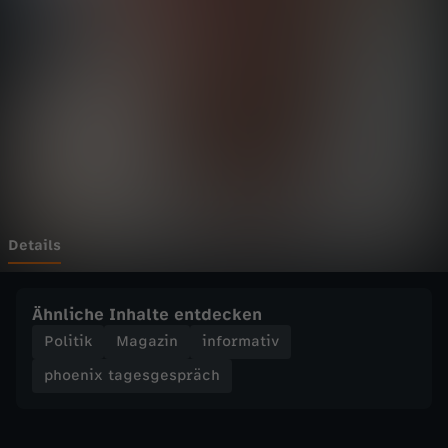
t
a
g
e
s
g
Details
e
Ähnliche Inhalte entdecken
s
Politik
Magazin
informativ
phoenix tagesgespräch
p
r