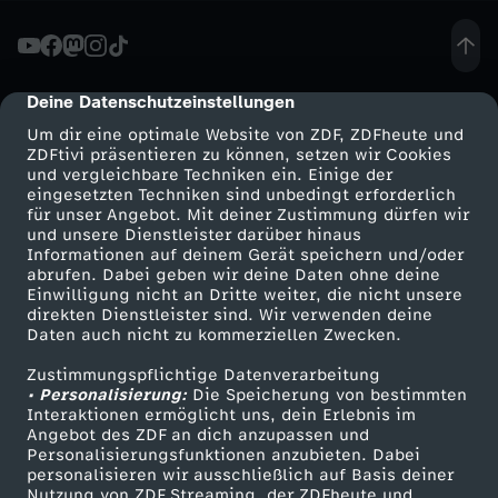
ä
c
Deine Datenschutzeinstellungen
cmp-dialog-description
Um dir eine optimale Website von ZDF, ZDFheute und
h
ZDFtivi präsentieren zu können, setzen wir Cookies
und vergleichbare Techniken ein. Einige der
eingesetzten Techniken sind unbedingt erforderlich
-
für unser Angebot. Mit deiner Zustimmung dürfen wir
Mehr ZDF
Service
und unsere Dienstleister darüber hinaus
H
Informationen auf deinem Gerät speichern und/oder
ZDF-Apps
ZDFmitreden
abrufen. Dabei geben wir deine Daten ohne deine
Einwilligung nicht an Dritte weiter, die nicht unsere
a
Smart TV
Kontakt zum ZDF
direkten Dienstleister sind. Wir verwenden deine
Daten auch nicht zu kommerziellen Zwecken.
ZDFtext
Tickets
a
Zustimmungspflichtige Datenverarbeitung
Livestreams
Zuschauerservice
• Personalisierung:
Die Speicherung von bestimmten
s
Sendungen A-Z
Hilfe
Interaktionen ermöglicht uns, dein Erlebnis im
Angebot des ZDF an dich anzupassen und
TV-Programm
Personalisierungsfunktionen anzubieten. Dabei
e
personalisieren wir ausschließlich auf Basis deiner
Nutzung von ZDF Streaming, der ZDFheute und