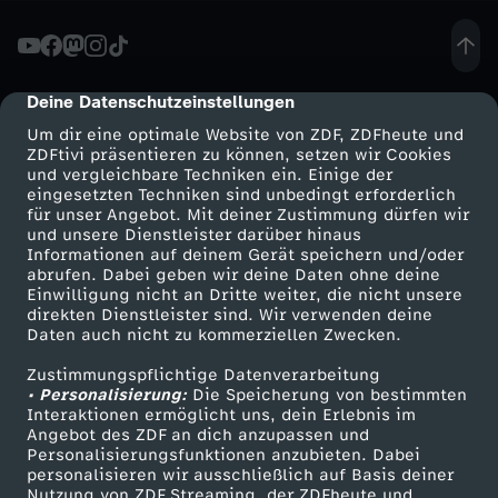
ä
c
Deine Datenschutzeinstellungen
cmp-dialog-description
Um dir eine optimale Website von ZDF, ZDFheute und
h
ZDFtivi präsentieren zu können, setzen wir Cookies
und vergleichbare Techniken ein. Einige der
eingesetzten Techniken sind unbedingt erforderlich
-
für unser Angebot. Mit deiner Zustimmung dürfen wir
Mehr ZDF
Service
und unsere Dienstleister darüber hinaus
H
Informationen auf deinem Gerät speichern und/oder
ZDF-Apps
ZDFmitreden
abrufen. Dabei geben wir deine Daten ohne deine
Einwilligung nicht an Dritte weiter, die nicht unsere
a
Smart TV
Kontakt zum ZDF
direkten Dienstleister sind. Wir verwenden deine
Daten auch nicht zu kommerziellen Zwecken.
ZDFtext
Tickets
ß
Zustimmungspflichtige Datenverarbeitung
Livestreams
Zuschauerservice
• Personalisierung:
Die Speicherung von bestimmten
e
Sendungen A-Z
Hilfe
Interaktionen ermöglicht uns, dein Erlebnis im
Angebot des ZDF an dich anzupassen und
TV-Programm
Personalisierungsfunktionen anzubieten. Dabei
l
personalisieren wir ausschließlich auf Basis deiner
Nutzung von ZDF Streaming, der ZDFheute und