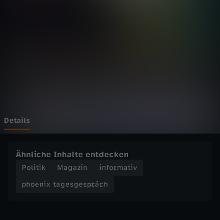
t
Wechseln zu: ZDFheute
a
g
e
s
g
Details
e
Ähnliche Inhalte entdecken
s
Politik
Magazin
informativ
phoenix tagesgespräch
p
r