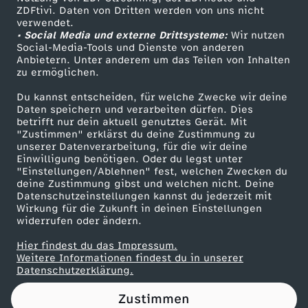
ZDFtivi. Daten von Dritten werden von uns nicht
m
Das ZDF
verwendet.
• Social Media und externe Drittsysteme:
Wir nutzen
ZDF Unternehmen
a
Social-Media-Tools und Dienste von anderen
Anbietern. Unter anderem um das Teilen von Inhalten
Karriere
zu ermöglichen.
n
Presseportal
Du kannst entscheiden, für welche Zwecke wir deine
ZDF goes Schule
Daten speichern und verarbeiten dürfen. Dies
n
betrifft nur dein aktuell genutztes Gerät. Mit
Werbefernsehen
"Zustimmen" erklärst du deine Zustimmung zu
(
unserer Datenverarbeitung, für die wir deine
Mainzelmännchen
Einwilligung benötigen. Oder du legst unter
"Einstellungen/Ablehnen" fest, welchen Zwecken du
G
deine Zustimmung gibst und welchen nicht. Deine
Datenschutzeinstellungen kannst du jederzeit mit
Wirkung für die Zukunft in deinen Einstellungen
r
widerrufen oder ändern.
ü
Hier findest du das Impressum.
Partner
Weitere Informationen findest du in unserer
Datenschutzerklärung.
n
Zustimmen