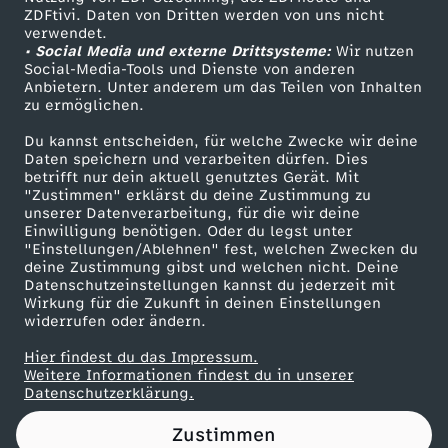
ZDFtivi. Daten von Dritten werden von uns nicht
e
Das ZDF
verwendet.
• Social Media und externe Drittsysteme:
Wir nutzen
ZDF Unternehmen
E
Social-Media-Tools und Dienste von anderen
Anbietern. Unter anderem um das Teilen von Inhalten
Karriere
zu ermöglichen.
U
Presseportal
Du kannst entscheiden, für welche Zwecke wir deine
ZDF goes Schule
Daten speichern und verarbeiten dürfen. Dies
z
betrifft nur dein aktuell genutztes Gerät. Mit
Werbefernsehen
"Zustimmen" erklärst du deine Zustimmung zu
u
unserer Datenverarbeitung, für die wir deine
Mainzelmännchen
Einwilligung benötigen. Oder du legst unter
"Einstellungen/Ablehnen" fest, welchen Zwecken du
w
deine Zustimmung gibst und welchen nicht. Deine
Datenschutzeinstellungen kannst du jederzeit mit
Wirkung für die Zukunft in deinen Einstellungen
e
widerrufen oder ändern.
n
Hier findest du das Impressum.
Partner
Weitere Informationen findest du in unserer
Datenschutzerklärung.
i
Zustimmen