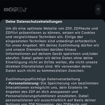
ä
c
Deine Datenschutzeinstellungen
cmp-dialog-description
Um dir eine optimale Website von ZDF, ZDFheute und
h
ZDFtivi präsentieren zu können, setzen wir Cookies
und vergleichbare Techniken ein. Einige der
eingesetzten Techniken sind unbedingt erforderlich
-
für unser Angebot. Mit deiner Zustimmung dürfen wir
Mehr ZDF
Service
und unsere Dienstleister darüber hinaus
H
Informationen auf deinem Gerät speichern und/oder
ZDF-Apps
ZDFmitreden
abrufen. Dabei geben wir deine Daten ohne deine
Einwilligung nicht an Dritte weiter, die nicht unsere
a
Smart TV
Kontakt zum ZDF
direkten Dienstleister sind. Wir verwenden deine
Daten auch nicht zu kommerziellen Zwecken.
ZDFtext
Tickets
t
Zustimmungspflichtige Datenverarbeitung
Livestreams
Zuschauerservice
• Personalisierung:
Die Speicherung von bestimmten
d
Sendungen A-Z
Hilfe
Interaktionen ermöglicht uns, dein Erlebnis im
Angebot des ZDF an dich anzupassen und
TV-Programm
Personalisierungsfunktionen anzubieten. Dabei
i
personalisieren wir ausschließlich auf Basis deiner
Nutzung von ZDF Streaming, der ZDFheute und