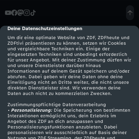
ä
c
Deine Datenschutzeinstellungen
cmp-dialog-description
Um dir eine optimale Website von ZDF, ZDFheute und
h
ZDFtivi präsentieren zu können, setzen wir Cookies
und vergleichbare Techniken ein. Einige der
eingesetzten Techniken sind unbedingt erforderlich
-
für unser Angebot. Mit deiner Zustimmung dürfen wir
Mehr ZDF
Service
und unsere Dienstleister darüber hinaus
H
Informationen auf deinem Gerät speichern und/oder
ZDF-Apps
ZDFmitreden
abrufen. Dabei geben wir deine Daten ohne deine
Einwilligung nicht an Dritte weiter, die nicht unsere
e
Smart TV
Kontakt zum ZDF
direkten Dienstleister sind. Wir verwenden deine
Daten auch nicht zu kommerziellen Zwecken.
ZDFtext
Tickets
r
Zustimmungspflichtige Datenverarbeitung
Livestreams
Zuschauerservice
• Personalisierung:
Die Speicherung von bestimmten
r
Sendungen A-Z
Hilfe
Interaktionen ermöglicht uns, dein Erlebnis im
Angebot des ZDF an dich anzupassen und
TV-Programm
Personalisierungsfunktionen anzubieten. Dabei
m
personalisieren wir ausschließlich auf Basis deiner
Nutzung von ZDF Streaming, der ZDFheute und