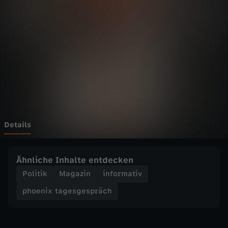
t
a
g
e
s
g
Details
e
Ähnliche Inhalte entdecken
s
Politik
Magazin
informativ
phoenix tagesgespräch
p
r