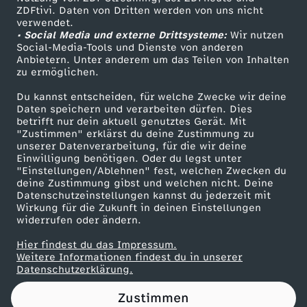
ZDFtivi. Daten von Dritten werden von uns nicht
a
Das ZDF
verwendet.
• Social Media und externe Drittsysteme:
Wir nutzen
ZDF Unternehmen
n
Social-Media-Tools und Dienste von anderen
Anbietern. Unter anderem um das Teilen von Inhalten
Karriere
zu ermöglichen.
n
Presseportal
Du kannst entscheiden, für welche Zwecke wir deine
ZDF goes Schule
Daten speichern und verarbeiten dürfen. Dies
z
betrifft nur dein aktuell genutztes Gerät. Mit
Werbefernsehen
"Zustimmen" erklärst du deine Zustimmung zu
u
unserer Datenverarbeitung, für die wir deine
Mainzelmännchen
Einwilligung benötigen. Oder du legst unter
"Einstellungen/Ablehnen" fest, welchen Zwecken du
r
deine Zustimmung gibst und welchen nicht. Deine
Datenschutzeinstellungen kannst du jederzeit mit
Wirkung für die Zukunft in deinen Einstellungen
D
widerrufen oder ändern.
r
Hier findest du das Impressum.
Partner
Weitere Informationen findest du in unserer
Datenschutzerklärung.
o
Zustimmen