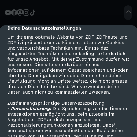
ä
c
Deine Datenschutzeinstellungen
cmp-dialog-description
Um dir eine optimale Website von ZDF, ZDFheute und
h
ZDFtivi präsentieren zu können, setzen wir Cookies
und vergleichbare Techniken ein. Einige der
eingesetzten Techniken sind unbedingt erforderlich
-
für unser Angebot. Mit deiner Zustimmung dürfen wir
Mehr ZDF
Service
und unsere Dienstleister darüber hinaus
I
Informationen auf deinem Gerät speichern und/oder
ZDF-Apps
ZDFmitreden
abrufen. Dabei geben wir deine Daten ohne deine
Einwilligung nicht an Dritte weiter, die nicht unsere
r
Smart TV
Kontakt zum ZDF
direkten Dienstleister sind. Wir verwenden deine
Daten auch nicht zu kommerziellen Zwecken.
ZDFtext
Tickets
a
Zustimmungspflichtige Datenverarbeitung
Livestreams
Zuschauerservice
• Personalisierung:
Die Speicherung von bestimmten
n
Sendungen A-Z
Hilfe
Interaktionen ermöglicht uns, dein Erlebnis im
Angebot des ZDF an dich anzupassen und
TV-Programm
Personalisierungsfunktionen anzubieten. Dabei
p
personalisieren wir ausschließlich auf Basis deiner
Nutzung von ZDF Streaming, der ZDFheute und