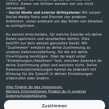
ZDFtivi. Daten von Dritten werden von uns nicht
o
Das ZDF
verwendet.
• Social Media und externe Drittsysteme:
Wir nutzen
ZDF Unternehmen
l
Social-Media-Tools und Dienste von anderen
Anbietern. Unter anderem um das Teilen von Inhalten
Karriere
zu ermöglichen.
i
Presseportal
Du kannst entscheiden, für welche Zwecke wir deine
ZDF goes Schule
Daten speichern und verarbeiten dürfen. Dies
t
betrifft nur dein aktuell genutztes Gerät. Mit
Werbefernsehen
"Zustimmen" erklärst du deine Zustimmung zu
i
unserer Datenverarbeitung, für die wir deine
Mainzelmännchen
Einwilligung benötigen. Oder du legst unter
"Einstellungen/Ablehnen" fest, welchen Zwecken du
k
deine Zustimmung gibst und welchen nicht. Deine
Datenschutzeinstellungen kannst du jederzeit mit
Wirkung für die Zukunft in deinen Einstellungen
:
widerrufen oder ändern.
"
Hier findest du das Impressum.
Partner
Weitere Informationen findest du in unserer
Datenschutzerklärung.
I
Zustimmen