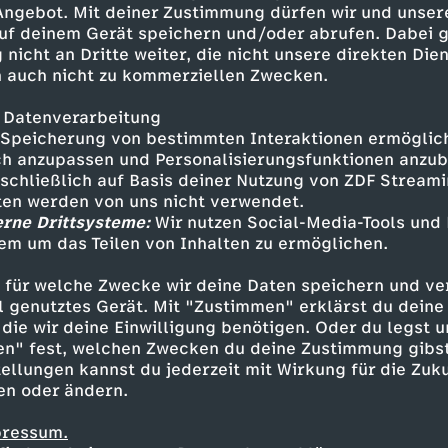
 Angebot. Mit deiner Zustimmung dürfen wir und unser
uf deinem Gerät speichern und/oder abrufen. Dabei 
 nicht an Dritte weiter, die nicht unsere direkten Dien
 auch nicht zu kommerziellen Zwecken.
 Datenverarbeitung
Speicherung von bestimmten Interaktionen ermöglicht
h anzupassen und Personalisierungsfunktionen anzub
sschließlich auf Basis deiner Nutzung von ZDF Stream
tten werden von uns nicht verwendet.
erne Drittsysteme:
Wir nutzen Social-Media-Tools und
em um das Teilen von Inhalten zu ermöglichen.
Inhalte entdecken
 für welche Zwecke wir deine Daten speichern und ver
gazin
informativ
phoenix tagesgespräch
ell genutztes Gerät. Mit "Zustimmen" erklärst du dein
die wir deine Einwilligung benötigen. Oder du legst u
en" fest, welchen Zwecken du deine Zustimmung gibst
ellungen kannst du jederzeit mit Wirkung für die Zuku
en oder ändern.
pressum.