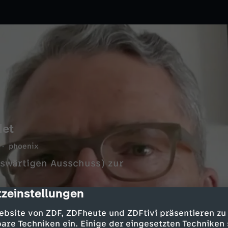
det
phoenix
uswärtigen Ausschuss) zur
zeinstellungen
cription
ebsite von ZDF, ZDFheute und ZDFtivi präsentieren zu
are Techniken ein. Einige der eingesetzten Techniken