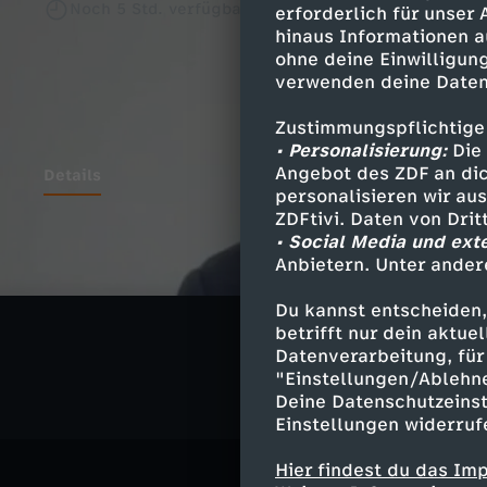
Noch
5 Std.
verfügbar
erforderlich für unser
hinaus Informationen a
ohne deine Einwilligung
verwenden deine Daten
Zustimmungspflichtige
• Personalisierung:
Die 
Angebot des ZDF an dic
Details
personalisieren wir au
ZDFtivi. Daten von Dri
• Social Media und ext
Anbietern. Unter ander
Ähnliche 
Du kannst entscheiden,
Politik
Ma
betrifft nur dein aktu
Datenverarbeitung, für 
"Einstellungen/Ablehn
Deine Datenschutzeinst
Einstellungen widerruf
Hier findest du das Im