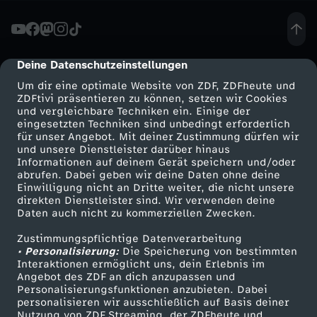
ä
c
Deine Datenschutzeinstellungen
cmp-dialog-description
Um dir eine optimale Website von ZDF, ZDFheute und
h
ZDFtivi präsentieren zu können, setzen wir Cookies
und vergleichbare Techniken ein. Einige der
eingesetzten Techniken sind unbedingt erforderlich
-
für unser Angebot. Mit deiner Zustimmung dürfen wir
Mehr ZDF
Service
und unsere Dienstleister darüber hinaus
K
Informationen auf deinem Gerät speichern und/oder
ZDF-Apps
ZDFmitreden
abrufen. Dabei geben wir deine Daten ohne deine
Einwilligung nicht an Dritte weiter, die nicht unsere
i
Smart TV
Kontakt zum ZDF
direkten Dienstleister sind. Wir verwenden deine
Daten auch nicht zu kommerziellen Zwecken.
ZDFtext
Tickets
e
Zustimmungspflichtige Datenverarbeitung
Livestreams
Zuschauerservice
• Personalisierung:
Die Speicherung von bestimmten
s
Sendungen A-Z
Hilfe
Interaktionen ermöglicht uns, dein Erlebnis im
Angebot des ZDF an dich anzupassen und
TV-Programm
Personalisierungsfunktionen anzubieten. Dabei
e
personalisieren wir ausschließlich auf Basis deiner
Nutzung von ZDF Streaming, der ZDFheute und