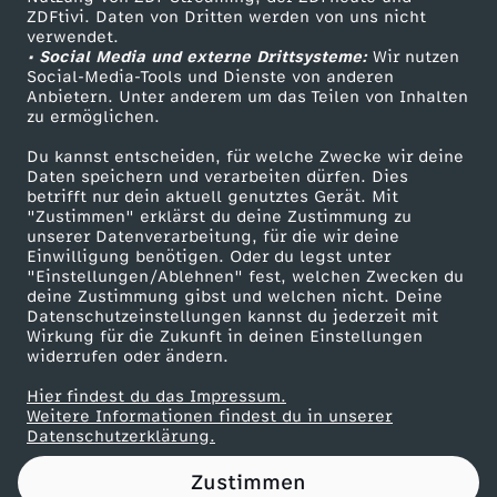
ZDFtivi. Daten von Dritten werden von uns nicht
w
Das ZDF
verwendet.
• Social Media und externe Drittsysteme:
Wir nutzen
ZDF Unternehmen
e
Social-Media-Tools und Dienste von anderen
Anbietern. Unter anderem um das Teilen von Inhalten
Karriere
zu ermöglichen.
t
Presseportal
Du kannst entscheiden, für welche Zwecke wir deine
ZDF goes Schule
Daten speichern und verarbeiten dürfen. Dies
t
betrifft nur dein aktuell genutztes Gerät. Mit
Werbefernsehen
"Zustimmen" erklärst du deine Zustimmung zu
e
unserer Datenverarbeitung, für die wir deine
Mainzelmännchen
Einwilligung benötigen. Oder du legst unter
"Einstellungen/Ablehnen" fest, welchen Zwecken du
r
deine Zustimmung gibst und welchen nicht. Deine
Datenschutzeinstellungen kannst du jederzeit mit
Wirkung für die Zukunft in deinen Einstellungen
z
widerrufen oder ändern.
u
Hier findest du das Impressum.
Partner
Weitere Informationen findest du in unserer
Datenschutzerklärung.
m
Zustimmen