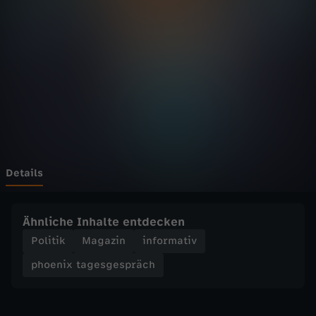
t
a
g
e
s
g
Details
e
Ähnliche Inhalte entdecken
s
Politik
Magazin
informativ
phoenix tagesgespräch
p
r