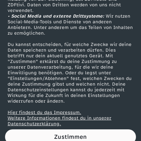
ZDFtivi. Daten von Dritten werden von uns nicht
l
Das ZDF
verwendet.
• Social Media und externe Drittsysteme:
Wir nutzen
ZDF Unternehmen
b
Social-Media-Tools und Dienste von anderen
Anbietern. Unter anderem um das Teilen von Inhalten
Karriere
zu ermöglichen.
e
Presseportal
Du kannst entscheiden, für welche Zwecke wir deine
ZDF goes Schule
Daten speichern und verarbeiten dürfen. Dies
r
betrifft nur dein aktuell genutztes Gerät. Mit
Werbefernsehen
"Zustimmen" erklärst du deine Zustimmung zu
g
unserer Datenverarbeitung, für die wir deine
Mainzelmännchen
Einwilligung benötigen. Oder du legst unter
"Einstellungen/Ablehnen" fest, welchen Zwecken du
u
deine Zustimmung gibst und welchen nicht. Deine
Datenschutzeinstellungen kannst du jederzeit mit
Wirkung für die Zukunft in deinen Einstellungen
n
widerrufen oder ändern.
d
Hier findest du das Impressum.
Partner
Weitere Informationen findest du in unserer
Datenschutzerklärung.
W
Zustimmen