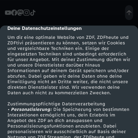
ä
c
Deine Datenschutzeinstellungen
cmp-dialog-description
Um dir eine optimale Website von ZDF, ZDFheute und
h
ZDFtivi präsentieren zu können, setzen wir Cookies
und vergleichbare Techniken ein. Einige der
eingesetzten Techniken sind unbedingt erforderlich
-
für unser Angebot. Mit deiner Zustimmung dürfen wir
Mehr ZDF
Service
und unsere Dienstleister darüber hinaus
M
Informationen auf deinem Gerät speichern und/oder
ZDF-Apps
ZDFmitreden
abrufen. Dabei geben wir deine Daten ohne deine
Einwilligung nicht an Dritte weiter, die nicht unsere
i
Smart TV
Kontakt zum ZDF
direkten Dienstleister sind. Wir verwenden deine
Daten auch nicht zu kommerziellen Zwecken.
ZDFtext
Tickets
d
Zustimmungspflichtige Datenverarbeitung
Livestreams
Zuschauerservice
• Personalisierung:
Die Speicherung von bestimmten
d
Sendungen A-Z
Hilfe
Interaktionen ermöglicht uns, dein Erlebnis im
Angebot des ZDF an dich anzupassen und
TV-Programm
Personalisierungsfunktionen anzubieten. Dabei
e
personalisieren wir ausschließlich auf Basis deiner
Nutzung von ZDF Streaming, der ZDFheute und