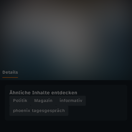
t
Wechseln zu: ZDFheute
a
g
e
s
g
Details
e
Ähnliche Inhalte entdecken
s
Politik
Magazin
informativ
phoenix tagesgespräch
p
r