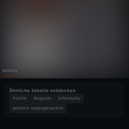
t
a
g
e
s
g
Details
e
Ähnliche Inhalte entdecken
s
Politik
Magazin
informativ
phoenix tagesgespräch
p
r