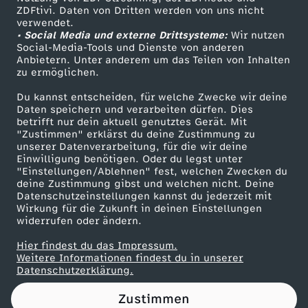
ZDFtivi. Daten von Dritten werden von uns nicht
r
Das ZDF
verwendet.
• Social Media und externe Drittsysteme:
Wir nutzen
ZDF Unternehmen
r
Social-Media-Tools und Dienste von anderen
Anbietern. Unter anderem um das Teilen von Inhalten
Karriere
zu ermöglichen.
e
Presseportal
Du kannst entscheiden, für welche Zwecke wir deine
ZDF goes Schule
Daten speichern und verarbeiten dürfen. Dies
n
betrifft nur dein aktuell genutztes Gerät. Mit
Werbefernsehen
"Zustimmen" erklärst du deine Zustimmung zu
t
unserer Datenverarbeitung, für die wir deine
Mainzelmännchen
Einwilligung benötigen. Oder du legst unter
"Einstellungen/Ablehnen" fest, welchen Zwecken du
e
deine Zustimmung gibst und welchen nicht. Deine
Datenschutzeinstellungen kannst du jederzeit mit
Wirkung für die Zukunft in deinen Einstellungen
:
widerrufen oder ändern.
"
Hier findest du das Impressum.
Partner
Weitere Informationen findest du in unserer
Datenschutzerklärung.
W
Zustimmen