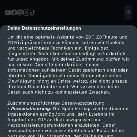
ä
c
Deine Datenschutzeinstellungen
cmp-dialog-description
Um dir eine optimale Website von ZDF, ZDFheute und
h
ZDFtivi präsentieren zu können, setzen wir Cookies
und vergleichbare Techniken ein. Einige der
eingesetzten Techniken sind unbedingt erforderlich
-
für unser Angebot. Mit deiner Zustimmung dürfen wir
Mehr ZDF
Service
und unsere Dienstleister darüber hinaus
M
Informationen auf deinem Gerät speichern und/oder
ZDF-Apps
ZDFmitreden
abrufen. Dabei geben wir deine Daten ohne deine
Einwilligung nicht an Dritte weiter, die nicht unsere
ü
Smart TV
Kontakt zum ZDF
direkten Dienstleister sind. Wir verwenden deine
Daten auch nicht zu kommerziellen Zwecken.
ZDFtext
Tickets
t
Zustimmungspflichtige Datenverarbeitung
Livestreams
Zuschauerservice
• Personalisierung:
Die Speicherung von bestimmten
t
Sendungen A-Z
Hilfe
Interaktionen ermöglicht uns, dein Erlebnis im
Angebot des ZDF an dich anzupassen und
TV-Programm
Personalisierungsfunktionen anzubieten. Dabei
e
personalisieren wir ausschließlich auf Basis deiner
Nutzung von ZDF Streaming, der ZDFheute und