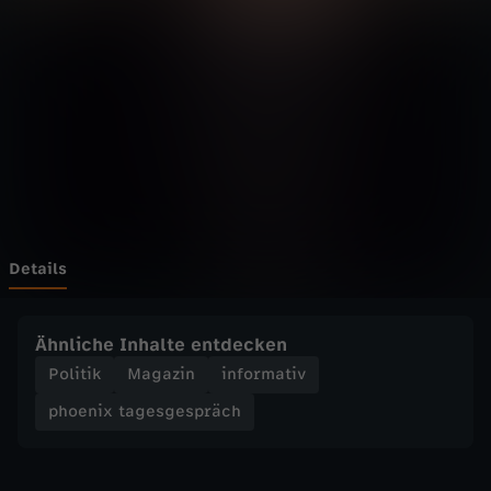
t
a
g
e
s
g
Details
e
Ähnliche Inhalte entdecken
s
Politik
Magazin
informativ
phoenix tagesgespräch
p
r