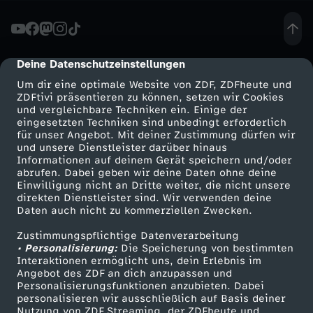
ä
c
Deine Datenschutzeinstellungen
cmp-dialog-description
Um dir eine optimale Website von ZDF, ZDFheute und
h
ZDFtivi präsentieren zu können, setzen wir Cookies
und vergleichbare Techniken ein. Einige der
eingesetzten Techniken sind unbedingt erforderlich
-
für unser Angebot. Mit deiner Zustimmung dürfen wir
Mehr ZDF
Service
und unsere Dienstleister darüber hinaus
N
Informationen auf deinem Gerät speichern und/oder
ZDF-Apps
ZDFmitreden
abrufen. Dabei geben wir deine Daten ohne deine
Einwilligung nicht an Dritte weiter, die nicht unsere
a
Smart TV
Kontakt zum ZDF
direkten Dienstleister sind. Wir verwenden deine
Daten auch nicht zu kommerziellen Zwecken.
ZDFtext
Tickets
h
Zustimmungspflichtige Datenverarbeitung
Livestreams
Zuschauerservice
• Personalisierung:
Die Speicherung von bestimmten
o
Sendungen A-Z
Hilfe
Interaktionen ermöglicht uns, dein Erlebnis im
Angebot des ZDF an dich anzupassen und
TV-Programm
Personalisierungsfunktionen anzubieten. Dabei
s
personalisieren wir ausschließlich auf Basis deiner
Nutzung von ZDF Streaming, der ZDFheute und