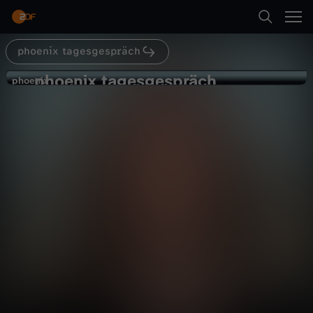
Abspielen
phoenix tagesgespräch
Zurück
phoenix tagesgespräch
p
phoenix
phoenix
Nahost: Zivilbevölkerung schützen
h
Politik
Magazin
informativ
o
Abspielen
e
n
Mehr
i
x