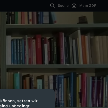
Suche
Mein ZDF
 können, setzen wir
 sind unbedingt