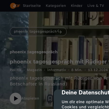
Startseite
Kategorien
Kinder
Live & TV
phoenix tagesgespräch
phoenix tagesgespräch
phoenix tagesgespräch mit Rüdiger 
Politik
Magazin
informativ
8 Min.
13.12.2024
phoenix tagesgespräch mit Rüdiger von Fr
Botschafter in Russland)
Deine Datenschut
cmp-dialog-des
Abspielen
Um dir eine optimale W
Cookies und vergleichb