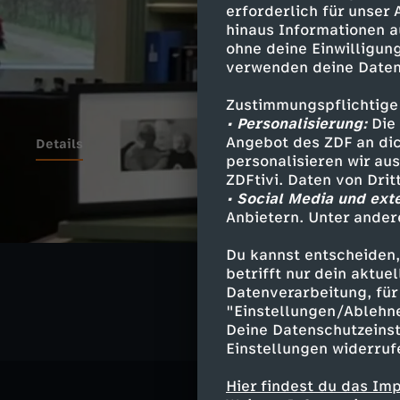
erforderlich für unser
hinaus Informationen a
ohne deine Einwilligung
verwenden deine Daten
Zustimmungspflichtige
• Personalisierung:
Die 
Angebot des ZDF an dic
Details
personalisieren wir au
ZDFtivi. Daten von Dri
• Social Media und ext
Anbietern. Unter ander
Ähnliche 
Du kannst entscheiden,
Politik
Ma
betrifft nur dein aktu
Datenverarbeitung, für 
"Einstellungen/Ablehn
Deine Datenschutzeinst
Einstellungen widerruf
Hier findest du das Im