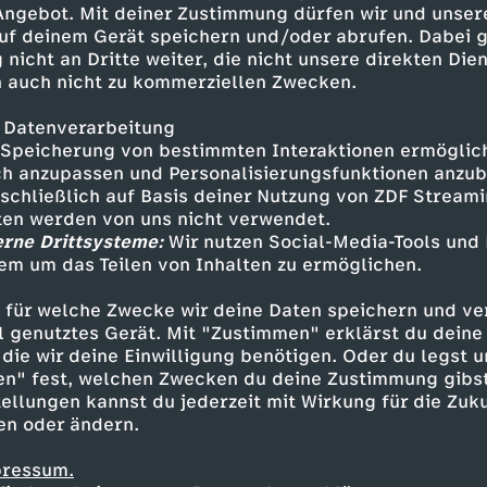
 Angebot. Mit deiner Zustimmung dürfen wir und unser
uf deinem Gerät speichern und/oder abrufen. Dabei 
 nicht an Dritte weiter, die nicht unsere direkten Dien
 auch nicht zu kommerziellen Zwecken.
 Datenverarbeitung
Speicherung von bestimmten Interaktionen ermöglicht
h anzupassen und Personalisierungsfunktionen anzub
sschließlich auf Basis deiner Nutzung von ZDF Stream
tten werden von uns nicht verwendet.
erne Drittsysteme:
Wir nutzen Social-Media-Tools und
em um das Teilen von Inhalten zu ermöglichen.
Inhalte entdecken
 für welche Zwecke wir deine Daten speichern und ver
gazin
informativ
phoenix tagesgespräch
ell genutztes Gerät. Mit "Zustimmen" erklärst du dein
die wir deine Einwilligung benötigen. Oder du legst u
en" fest, welchen Zwecken du deine Zustimmung gibst
ellungen kannst du jederzeit mit Wirkung für die Zuku
en oder ändern.
pressum.