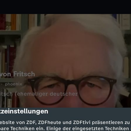
von Fritsch
phoenix
itsch (ehemaliger deutscher
zeinstellungen
cription
ebsite von ZDF, ZDFheute und ZDFtivi präsentieren zu
are Techniken ein. Einige der eingesetzten Techniken