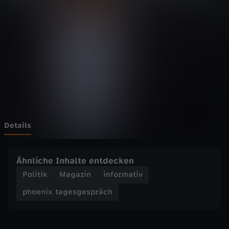
t
a
g
e
s
g
Details
e
Ähnliche Inhalte entdecken
s
Politik
Magazin
informativ
phoenix tagesgespräch
p
r