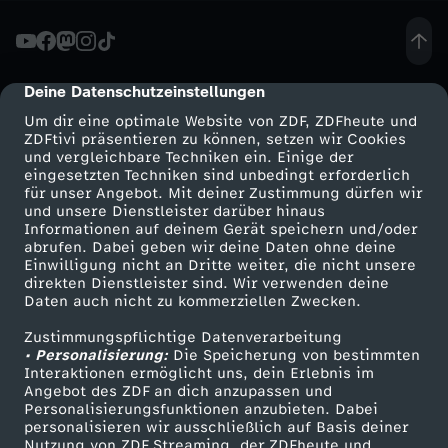
ä
c
Deine Datenschutzeinstellungen
cmp-dialog-description
Um dir eine optimale Website von ZDF, ZDFheute und
h
ZDFtivi präsentieren zu können, setzen wir Cookies
und vergleichbare Techniken ein. Einige der
eingesetzten Techniken sind unbedingt erforderlich
-
für unser Angebot. Mit deiner Zustimmung dürfen wir
Mehr ZDF
Service
und unsere Dienstleister darüber hinaus
p
Informationen auf deinem Gerät speichern und/oder
ZDF-Apps
ZDFmitreden
abrufen. Dabei geben wir deine Daten ohne deine
Einwilligung nicht an Dritte weiter, die nicht unsere
h
Smart TV
Kontakt zum ZDF
direkten Dienstleister sind. Wir verwenden deine
Daten auch nicht zu kommerziellen Zwecken.
ZDFtext
Tickets
o
Zustimmungspflichtige Datenverarbeitung
Livestreams
Zuschauerservice
• Personalisierung:
Die Speicherung von bestimmten
e
Sendungen A-Z
Hilfe
Interaktionen ermöglicht uns, dein Erlebnis im
Angebot des ZDF an dich anzupassen und
TV-Programm
Personalisierungsfunktionen anzubieten. Dabei
n
personalisieren wir ausschließlich auf Basis deiner
Nutzung von ZDF Streaming, der ZDFheute und