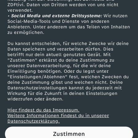
ZDFtivi. Daten von Dritten werden von uns nicht
i
Das ZDF
verwendet.
• Social Media und externe Drittsysteme:
Wir nutzen
ZDF Unternehmen
x
Social-Media-Tools und Dienste von anderen
Anbietern. Unter anderem um das Teilen von Inhalten
Karriere
zu ermöglichen.
t
Presseportal
Du kannst entscheiden, für welche Zwecke wir deine
ZDF goes Schule
Daten speichern und verarbeiten dürfen. Dies
a
betrifft nur dein aktuell genutztes Gerät. Mit
Werbefernsehen
"Zustimmen" erklärst du deine Zustimmung zu
g
unserer Datenverarbeitung, für die wir deine
Mainzelmännchen
Einwilligung benötigen. Oder du legst unter
"Einstellungen/Ablehnen" fest, welchen Zwecken du
e
deine Zustimmung gibst und welchen nicht. Deine
Datenschutzeinstellungen kannst du jederzeit mit
Wirkung für die Zukunft in deinen Einstellungen
s
widerrufen oder ändern.
g
Hier findest du das Impressum.
Partner
Weitere Informationen findest du in unserer
Datenschutzerklärung.
e
Zustimmen