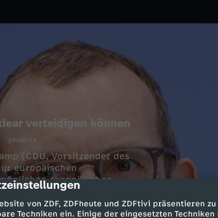
ear verteidigen können
phoenix
amp (CDU, Vorsitzender des
zur europäischen
 möglichen europäischen
zeinstellungen
cription
ebsite von ZDF, ZDFheute und ZDFtivi präsentieren zu
are Techniken ein. Einige der eingesetzten Techniken