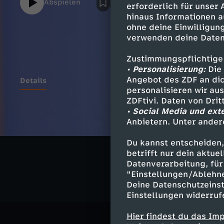
Abspielen
erforderlich für unser
hinaus Informationen a
ohne deine Einwilligung
verwenden deine Daten
Zustimmungspflichtige
• Personalisierung:
Die 
Angebot des ZDF an dic
Details
personalisieren wir au
ZDFtivi. Daten von Dri
• Social Media und ext
Anbietern. Unter ander
Ähnliche 
Du kannst entscheiden,
Politik
Ma
betrifft nur dein aktu
Datenverarbeitung, für 
"Einstellungen/Ablehn
Deine Datenschutzeinst
Einstellungen widerruf
Hier findest du das Im