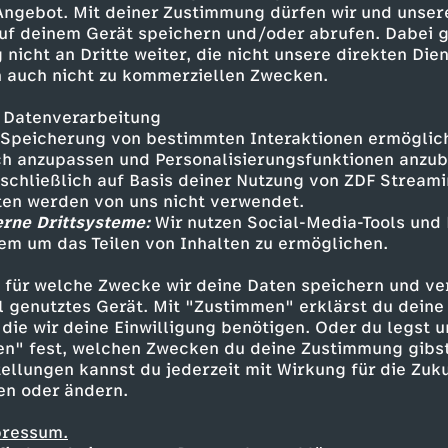
 Angebot. Mit deiner Zustimmung dürfen wir und unser
uf deinem Gerät speichern und/oder abrufen. Dabei 
 nicht an Dritte weiter, die nicht unsere direkten Dien
 auch nicht zu kommerziellen Zwecken.
 Datenverarbeitung
Speicherung von bestimmten Interaktionen ermöglicht
h anzupassen und Personalisierungsfunktionen anzub
sschließlich auf Basis deiner Nutzung von ZDF Stream
tten werden von uns nicht verwendet.
erne Drittsysteme:
Wir nutzen Social-Media-Tools und
em um das Teilen von Inhalten zu ermöglichen.
Inhalte entdecken
 für welche Zwecke wir deine Daten speichern und ver
gazin
informativ
phoenix tagesgespräch
ell genutztes Gerät. Mit "Zustimmen" erklärst du dein
die wir deine Einwilligung benötigen. Oder du legst u
en" fest, welchen Zwecken du deine Zustimmung gibst
ellungen kannst du jederzeit mit Wirkung für die Zuku
en oder ändern.
pressum.