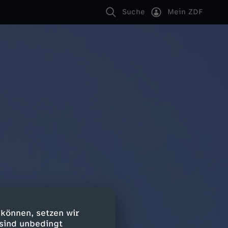
Suche
Mein ZDF
 können, setzen wir
 sind unbedingt