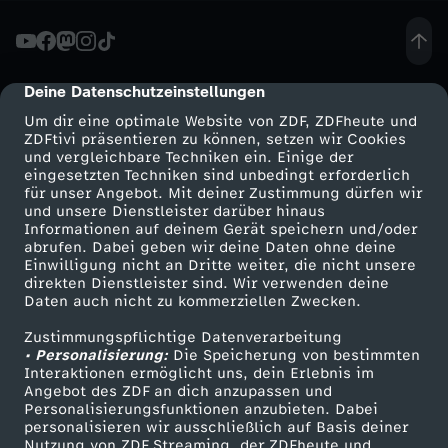
ä
c
Deine Datenschutzeinstellungen
cmp-dialog-description
Um dir eine optimale Website von ZDF, ZDFheute und
h
ZDFtivi präsentieren zu können, setzen wir Cookies
und vergleichbare Techniken ein. Einige der
eingesetzten Techniken sind unbedingt erforderlich
-
für unser Angebot. Mit deiner Zustimmung dürfen wir
Mehr ZDF
Service
und unsere Dienstleister darüber hinaus
"
Informationen auf deinem Gerät speichern und/oder
ZDF-Apps
ZDFmitreden
abrufen. Dabei geben wir deine Daten ohne deine
Einwilligung nicht an Dritte weiter, die nicht unsere
T
Smart TV
Kontakt zum ZDF
direkten Dienstleister sind. Wir verwenden deine
Daten auch nicht zu kommerziellen Zwecken.
ZDFtext
Tickets
r
Zustimmungspflichtige Datenverarbeitung
Livestreams
Zuschauerservice
• Personalisierung:
Die Speicherung von bestimmten
u
Sendungen A-Z
Hilfe
Interaktionen ermöglicht uns, dein Erlebnis im
Angebot des ZDF an dich anzupassen und
TV-Programm
Personalisierungsfunktionen anzubieten. Dabei
m
personalisieren wir ausschließlich auf Basis deiner
Nutzung von ZDF Streaming, der ZDFheute und