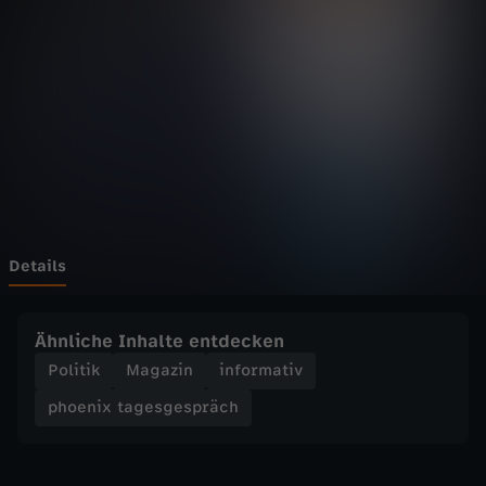
t
Wechseln zu: ZDFheute
a
g
e
s
g
Details
e
Ähnliche Inhalte entdecken
s
Politik
Magazin
informativ
phoenix tagesgespräch
p
r