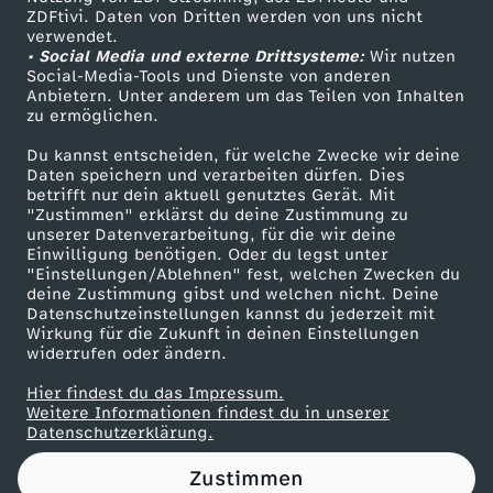
ZDFtivi. Daten von Dritten werden von uns nicht
p
Das ZDF
verwendet.
• Social Media und externe Drittsysteme:
Wir nutzen
ZDF Unternehmen
h
Social-Media-Tools und Dienste von anderen
Anbietern. Unter anderem um das Teilen von Inhalten
Karriere
zu ermöglichen.
a
Presseportal
Du kannst entscheiden, für welche Zwecke wir deine
ZDF goes Schule
Daten speichern und verarbeiten dürfen. Dies
t
betrifft nur dein aktuell genutztes Gerät. Mit
Werbefernsehen
"Zustimmen" erklärst du deine Zustimmung zu
v
unserer Datenverarbeitung, für die wir deine
Mainzelmännchen
Einwilligung benötigen. Oder du legst unter
"Einstellungen/Ablehnen" fest, welchen Zwecken du
e
deine Zustimmung gibst und welchen nicht. Deine
Datenschutzeinstellungen kannst du jederzeit mit
Wirkung für die Zukunft in deinen Einstellungen
r
widerrufen oder ändern.
s
Hier findest du das Impressum.
Partner
Weitere Informationen findest du in unserer
Datenschutzerklärung.
u
Zustimmen