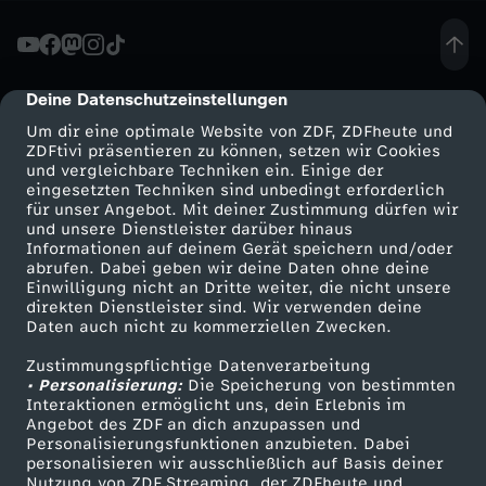
ä
c
Deine Datenschutzeinstellungen
cmp-dialog-description
Um dir eine optimale Website von ZDF, ZDFheute und
h
ZDFtivi präsentieren zu können, setzen wir Cookies
und vergleichbare Techniken ein. Einige der
eingesetzten Techniken sind unbedingt erforderlich
-
für unser Angebot. Mit deiner Zustimmung dürfen wir
Mehr ZDF
Service
und unsere Dienstleister darüber hinaus
T
Informationen auf deinem Gerät speichern und/oder
ZDF-Apps
ZDFmitreden
abrufen. Dabei geben wir deine Daten ohne deine
Einwilligung nicht an Dritte weiter, die nicht unsere
r
Smart TV
Kontakt zum ZDF
direkten Dienstleister sind. Wir verwenden deine
Daten auch nicht zu kommerziellen Zwecken.
ZDFtext
Tickets
u
Zustimmungspflichtige Datenverarbeitung
Livestreams
Zuschauerservice
• Personalisierung:
Die Speicherung von bestimmten
m
Sendungen A-Z
Hilfe
Interaktionen ermöglicht uns, dein Erlebnis im
Angebot des ZDF an dich anzupassen und
TV-Programm
Personalisierungsfunktionen anzubieten. Dabei
p
personalisieren wir ausschließlich auf Basis deiner
Nutzung von ZDF Streaming, der ZDFheute und