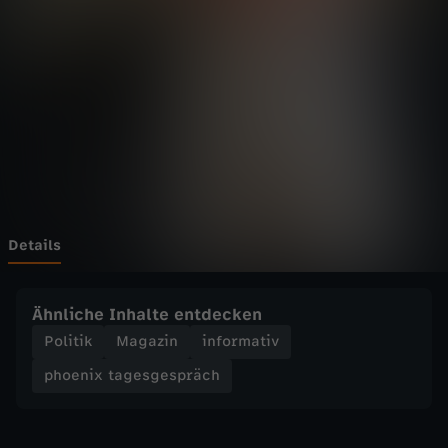
t
a
g
e
s
g
Details
e
Ähnliche Inhalte entdecken
s
Politik
Magazin
informativ
phoenix tagesgespräch
p
r