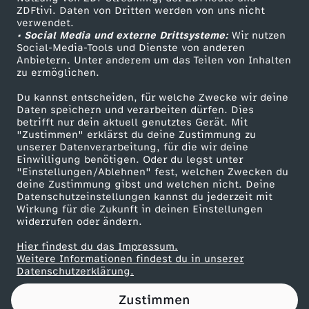
ZDFtivi. Daten von Dritten werden von uns nicht
u
Das ZDF
verwendet.
• Social Media und externe Drittsysteme:
Wir nutzen
ZDF Unternehmen
n
Social-Media-Tools und Dienste von anderen
Anbietern. Unter anderem um das Teilen von Inhalten
Karriere
zu ermöglichen.
t
Presseportal
Du kannst entscheiden, für welche Zwecke wir deine
ZDF goes Schule
Daten speichern und verarbeiten dürfen. Dies
e
betrifft nur dein aktuell genutztes Gerät. Mit
Werbefernsehen
"Zustimmen" erklärst du deine Zustimmung zu
r
unserer Datenverarbeitung, für die wir deine
Mainzelmännchen
Einwilligung benötigen. Oder du legst unter
"Einstellungen/Ablehnen" fest, welchen Zwecken du
l
deine Zustimmung gibst und welchen nicht. Deine
Datenschutzeinstellungen kannst du jederzeit mit
Wirkung für die Zukunft in deinen Einstellungen
i
widerrufen oder ändern.
e
Hier findest du das Impressum.
Partner
Weitere Informationen findest du in unserer
Datenschutzerklärung.
g
Zustimmen