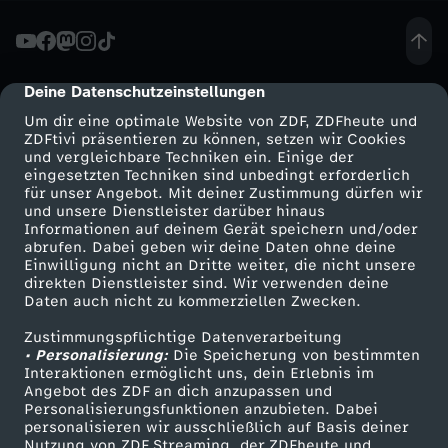
ä
c
Deine Datenschutzeinstellungen
cmp-dialog-description
Um dir eine optimale Website von ZDF, ZDFheute und
h
ZDFtivi präsentieren zu können, setzen wir Cookies
und vergleichbare Techniken ein. Einige der
eingesetzten Techniken sind unbedingt erforderlich
-
für unser Angebot. Mit deiner Zustimmung dürfen wir
Mehr ZDF
Service
und unsere Dienstleister darüber hinaus
U
Informationen auf deinem Gerät speichern und/oder
ZDF-Apps
ZDFmitreden
abrufen. Dabei geben wir deine Daten ohne deine
Einwilligung nicht an Dritte weiter, die nicht unsere
k
Smart TV
Kontakt zum ZDF
direkten Dienstleister sind. Wir verwenden deine
Daten auch nicht zu kommerziellen Zwecken.
ZDFtext
Tickets
r
Zustimmungspflichtige Datenverarbeitung
Livestreams
Zuschauerservice
• Personalisierung:
Die Speicherung von bestimmten
a
Sendungen A-Z
Hilfe
Interaktionen ermöglicht uns, dein Erlebnis im
Angebot des ZDF an dich anzupassen und
TV-Programm
Personalisierungsfunktionen anzubieten. Dabei
i
personalisieren wir ausschließlich auf Basis deiner
Nutzung von ZDF Streaming, der ZDFheute und