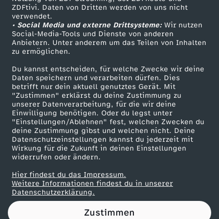
ZDFtivi. Daten von Dritten werden von uns nicht
n
Das ZDF
verwendet.
• Social Media und externe Drittsysteme:
Wir nutzen
ZDF Unternehmen
e
Social-Media-Tools und Dienste von anderen
Anbietern. Unter anderem um das Teilen von Inhalten
Karriere
zu ermöglichen.
-
Presseportal
Du kannst entscheiden, für welche Zwecke wir deine
ZDF goes Schule
Daten speichern und verarbeiten dürfen. Dies
u
betrifft nur dein aktuell genutztes Gerät. Mit
Werbefernsehen
"Zustimmen" erklärst du deine Zustimmung zu
n
unserer Datenverarbeitung, für die wir deine
Mainzelmännchen
Einwilligung benötigen. Oder du legst unter
"Einstellungen/Ablehnen" fest, welchen Zwecken du
d
deine Zustimmung gibst und welchen nicht. Deine
Datenschutzeinstellungen kannst du jederzeit mit
Wirkung für die Zukunft in deinen Einstellungen
R
widerrufen oder ändern.
u
Hier findest du das Impressum.
Partner
Weitere Informationen findest du in unserer
Datenschutzerklärung.
s
Zustimmen