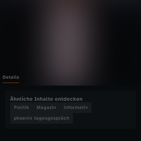
t
Wechseln zu: ZDFheute
a
g
e
s
g
Details
e
Ähnliche Inhalte entdecken
s
Politik
Magazin
informativ
phoenix tagesgespräch
p
r