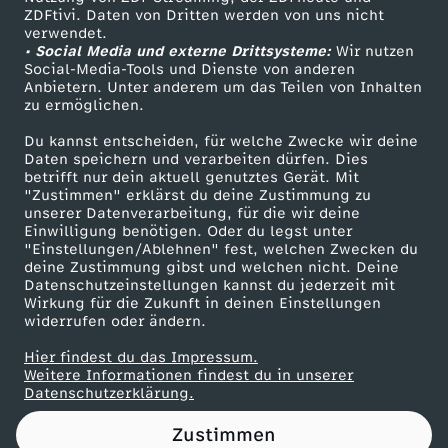
ZDFtivi. Daten von Dritten werden von uns nicht
n
Das ZDF
verwendet.
• Social Media und externe Drittsysteme:
Wir nutzen
ZDF Unternehmen
e
Social-Media-Tools und Dienste von anderen
Anbietern. Unter anderem um das Teilen von Inhalten
Karriere
zu ermöglichen.
:
Presseportal
Du kannst entscheiden, für welche Zwecke wir deine
ZDF goes Schule
Daten speichern und verarbeiten dürfen. Dies
"
betrifft nur dein aktuell genutztes Gerät. Mit
Werbefernsehen
"Zustimmen" erklärst du deine Zustimmung zu
E
unserer Datenverarbeitung, für die wir deine
Mainzelmännchen
Einwilligung benötigen. Oder du legst unter
"Einstellungen/Ablehnen" fest, welchen Zwecken du
s
deine Zustimmung gibst und welchen nicht. Deine
Datenschutzeinstellungen kannst du jederzeit mit
Wirkung für die Zukunft in deinen Einstellungen
g
widerrufen oder ändern.
i
Hier findest du das Impressum.
Partner
Weitere Informationen findest du in unserer
Datenschutzerklärung.
b
Zustimmen