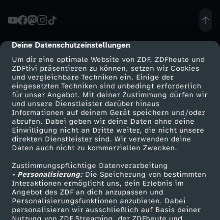
ä
c
Deine Datenschutzeinstellungen
cmp-dialog-description
Um dir eine optimale Website von ZDF, ZDFheute und
h
ZDFtivi präsentieren zu können, setzen wir Cookies
und vergleichbare Techniken ein. Einige der
eingesetzten Techniken sind unbedingt erforderlich
-
für unser Angebot. Mit deiner Zustimmung dürfen wir
Mehr ZDF
Service
und unsere Dienstleister darüber hinaus
U
Informationen auf deinem Gerät speichern und/oder
ZDF-Apps
ZDFmitreden
abrufen. Dabei geben wir deine Daten ohne deine
Einwilligung nicht an Dritte weiter, die nicht unsere
k
Smart TV
Kontakt zum ZDF
direkten Dienstleister sind. Wir verwenden deine
Daten auch nicht zu kommerziellen Zwecken.
ZDFtext
Tickets
r
Zustimmungspflichtige Datenverarbeitung
Livestreams
Zuschauerservice
• Personalisierung:
Die Speicherung von bestimmten
a
Sendungen A-Z
Hilfe
Interaktionen ermöglicht uns, dein Erlebnis im
Angebot des ZDF an dich anzupassen und
TV-Programm
Personalisierungsfunktionen anzubieten. Dabei
i
personalisieren wir ausschließlich auf Basis deiner
Nutzung von ZDF Streaming, der ZDFheute und