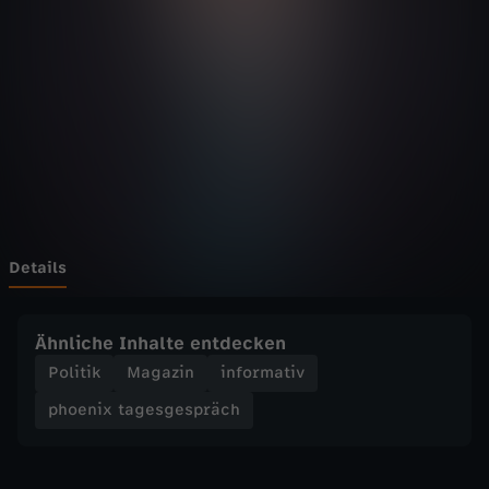
t
a
g
e
s
g
Details
e
Ähnliche Inhalte entdecken
s
Politik
Magazin
informativ
phoenix tagesgespräch
p
r