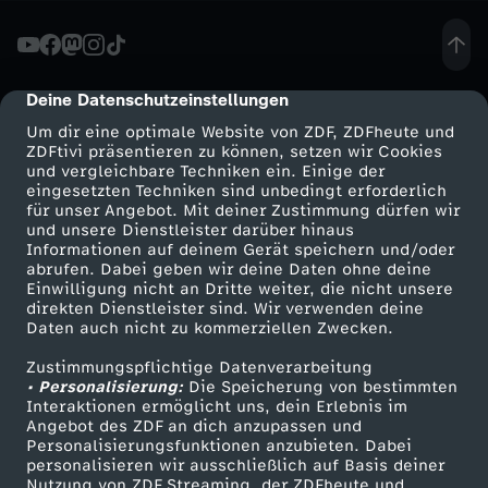
ä
c
Deine Datenschutzeinstellungen
cmp-dialog-description
Um dir eine optimale Website von ZDF, ZDFheute und
h
ZDFtivi präsentieren zu können, setzen wir Cookies
und vergleichbare Techniken ein. Einige der
eingesetzten Techniken sind unbedingt erforderlich
-
für unser Angebot. Mit deiner Zustimmung dürfen wir
Mehr ZDF
Service
und unsere Dienstleister darüber hinaus
U
Informationen auf deinem Gerät speichern und/oder
ZDF-Apps
ZDFmitreden
abrufen. Dabei geben wir deine Daten ohne deine
Einwilligung nicht an Dritte weiter, die nicht unsere
k
Smart TV
Kontakt zum ZDF
direkten Dienstleister sind. Wir verwenden deine
Daten auch nicht zu kommerziellen Zwecken.
ZDFtext
Tickets
r
Zustimmungspflichtige Datenverarbeitung
Livestreams
Zuschauerservice
• Personalisierung:
Die Speicherung von bestimmten
a
Sendungen A-Z
Hilfe
Interaktionen ermöglicht uns, dein Erlebnis im
Angebot des ZDF an dich anzupassen und
TV-Programm
Personalisierungsfunktionen anzubieten. Dabei
i
personalisieren wir ausschließlich auf Basis deiner
Nutzung von ZDF Streaming, der ZDFheute und