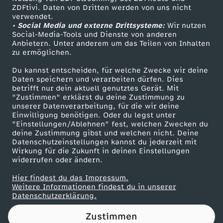
ZDFtivi. Daten von Dritten werden von uns nicht
n
Das ZDF
verwendet.
• Social Media und externe Drittsysteme:
Wir nutzen
ZDF Unternehmen
e
Social-Media-Tools und Dienste von anderen
Anbietern. Unter anderem um das Teilen von Inhalten
Karriere
zu ermöglichen.
-
Presseportal
Du kannst entscheiden, für welche Zwecke wir deine
ZDF goes Schule
Daten speichern und verarbeiten dürfen. Dies
T
betrifft nur dein aktuell genutztes Gerät. Mit
Werbefernsehen
"Zustimmen" erklärst du deine Zustimmung zu
r
unserer Datenverarbeitung, für die wir deine
Mainzelmännchen
Einwilligung benötigen. Oder du legst unter
"Einstellungen/Ablehnen" fest, welchen Zwecken du
e
deine Zustimmung gibst und welchen nicht. Deine
Datenschutzeinstellungen kannst du jederzeit mit
Wirkung für die Zukunft in deinen Einstellungen
f
widerrufen oder ändern.
f
Hier findest du das Impressum.
Partner
Weitere Informationen findest du in unserer
Datenschutzerklärung.
e
Zustimmen