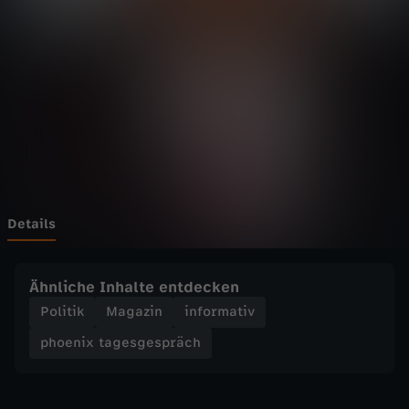
t
a
g
e
s
g
Details
e
Ähnliche Inhalte entdecken
s
Politik
Magazin
informativ
phoenix tagesgespräch
p
r