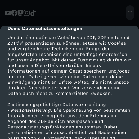
ä
c
Deine Datenschutzeinstellungen
cmp-dialog-description
Um dir eine optimale Website von ZDF, ZDFheute und
h
ZDFtivi präsentieren zu können, setzen wir Cookies
und vergleichbare Techniken ein. Einige der
eingesetzten Techniken sind unbedingt erforderlich
-
für unser Angebot. Mit deiner Zustimmung dürfen wir
Mehr ZDF
Service
und unsere Dienstleister darüber hinaus
U
Informationen auf deinem Gerät speichern und/oder
ZDF-Apps
ZDFmitreden
abrufen. Dabei geben wir deine Daten ohne deine
Einwilligung nicht an Dritte weiter, die nicht unsere
n
Smart TV
Kontakt zum ZDF
direkten Dienstleister sind. Wir verwenden deine
Daten auch nicht zu kommerziellen Zwecken.
ZDFtext
Tickets
i
Zustimmungspflichtige Datenverarbeitung
Livestreams
Zuschauerservice
• Personalisierung:
Die Speicherung von bestimmten
o
Sendungen A-Z
Hilfe
Interaktionen ermöglicht uns, dein Erlebnis im
Angebot des ZDF an dich anzupassen und
TV-Programm
Personalisierungsfunktionen anzubieten. Dabei
n
personalisieren wir ausschließlich auf Basis deiner
Nutzung von ZDF Streaming, der ZDFheute und