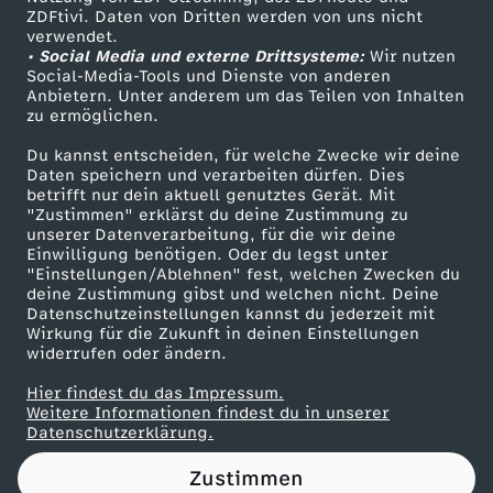
ZDFtivi. Daten von Dritten werden von uns nicht
-
Das ZDF
verwendet.
• Social Media und externe Drittsysteme:
Wir nutzen
ZDF Unternehmen
S
Social-Media-Tools und Dienste von anderen
Anbietern. Unter anderem um das Teilen von Inhalten
Karriere
zu ermöglichen.
P
Presseportal
Du kannst entscheiden, für welche Zwecke wir deine
ZDF goes Schule
Daten speichern und verarbeiten dürfen. Dies
D
betrifft nur dein aktuell genutztes Gerät. Mit
Werbefernsehen
"Zustimmen" erklärst du deine Zustimmung zu
-
unserer Datenverarbeitung, für die wir deine
Mainzelmännchen
Einwilligung benötigen. Oder du legst unter
"Einstellungen/Ablehnen" fest, welchen Zwecken du
K
deine Zustimmung gibst und welchen nicht. Deine
Datenschutzeinstellungen kannst du jederzeit mit
Wirkung für die Zukunft in deinen Einstellungen
l
widerrufen oder ändern.
a
Hier findest du das Impressum.
Partner
Weitere Informationen findest du in unserer
Datenschutzerklärung.
u
Zustimmen