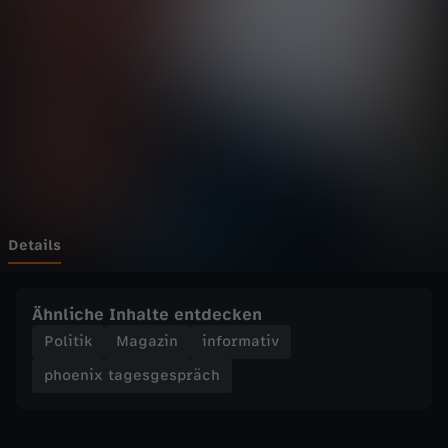
t
a
g
e
s
g
Details
e
Ähnliche Inhalte entdecken
s
Politik
Magazin
informativ
phoenix tagesgespräch
p
r