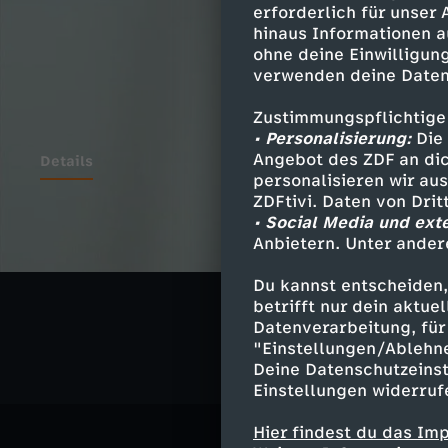
erforderlich für unser
hinaus Informationen a
ohne deine Einwilligung
verwenden deine Daten
Zustimmungspflichtige
• Personalisierung:
Die 
Angebot des ZDF an dic
Details
personalisieren wir au
ZDFtivi. Daten von Dri
• Social Media und ext
Anbietern. Unter ander
Ähnliche 
Du kannst entscheiden,
Politik
Ma
betrifft nur dein aktu
Datenverarbeitung, für 
"Einstellungen/Ablehn
Deine Datenschutzeinst
Einstellungen widerruf
Hier findest du das Im