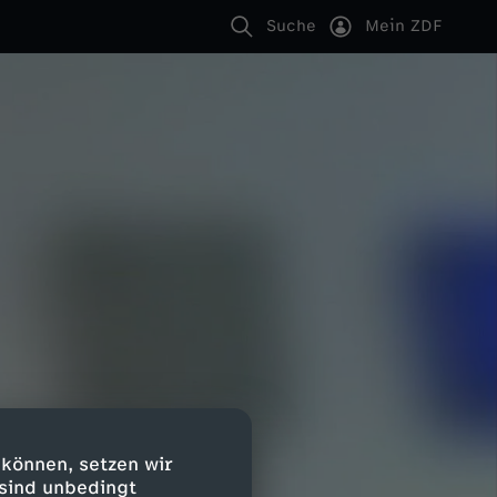
Suche
Mein ZDF
 können, setzen wir
 sind unbedingt