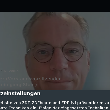
phoenix
er (Vorstandsvorsitzender
reinigung Stahl)
zeinstellungen
cription
ebsite von ZDF, ZDFheute und ZDFtivi präsentieren zu
are Techniken ein. Einige der eingesetzten Techniken