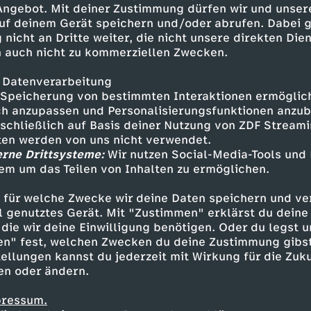
 Angebot. Mit deiner Zustimmung dürfen wir und unser
uf deinem Gerät speichern und/oder abrufen. Dabei 
 nicht an Dritte weiter, die nicht unsere direkten Dien
 auch nicht zu kommerziellen Zwecken.
 Datenverarbeitung
Speicherung von bestimmten Interaktionen ermöglicht
h anzupassen und Personalisierungsfunktionen anzub
sschließlich auf Basis deiner Nutzung von ZDF Stream
tten werden von uns nicht verwendet.
erne Drittsysteme:
Wir nutzen Social-Media-Tools und
em um das Teilen von Inhalten zu ermöglichen.
Inhalte entdecken
 für welche Zwecke wir deine Daten speichern und ver
gazin
informativ
phoenix tagesgespräch
ell genutztes Gerät. Mit "Zustimmen" erklärst du dein
die wir deine Einwilligung benötigen. Oder du legst u
en" fest, welchen Zwecken du deine Zustimmung gibst
ellungen kannst du jederzeit mit Wirkung für die Zuku
en oder ändern.
pressum.