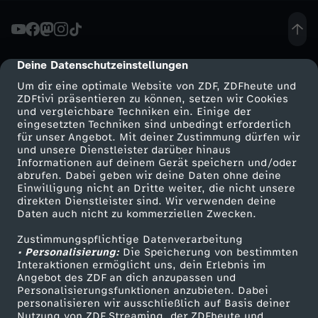
ä
c
Deine Datenschutzeinstellungen
cmp-dialog-description
Um dir eine optimale Website von ZDF, ZDFheute und
h
ZDFtivi präsentieren zu können, setzen wir Cookies
und vergleichbare Techniken ein. Einige der
eingesetzten Techniken sind unbedingt erforderlich
-
für unser Angebot. Mit deiner Zustimmung dürfen wir
Mehr ZDF
Service
und unsere Dienstleister darüber hinaus
W
Informationen auf deinem Gerät speichern und/oder
ZDF-Apps
ZDFmitreden
abrufen. Dabei geben wir deine Daten ohne deine
Einwilligung nicht an Dritte weiter, die nicht unsere
e
Smart TV
Kontakt zum ZDF
direkten Dienstleister sind. Wir verwenden deine
Daten auch nicht zu kommerziellen Zwecken.
ZDFtext
Tickets
h
Zustimmungspflichtige Datenverarbeitung
Livestreams
Zuschauerservice
• Personalisierung:
Die Speicherung von bestimmten
r
Sendungen A-Z
Hilfe
Interaktionen ermöglicht uns, dein Erlebnis im
Angebot des ZDF an dich anzupassen und
TV-Programm
Personalisierungsfunktionen anzubieten. Dabei
d
personalisieren wir ausschließlich auf Basis deiner
Nutzung von ZDF Streaming, der ZDFheute und