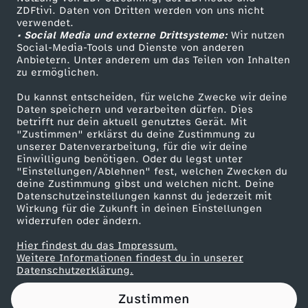
ZDFtivi. Daten von Dritten werden von uns nicht
i
Das ZDF
verwendet.
• Social Media und externe Drittsysteme:
Wir nutzen
ZDF Unternehmen
e
Social-Media-Tools und Dienste von anderen
Anbietern. Unter anderem um das Teilen von Inhalten
Karriere
zu ermöglichen.
n
Presseportal
Du kannst entscheiden, für welche Zwecke wir deine
ZDF goes Schule
Daten speichern und verarbeiten dürfen. Dies
s
betrifft nur dein aktuell genutztes Gerät. Mit
Werbefernsehen
"Zustimmen" erklärst du deine Zustimmung zu
t
unserer Datenverarbeitung, für die wir deine
Mainzelmännchen
Einwilligung benötigen. Oder du legst unter
"Einstellungen/Ablehnen" fest, welchen Zwecken du
:
deine Zustimmung gibst und welchen nicht. Deine
Datenschutzeinstellungen kannst du jederzeit mit
Wirkung für die Zukunft in deinen Einstellungen
"
widerrufen oder ändern.
D
Hier findest du das Impressum.
Partner
Weitere Informationen findest du in unserer
Datenschutzerklärung.
e
Zustimmen