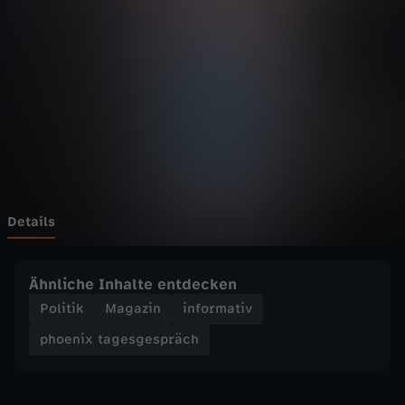
t
a
g
e
s
g
Details
e
Ähnliche Inhalte entdecken
s
Politik
Magazin
informativ
phoenix tagesgespräch
p
r