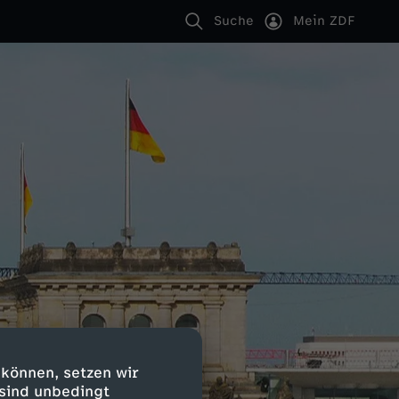
Suche
Mein ZDF
 können, setzen wir
 sind unbedingt