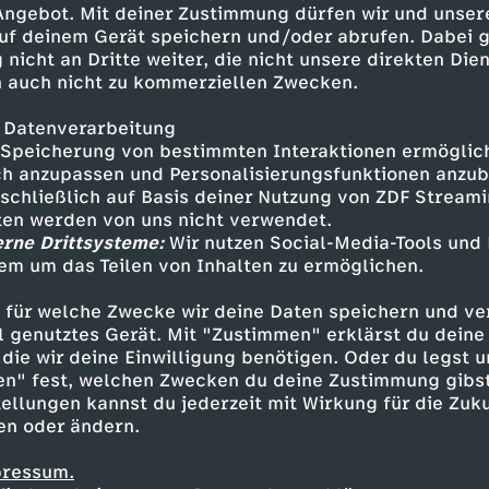
 Angebot. Mit deiner Zustimmung dürfen wir und unser
uf deinem Gerät speichern und/oder abrufen. Dabei 
 nicht an Dritte weiter, die nicht unsere direkten Dien
 auch nicht zu kommerziellen Zwecken.
 Datenverarbeitung
Speicherung von bestimmten Interaktionen ermöglicht
h anzupassen und Personalisierungsfunktionen anzub
sschließlich auf Basis deiner Nutzung von ZDF Stream
tten werden von uns nicht verwendet.
erne Drittsysteme:
Wir nutzen Social-Media-Tools und
em um das Teilen von Inhalten zu ermöglichen.
Inhalte entdecken
 für welche Zwecke wir deine Daten speichern und ver
gazin
informativ
phoenix tagesgespräch
ell genutztes Gerät. Mit "Zustimmen" erklärst du dein
die wir deine Einwilligung benötigen. Oder du legst u
en" fest, welchen Zwecken du deine Zustimmung gibst
ellungen kannst du jederzeit mit Wirkung für die Zuku
en oder ändern.
pressum.