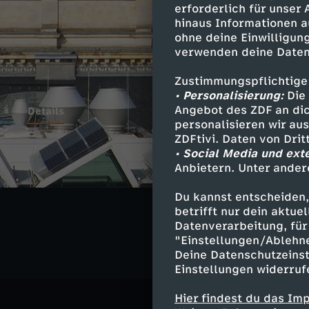
erforderlich für unser
hinaus Informationen a
ohne deine Einwilligung
verwenden deine Daten
Zustimmungspflichtige
• Personalisierung:
Die 
Angebot des ZDF an dic
Details
personalisieren wir au
ZDFtivi. Daten von Dri
• Social Media und ext
Anbietern. Unter ander
Ähnliche 
Du kannst entscheiden,
Politik
Ma
betrifft nur dein aktu
Datenverarbeitung, für 
"Einstellungen/Ablehn
Deine Datenschutzeinst
Einstellungen widerruf
Hier findest du das Im