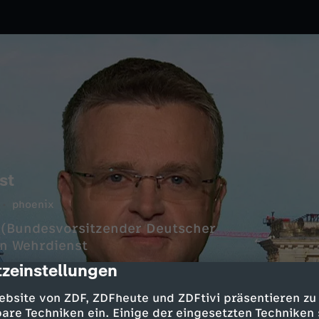
st
phoenix
 (Bundesvorsitzender Deutscher
n Wehrdienst
zeinstellungen
cription
ebsite von ZDF, ZDFheute und ZDFtivi präsentieren zu
are Techniken ein. Einige der eingesetzten Techniken