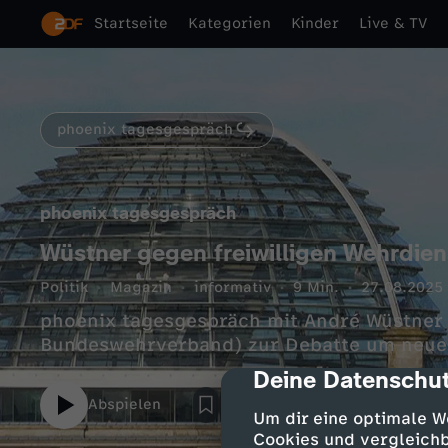
Startseite
Kategorien
Kinder
Live & TV
phoenix tagesgespräch
phoenix tagesgespräch
Wüstner gegen freiwilligen Wehrdien
Politik
Magazin
informativ
9 Min.
27.08.2025
phoenix tagesgespräch mit André Wüstner
Bundeswehrverband) zur Debatte um neue
Deine Datenschut
cmp-dialog-des
Abspielen
Um dir eine optimale W
Cookies und vergleichb