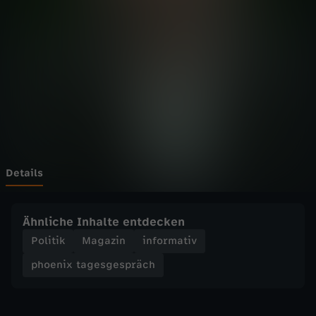
t
Wechseln zu: ZDFheute
a
g
e
s
g
Details
e
Ähnliche Inhalte entdecken
s
Politik
Magazin
informativ
phoenix tagesgespräch
p
r