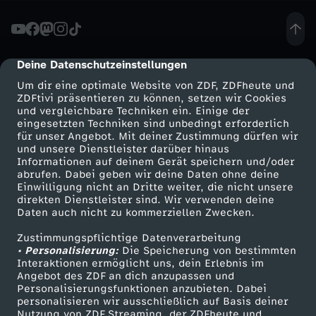
ä
c
Deine Datenschutzeinstellungen
cmp-dialog-description
Um dir eine optimale Website von ZDF, ZDFheute und
h
ZDFtivi präsentieren zu können, setzen wir Cookies
und vergleichbare Techniken ein. Einige der
eingesetzten Techniken sind unbedingt erforderlich
-
für unser Angebot. Mit deiner Zustimmung dürfen wir
Mehr ZDF
Service
und unsere Dienstleister darüber hinaus
Z
Informationen auf deinem Gerät speichern und/oder
ZDF-Apps
ZDFmitreden
abrufen. Dabei geben wir deine Daten ohne deine
Einwilligung nicht an Dritte weiter, die nicht unsere
u
Smart TV
Kontakt zum ZDF
direkten Dienstleister sind. Wir verwenden deine
Daten auch nicht zu kommerziellen Zwecken.
ZDFtext
Tickets
s
Zustimmungspflichtige Datenverarbeitung
Livestreams
Zuschauerservice
• Personalisierung:
Die Speicherung von bestimmten
t
Sendungen A-Z
Hilfe
Interaktionen ermöglicht uns, dein Erlebnis im
Angebot des ZDF an dich anzupassen und
TV-Programm
Personalisierungsfunktionen anzubieten. Dabei
r
personalisieren wir ausschließlich auf Basis deiner
Nutzung von ZDF Streaming, der ZDFheute und