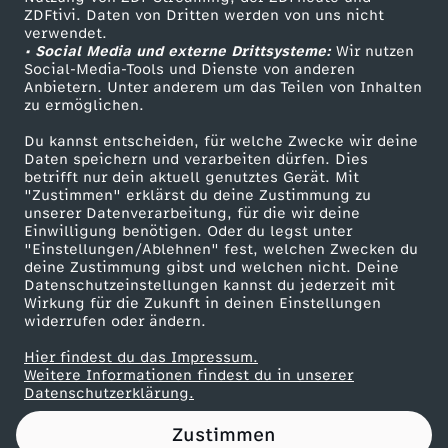
ZDFtivi. Daten von Dritten werden von uns nicht
o
Das ZDF
verwendet.
• Social Media und externe Drittsysteme:
Wir nutzen
ZDF Unternehmen
m
Social-Media-Tools und Dienste von anderen
Anbietern. Unter anderem um das Teilen von Inhalten
Karriere
zu ermöglichen.
g
Presseportal
Du kannst entscheiden, für welche Zwecke wir deine
ZDF goes Schule
Daten speichern und verarbeiten dürfen. Dies
e
betrifft nur dein aktuell genutztes Gerät. Mit
Werbefernsehen
"Zustimmen" erklärst du deine Zustimmung zu
s
unserer Datenverarbeitung, für die wir deine
Mainzelmännchen
Einwilligung benötigen. Oder du legst unter
"Einstellungen/Ablehnen" fest, welchen Zwecken du
e
deine Zustimmung gibst und welchen nicht. Deine
Datenschutzeinstellungen kannst du jederzeit mit
Wirkung für die Zukunft in deinen Einstellungen
t
widerrufen oder ändern.
z
Hier findest du das Impressum.
Partner
Weitere Informationen findest du in unserer
Datenschutzerklärung.
:
Zustimmen