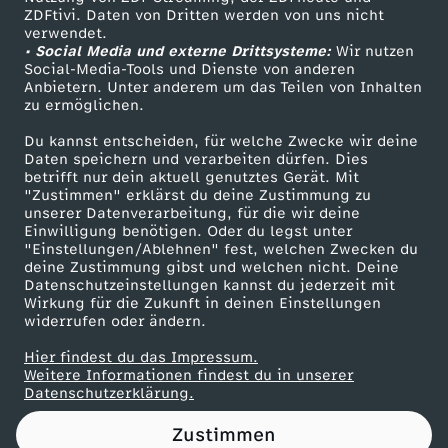
ZDFtivi. Daten von Dritten werden von uns nicht
a
Das ZDF
verwendet.
• Social Media und externe Drittsysteme:
Wir nutzen
ZDF Unternehmen
g
Social-Media-Tools und Dienste von anderen
Anbietern. Unter anderem um das Teilen von Inhalten
Karriere
zu ermöglichen.
-
Presseportal
Du kannst entscheiden, für welche Zwecke wir deine
ZDF goes Schule
Daten speichern und verarbeiten dürfen. Dies
R
betrifft nur dein aktuell genutztes Gerät. Mit
Werbefernsehen
"Zustimmen" erklärst du deine Zustimmung zu
i
unserer Datenverarbeitung, für die wir deine
Mainzelmännchen
Einwilligung benötigen. Oder du legst unter
"Einstellungen/Ablehnen" fest, welchen Zwecken du
s
deine Zustimmung gibst und welchen nicht. Deine
Datenschutzeinstellungen kannst du jederzeit mit
Wirkung für die Zukunft in deinen Einstellungen
s
widerrufen oder ändern.
e
Hier findest du das Impressum.
Partner
Weitere Informationen findest du in unserer
Datenschutzerklärung.
i
Zustimmen