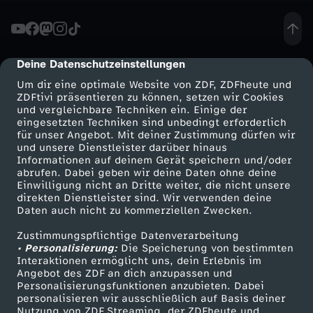
i
m
Deine Datenschutzeinstellungen
cmp-dialog-description
Um dir eine optimale Website von ZDF, ZDFheute und
B
ZDFtivi präsentieren zu können, setzen wir Cookies
und vergleichbare Techniken ein. Einige der
eingesetzten Techniken sind unbedingt erforderlich
u
für unser Angebot. Mit deiner Zustimmung dürfen wir
Mehr ZDF
Service
und unsere Dienstleister darüber hinaus
n
Informationen auf deinem Gerät speichern und/oder
ZDF-Apps
ZDFmitreden
abrufen. Dabei geben wir deine Daten ohne deine
Einwilligung nicht an Dritte weiter, die nicht unsere
d
Smart TV
Kontakt zum ZDF
direkten Dienstleister sind. Wir verwenden deine
Daten auch nicht zu kommerziellen Zwecken.
ZDFtext
Tickets
e
Zustimmungspflichtige Datenverarbeitung
Livestreams
Zuschauerservice
• Personalisierung:
Die Speicherung von bestimmten
s
Sendungen A-Z
Hilfe
Interaktionen ermöglicht uns, dein Erlebnis im
Angebot des ZDF an dich anzupassen und
TV-Programm
Personalisierungsfunktionen anzubieten. Dabei
t
personalisieren wir ausschließlich auf Basis deiner
Nutzung von ZDF Streaming, der ZDFheute und