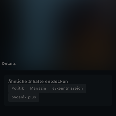
p
l
u
s
-
E
Details
k
Ähnliche Inhalte entdecken
l
Politik
Magazin
erkenntnisreich
phoenix plus
a
t