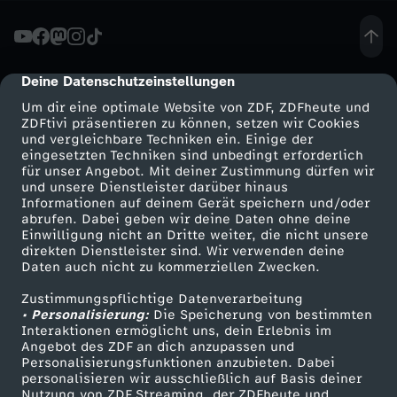
e
v
Deine Datenschutzeinstellungen
cmp-dialog-description
Um dir eine optimale Website von ZDF, ZDFheute und
o
ZDFtivi präsentieren zu können, setzen wir Cookies
und vergleichbare Techniken ein. Einige der
eingesetzten Techniken sind unbedingt erforderlich
n
für unser Angebot. Mit deiner Zustimmung dürfen wir
Mehr ZDF
Service
und unsere Dienstleister darüber hinaus
H
Informationen auf deinem Gerät speichern und/oder
ZDF-Apps
ZDFmitreden
abrufen. Dabei geben wir deine Daten ohne deine
Einwilligung nicht an Dritte weiter, die nicht unsere
o
Smart TV
Kontakt zum ZDF
direkten Dienstleister sind. Wir verwenden deine
Daten auch nicht zu kommerziellen Zwecken.
ZDFtext
Tickets
r
Zustimmungspflichtige Datenverarbeitung
Livestreams
Zuschauerservice
• Personalisierung:
Die Speicherung von bestimmten
m
Sendungen A-Z
Hilfe
Interaktionen ermöglicht uns, dein Erlebnis im
Angebot des ZDF an dich anzupassen und
TV-Programm
Personalisierungsfunktionen anzubieten. Dabei
u
personalisieren wir ausschließlich auf Basis deiner
Nutzung von ZDF Streaming, der ZDFheute und