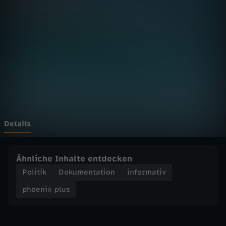
p
l
u
s
-
S
Details
t
Ähnliche Inhalte entdecken
r
Politik
Dokumentation
informativ
phoenix plus
a
ß