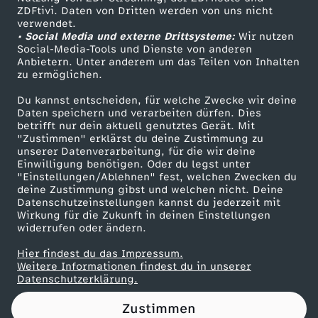
ZDFtivi. Daten von Dritten werden von uns nicht
s
Das ZDF
verwendet.
• Social Media und externe Drittsysteme:
Wir nutzen
ZDF Unternehmen
-
Social-Media-Tools und Dienste von anderen
Anbietern. Unter anderem um das Teilen von Inhalten
Karriere
zu ermöglichen.
D
Presseportal
Du kannst entscheiden, für welche Zwecke wir deine
ZDF goes Schule
Daten speichern und verarbeiten dürfen. Dies
i
betrifft nur dein aktuell genutztes Gerät. Mit
Werbefernsehen
"Zustimmen" erklärst du deine Zustimmung zu
e
unserer Datenverarbeitung, für die wir deine
Mainzelmännchen
Einwilligung benötigen. Oder du legst unter
"Einstellungen/Ablehnen" fest, welchen Zwecken du
A
deine Zustimmung gibst und welchen nicht. Deine
Datenschutzeinstellungen kannst du jederzeit mit
Wirkung für die Zukunft in deinen Einstellungen
n
widerrufen oder ändern.
a
Hier findest du das Impressum.
Partner
Weitere Informationen findest du in unserer
Datenschutzerklärung.
l
Zustimmen