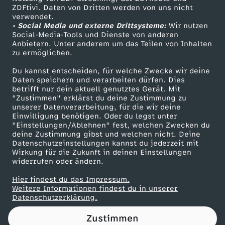
ZDFtivi. Daten von Dritten werden von uns nicht
g
Das ZDF
verwendet.
• Social Media und externe Drittsysteme:
Wir nutzen
ZDF Unternehmen
n
Social-Media-Tools und Dienste von anderen
Anbietern. Unter anderem um das Teilen von Inhalten
Karriere
zu ermöglichen.
a
Presseportal
Du kannst entscheiden, für welche Zwecke wir deine
ZDF goes Schule
Daten speichern und verarbeiten dürfen. Dies
t
betrifft nur dein aktuell genutztes Gerät. Mit
Werbefernsehen
"Zustimmen" erklärst du deine Zustimmung zu
i
unserer Datenverarbeitung, für die wir deine
Mainzelmännchen
Einwilligung benötigen. Oder du legst unter
"Einstellungen/Ablehnen" fest, welchen Zwecken du
o
deine Zustimmung gibst und welchen nicht. Deine
Datenschutzeinstellungen kannst du jederzeit mit
Wirkung für die Zukunft in deinen Einstellungen
n
widerrufen oder ändern.
o
Hier findest du das Impressum.
Partner
Weitere Informationen findest du in unserer
Datenschutzerklärung.
d
Zustimmen