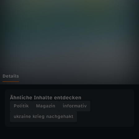
k
r
i
e
g
n
Details
a
Ähnliche Inhalte entdecken
c
Politik
Magazin
informativ
ukraine krieg nachgehakt
h
g