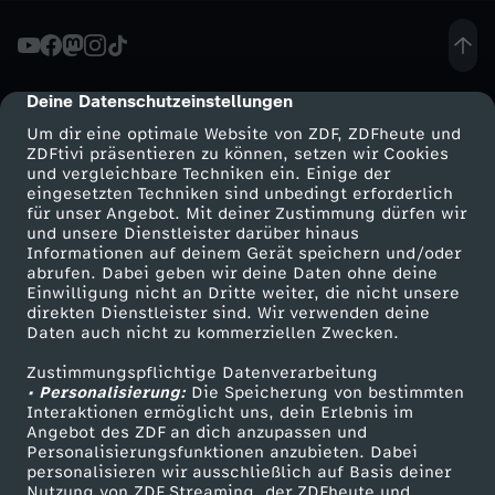
e
h
Deine Datenschutzeinstellungen
cmp-dialog-description
Um dir eine optimale Website von ZDF, ZDFheute und
a
ZDFtivi präsentieren zu können, setzen wir Cookies
und vergleichbare Techniken ein. Einige der
eingesetzten Techniken sind unbedingt erforderlich
k
für unser Angebot. Mit deiner Zustimmung dürfen wir
Mehr ZDF
Service
und unsere Dienstleister darüber hinaus
t
Informationen auf deinem Gerät speichern und/oder
ZDF-Apps
ZDFmitreden
abrufen. Dabei geben wir deine Daten ohne deine
Einwilligung nicht an Dritte weiter, die nicht unsere
-
Smart TV
Kontakt zum ZDF
direkten Dienstleister sind. Wir verwenden deine
Daten auch nicht zu kommerziellen Zwecken.
ZDFtext
Tickets
S
Zustimmungspflichtige Datenverarbeitung
Livestreams
Zuschauerservice
• Personalisierung:
Die Speicherung von bestimmten
t
Sendungen A-Z
Hilfe
Interaktionen ermöglicht uns, dein Erlebnis im
Angebot des ZDF an dich anzupassen und
TV-Programm
Personalisierungsfunktionen anzubieten. Dabei
a
personalisieren wir ausschließlich auf Basis deiner
Nutzung von ZDF Streaming, der ZDFheute und