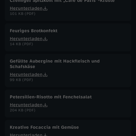
Cremiger Spitzkohl mit „Café de Paris"-Kruste
w
Herunterladen
101 KB (PDF)
i
Feuriges Brotkonfekt
n
Herunterladen
14 KB (PDF)
t
Gefüllte Aubergine mit Hackfleisch und
e
Schafskäse
Herunterladen
r
99 KB (PDF)
f
Petersilien-Risotto mit Fenchelsalat
Herunterladen
e
204 KB (PDF)
s
Kreative Focaccia mit Gemüse
Herunterladen