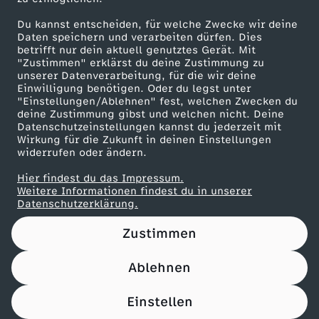
Du kannst entscheiden, für welche Zwecke wir deine
Maronencremesuppe mit Thymian-Crostini
Daten speichern und verarbeiten dürfen. Dies
betrifft nur dein aktuell genutztes Gerät. Mit
Herunterladen
"Zustimmen" erklärst du deine Zustimmung zu
66 KB (PDF)
unserer Datenverarbeitung, für die wir deine
Einwilligung benötigen. Oder du legst unter
"Einstellungen/Ablehnen" fest, welchen Zwecken du
Beef Tri-Tip mit Süßkartoffel-Wedges
deine Zustimmung gibst und welchen nicht. Deine
Herunterladen
Datenschutzeinstellungen kannst du jederzeit mit
21 KB (PDF)
Wirkung für die Zukunft in deinen Einstellungen
widerrufen oder ändern.
Panettone-Pudding mit Orangensoße
Hier findest du das Impressum.
Weitere Informationen findest du in unserer
Herunterladen
Datenschutzerklärung.
61 KB (PDF)
Zustimmen
Pfannkuchen-Rouladen
Herunterladen
Ablehnen
110 KB (PDF)
Einstellen