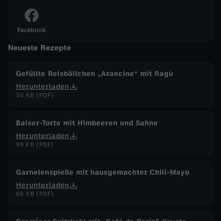
u
Facebook
n
Neueste Rezepte
d
Gefüllte Reisbällchen „Arancine“ mit Ragù
Herunterladen
B
50 KB (PDF)
a
Baiser-Torte mit Himbeeren und Sahne
l
Herunterladen
99 KB (PDF)
k
Garnelenspieße mit hausgemachter Chili-Mayo
o
Herunterladen
69 KB (PDF)
n