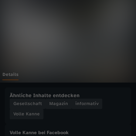
n
n
e
-
G
a
Details
r
Ähnliche Inhalte entdecken
t
Gesellschaft
Magazin
informativ
Volle Kanne
e
n
Volle Kanne bei Facebook