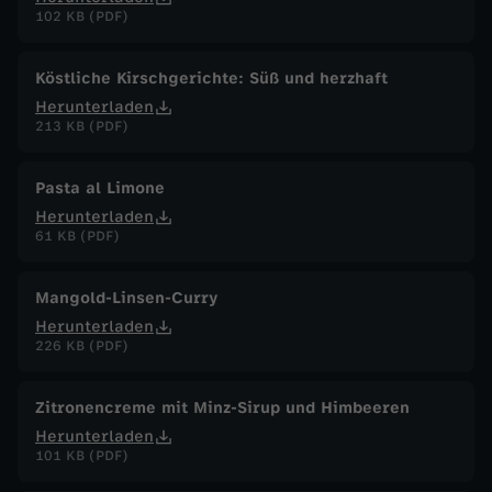
t
102 KB (PDF)
m
Köstliche Kirschgerichte: Süß und herzhaft
Herunterladen
a
213 KB (PDF)
c
Pasta al Limone
h
Herunterladen
61 KB (PDF)
e
Mangold-Linsen-Curry
n
Herunterladen
226 KB (PDF)
Zitronencreme mit Minz-Sirup und Himbeeren
Herunterladen
101 KB (PDF)