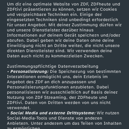
Um dir eine optimale Website von ZDF, ZDFheute und
Herunterladen
ZDFtivi präsentieren zu können, setzen wir Cookies
16 KB (PDF)
und vergleichbare Techniken ein. Einige der
eingesetzten Techniken sind unbedingt erforderlich
für unser Angebot. Mit deiner Zustimmung dürfen wir
Grünkohl-Gemüsesuppe mit Grünkohlchips
und unsere Dienstleister darüber hinaus
Herunterladen
Informationen auf deinem Gerät speichern und/oder
63 KB (PDF)
abrufen. Dabei geben wir deine Daten ohne deine
Einwilligung nicht an Dritte weiter, die nicht unsere
direkten Dienstleister sind. Wir verwenden deine
Daten auch nicht zu kommerziellen Zwecken.
Selbstgemachtes Knäckebrot
Herunterladen
Zustimmungspflichtige Datenverarbeitung
191 KB (PDF)
• Personalisierung:
Die Speicherung von bestimmten
Interaktionen ermöglicht uns, dein Erlebnis im
Angebot des ZDF an dich anzupassen und
Kaffeevariationen von Alessandro Metafune
Personalisierungsfunktionen anzubieten. Dabei
personalisieren wir ausschließlich auf Basis deiner
Herunterladen
Nutzung von ZDF Streaming, der ZDFheute und
99 KB (PDF)
ZDFtivi. Daten von Dritten werden von uns nicht
verwendet.
• Social Media und externe Drittsysteme:
Wir nutzen
Linsen-Bowl mit gebackener Rote Bete
Social-Media-Tools und Dienste von anderen
Herunterladen
Anbietern. Unter anderem um das Teilen von Inhalten
67 KB (PDF)
zu ermöglichen.