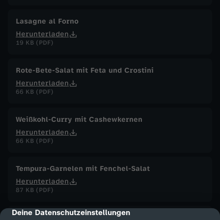
Lasagne al Forno
Herunterladen
19 KB (PDF)
Rote-Bete-Salat mit Feta und Crostini
Herunterladen
66 KB (PDF)
Weißkohl-Curry mit Cashewkernen
Herunterladen
66 KB (PDF)
Tempura-Garnelen mit Fenchel-Salat
Herunterladen
87 KB (PDF)
Deine Datenschutzeinstellungen
cmp-dialog-description
Briouats mit Hähnchenfüllung