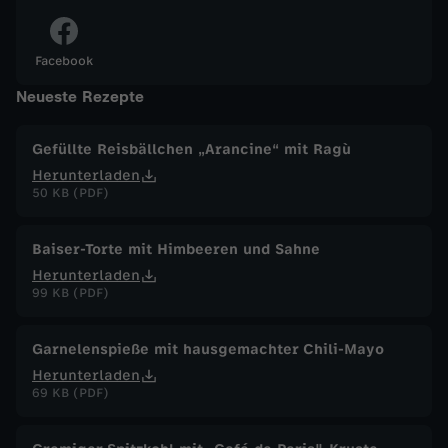
i
Facebook
d
Neueste Rezepte
e
Gefüllte Reisbällchen „Arancine“ mit Ragù
Herunterladen
r
50 KB (PDF)
K
Baiser-Torte mit Himbeeren und Sahne
r
Herunterladen
99 KB (PDF)
i
Garnelenspieße mit hausgemachter Chili-Mayo
s
Herunterladen
69 KB (PDF)
e