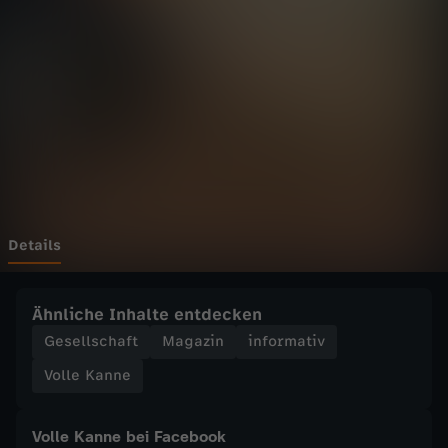
n
n
e
-
W
o
Details
e
Ähnliche Inhalte entdecken
s
Gesellschaft
Magazin
informativ
Volle Kanne
b
e
Volle Kanne bei Facebook