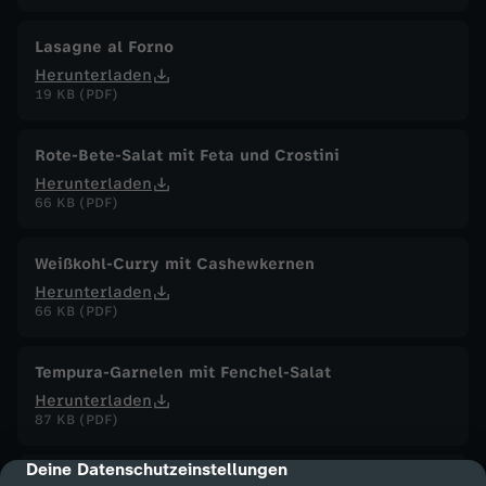
Lasagne al Forno
Herunterladen
19 KB (PDF)
Rote-Bete-Salat mit Feta und Crostini
Herunterladen
66 KB (PDF)
Weißkohl-Curry mit Cashewkernen
Herunterladen
66 KB (PDF)
Tempura-Garnelen mit Fenchel-Salat
Herunterladen
87 KB (PDF)
Deine Datenschutzeinstellungen
cmp-dialog-description
Briouats mit Hähnchenfüllung