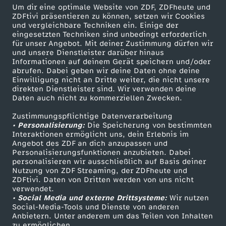
Um dir eine optimale Website von ZDF, ZDFheute und
Herunterladen
ZDFtivi präsentieren zu können, setzen wir Cookies
16 KB (PDF)
und vergleichbare Techniken ein. Einige der
eingesetzten Techniken sind unbedingt erforderlich
für unser Angebot. Mit deiner Zustimmung dürfen wir
Grünkohl-Gemüsesuppe mit Grünkohlchips
und unsere Dienstleister darüber hinaus
Herunterladen
Informationen auf deinem Gerät speichern und/oder
63 KB (PDF)
abrufen. Dabei geben wir deine Daten ohne deine
Einwilligung nicht an Dritte weiter, die nicht unsere
direkten Dienstleister sind. Wir verwenden deine
Daten auch nicht zu kommerziellen Zwecken.
Selbstgemachtes Knäckebrot
Herunterladen
Zustimmungspflichtige Datenverarbeitung
191 KB (PDF)
• Personalisierung:
Die Speicherung von bestimmten
Interaktionen ermöglicht uns, dein Erlebnis im
Angebot des ZDF an dich anzupassen und
Kaffeevariationen von Alessandro Metafune
Personalisierungsfunktionen anzubieten. Dabei
personalisieren wir ausschließlich auf Basis deiner
Herunterladen
Nutzung von ZDF Streaming, der ZDFheute und
99 KB (PDF)
ZDFtivi. Daten von Dritten werden von uns nicht
verwendet.
• Social Media und externe Drittsysteme:
Wir nutzen
Linsen-Bowl mit gebackener Rote Bete
Social-Media-Tools und Dienste von anderen
Herunterladen
Anbietern. Unter anderem um das Teilen von Inhalten
67 KB (PDF)
zu ermöglichen.