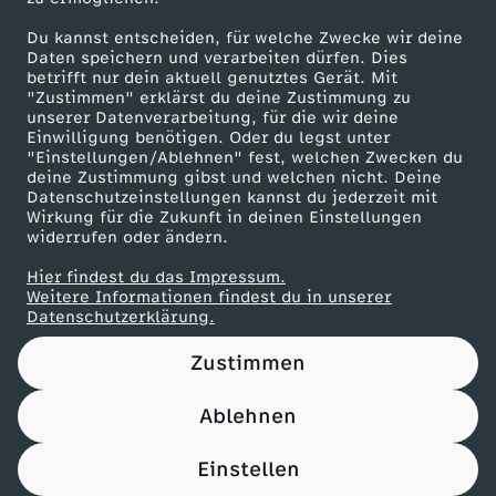
Du kannst entscheiden, für welche Zwecke wir deine
Maronencremesuppe mit Thymian-Crostini
Daten speichern und verarbeiten dürfen. Dies
betrifft nur dein aktuell genutztes Gerät. Mit
Herunterladen
"Zustimmen" erklärst du deine Zustimmung zu
66 KB (PDF)
unserer Datenverarbeitung, für die wir deine
Einwilligung benötigen. Oder du legst unter
"Einstellungen/Ablehnen" fest, welchen Zwecken du
Beef Tri-Tip mit Süßkartoffel-Wedges
deine Zustimmung gibst und welchen nicht. Deine
Herunterladen
Datenschutzeinstellungen kannst du jederzeit mit
21 KB (PDF)
Wirkung für die Zukunft in deinen Einstellungen
widerrufen oder ändern.
Panettone-Pudding mit Orangensoße
Hier findest du das Impressum.
Weitere Informationen findest du in unserer
Herunterladen
Datenschutzerklärung.
61 KB (PDF)
Zustimmen
Pfannkuchen-Rouladen
Herunterladen
Ablehnen
110 KB (PDF)
Einstellen