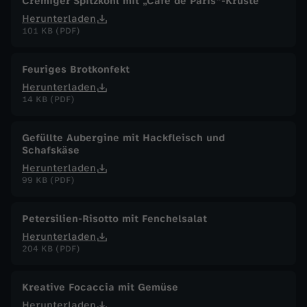
Cremiger Spitzkohl mit „Café de Paris"-Kruste
n
Herunterladen
101 KB (PDF)
v
Feuriges Brotkonfekt
o
Herunterladen
14 KB (PDF)
r
Gefüllte Aubergine mit Hackfleisch und
s
Schafskäse
Herunterladen
o
99 KB (PDF)
r
Petersilien-Risotto mit Fenchelsalat
Herunterladen
g
204 KB (PDF)
e
Kreative Focaccia mit Gemüse
Herunterladen