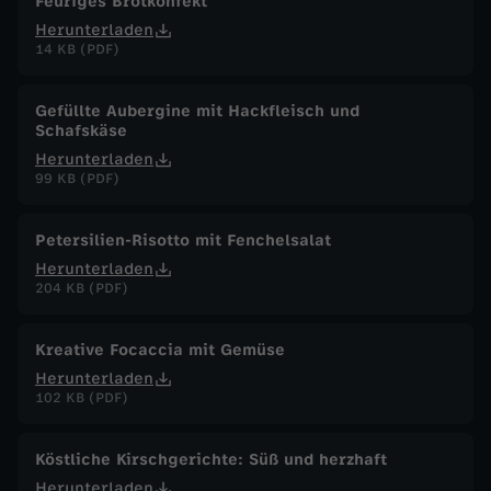
Feuriges Brotkonfekt
i
Herunterladen
14 KB (PDF)
n
Gefüllte Aubergine mit Hackfleisch und
D
Schafskäse
Herunterladen
e
99 KB (PDF)
u
Petersilien-Risotto mit Fenchelsalat
Herunterladen
t
204 KB (PDF)
s
Kreative Focaccia mit Gemüse
Herunterladen
c
102 KB (PDF)
h
Köstliche Kirschgerichte: Süß und herzhaft
Herunterladen