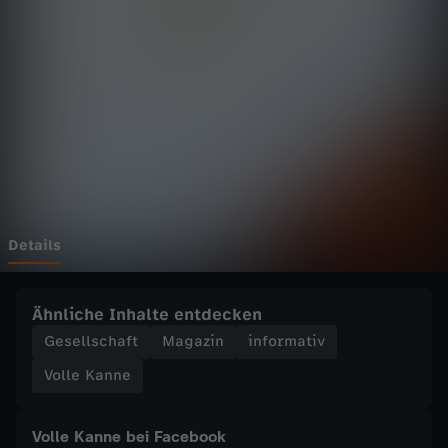
n
n
e
-
F
ü
Details
n
Ähnliche Inhalte entdecken
f
Gesellschaft
Magazin
informativ
Volle Kanne
J
a
Volle Kanne bei Facebook