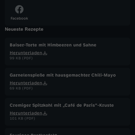
h
Facebook
r
Neueste Rezepte
e
Baiser-Torte mit Himbeeren und Sahne
Herunterladen
C
99 KB (PDF)
o
Garnelenspieße mit hausgemachter Chili-Mayo
r
Herunterladen
69 KB (PDF)
o
Cremiger Spitzkohl mit „Café de Paris"-Kruste
n
Herunterladen
101 KB (PDF)
a