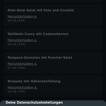
Rote-Bete-Salat mit Feta und Crostini
Herunterladen
66 KB (PDF)
Weißkohl-Curry mit Cashewkernen
Herunterladen
66 KB (PDF)
Tempura-Garnelen mit Fenchel-Salat
Herunterladen
87 KB (PDF)
Briouats mit Hähnchenfüllung
Herunterladen
16 KB (PDF)
Deine Datenschutzeinstellungen
cmp-dialog-description
Grünkohl-Gemüsesuppe mit Grünkohlchips