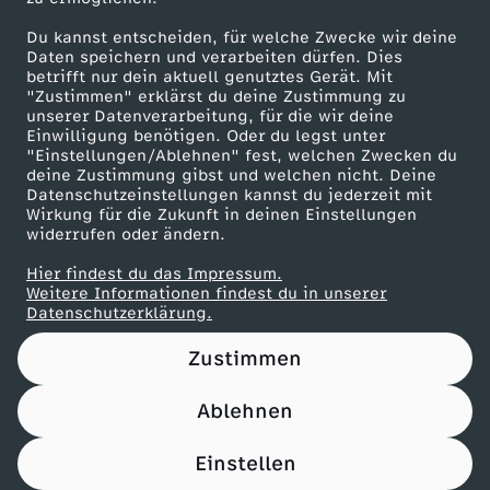
Du kannst entscheiden, für welche Zwecke wir deine
Beef Tri-Tip mit Süßkartoffel-Wedges
Daten speichern und verarbeiten dürfen. Dies
betrifft nur dein aktuell genutztes Gerät. Mit
Herunterladen
"Zustimmen" erklärst du deine Zustimmung zu
21 KB (PDF)
unserer Datenverarbeitung, für die wir deine
Einwilligung benötigen. Oder du legst unter
"Einstellungen/Ablehnen" fest, welchen Zwecken du
Panettone-Pudding mit Orangensoße
deine Zustimmung gibst und welchen nicht. Deine
Herunterladen
Datenschutzeinstellungen kannst du jederzeit mit
61 KB (PDF)
Wirkung für die Zukunft in deinen Einstellungen
widerrufen oder ändern.
Pfannkuchen-Rouladen
Hier findest du das Impressum.
Weitere Informationen findest du in unserer
Herunterladen
Datenschutzerklärung.
110 KB (PDF)
Zustimmen
Ablehnen
Einstellen