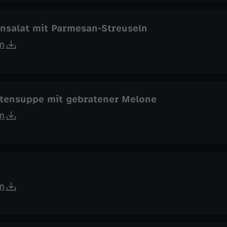
nsalat mit Parmesan-Streuseln
n
tensuppe mit gebratener Melone
n
n