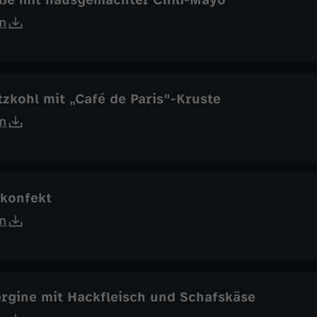
ße mit hausgemachter Chili-Mayo
n
zkohl mit „Café de Paris"-Kruste
n
tkonfekt
n
ergine mit Hackfleisch und Schafskäse