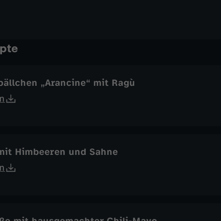
pte
bällchen „Arancine“ mit Ragù
n
 mit Himbeeren und Sahne
n