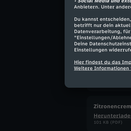
• Social Media und ext
Anbietern. Unter ander
Du kannst entscheiden,
Pasta al Lim
betrifft nur dein aktu
Datenverarbeitung, für 
Herunterlade
"Einstellungen/Ablehn
61 KB (PDF)
Deine Datenschutzeinst
Einstellungen widerruf
Hier findest du das Im
Mangold-Lin
Weitere Informationen 
Herunterlade
226 KB (PDF)
Zitronencrem
Herunterlade
101 KB (PDF)