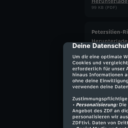
Herunterlade
99 KB (PDF)
Petersilien-R
Herunterlade
Deine Datenschut
cmp-dialog-des
204 KB (PDF)
Um dir eine optimale W
Cookies und vergleichb
erforderlich für unser
Kreative Foc
hinaus Informationen a
ohne deine Einwilligung
Herunterlade
verwenden deine Daten
102 KB (PDF)
Zustimmungspflichtige
• Personalisierung:
Die 
Angebot des ZDF an dic
Köstliche Kir
personalisieren wir au
Herunterlade
ZDFtivi. Daten von Dri
213 KB (PDF)