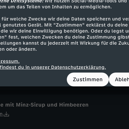
erne Drittsysteme:
Wir nutzen Social-Media-Tools und
em um das Teilen von Inhalten zu ermöglichen.
 für welche Zwecke wir deine Daten speichern und ver
one
ell genutztes Gerät. Mit "Zustimmen" erklärst du dein
die wir deine Einwilligung benötigen. Oder du legst u
n
en" fest, welchen Zwecken du deine Zustimmung gibst
ellungen kannst du jederzeit mit Wirkung für die Zuku
en oder ändern.
pressum.
sen-Curry
findest du in unserer Datenschutzerklärung.
n
Zustimmen
Able
e mit Minz-Sirup und Himbeeren
n