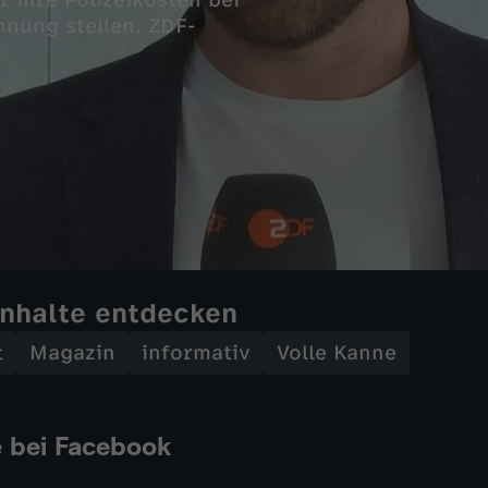
ihre Polizeikosten bei
hnung stellen. ZDF-
Inhalte entdecken
t
Magazin
informativ
Volle Kanne
e bei Facebook