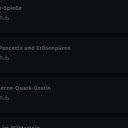
e-Spieße
n
 Pancetta und Erbsenpüree
n
eeren-Quark-Gratin
n