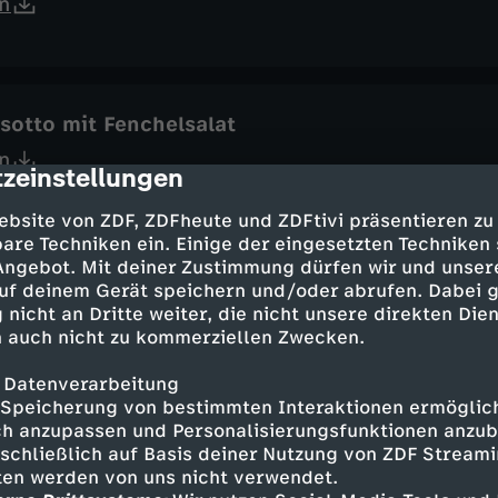
n
isotto mit Fenchelsalat
n
zeinstellungen
cription
ebsite von ZDF, ZDFheute und ZDFtivi präsentieren zu
are Techniken ein. Einige der eingesetzten Techniken
 Angebot. Mit deiner Zustimmung dürfen wir und unser
accia mit Gemüse
uf deinem Gerät speichern und/oder abrufen. Dabei 
 nicht an Dritte weiter, die nicht unsere direkten Dien
n
 auch nicht zu kommerziellen Zwecken.
 Datenverarbeitung
Speicherung von bestimmten Interaktionen ermöglicht
h anzupassen und Personalisierungsfunktionen anzub
schgerichte: Süß und herzhaft
sschließlich auf Basis deiner Nutzung von ZDF Stream
n
tten werden von uns nicht verwendet.