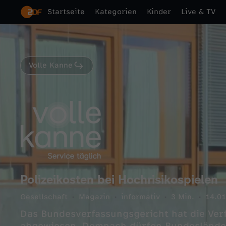
Startseite
Kategorien
Kinder
Live & TV
Volle Kanne
Polizeikosten bei Hochrisikospielen
Gesellschaft
Magazin
informativ
3 Min.
14.01
Das Bundesverfassungsgericht hat die Ve