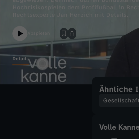
abgewiesen. Demnach dürfen Bundesländer 
Hochrisikospielen dem Profifußball in Rec
Rechtsexperte Jan Henrich mit Details.
Abspielen
Details
Ähnliche 
Gesellschaf
Volle Kann