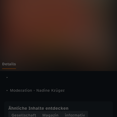
n
n
e
-
V
o
Details
l
l
Moderation - Nadine Krüger
e
Ähnliche Inhalte entdecken
K
Gesellschaft
Magazin
informativ