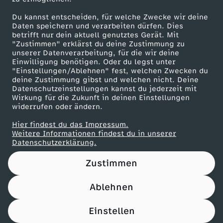
Du kannst entscheiden, für welche Zwecke wir deine
Linsen-Bowl mit gebackener Rote Bete
Daten speichern und verarbeiten dürfen. Dies
betrifft nur dein aktuell genutztes Gerät. Mit
Herunterladen
"Zustimmen" erklärst du deine Zustimmung zu
67 KB (PDF)
unserer Datenverarbeitung, für die wir deine
Einwilligung benötigen. Oder du legst unter
"Einstellungen/Ablehnen" fest, welchen Zwecken du
Maronencremesuppe mit Thymian-Crostini
deine Zustimmung gibst und welchen nicht. Deine
Herunterladen
Datenschutzeinstellungen kannst du jederzeit mit
66 KB (PDF)
Wirkung für die Zukunft in deinen Einstellungen
widerrufen oder ändern.
Beef Tri-Tip mit Süßkartoffel-Wedges
Hier findest du das Impressum.
Weitere Informationen findest du in unserer
Herunterladen
Datenschutzerklärung.
21 KB (PDF)
Zustimmen
Panettone-Pudding mit Orangensoße
Herunterladen
Ablehnen
61 KB (PDF)
Einstellen
Pfannkuchen-Rouladen