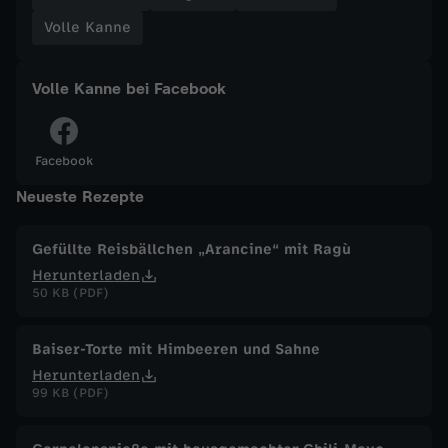
Volle Kanne
a
n
Volle Kanne bei Facebook
n
Facebook
e
Neueste Rezepte
v
Gefüllte Reisbällchen „Arancine“ mit Ragù
o
Herunterladen
50 KB (PDF)
m
Baiser-Torte mit Himbeeren und Sahne
3
Herunterladen
99 KB (PDF)
.