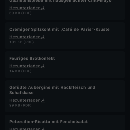
Garnelenspieße mit hausgemachter Chili-Mayo
D
Herunterladen
69 KB (PDF)
e
Cremiger Spitzkohl mit „Café de Paris"-Kruste
z
Herunterladen
101 KB (PDF)
e
Feuriges Brotkonfekt
m
Herunterladen
14 KB (PDF)
b
Gefüllte Aubergine mit Hackfleisch und
e
Schafskäse
Herunterladen
r
99 KB (PDF)
2
Petersilien-Risotto mit Fenchelsalat
Herunterladen