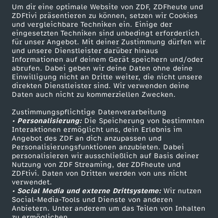
Um dir eine optimale Website von ZDF, ZDFheute und
Herunterladen
ZDFtivi präsentieren zu können, setzen wir Cookies
87 KB (PDF)
und vergleichbare Techniken ein. Einige der
eingesetzten Techniken sind unbedingt erforderlich
für unser Angebot. Mit deiner Zustimmung dürfen wir
Briouats mit Hähnchenfüllung
und unsere Dienstleister darüber hinaus
Herunterladen
Informationen auf deinem Gerät speichern und/oder
16 KB (PDF)
abrufen. Dabei geben wir deine Daten ohne deine
Einwilligung nicht an Dritte weiter, die nicht unsere
direkten Dienstleister sind. Wir verwenden deine
Daten auch nicht zu kommerziellen Zwecken.
Grünkohl-Gemüsesuppe mit Grünkohlchips
Herunterladen
Zustimmungspflichtige Datenverarbeitung
63 KB (PDF)
• Personalisierung:
Die Speicherung von bestimmten
Interaktionen ermöglicht uns, dein Erlebnis im
Angebot des ZDF an dich anzupassen und
Selbstgemachtes Knäckebrot
Personalisierungsfunktionen anzubieten. Dabei
personalisieren wir ausschließlich auf Basis deiner
Herunterladen
Nutzung von ZDF Streaming, der ZDFheute und
191 KB (PDF)
ZDFtivi. Daten von Dritten werden von uns nicht
verwendet.
• Social Media und externe Drittsysteme:
Wir nutzen
Kaffeevariationen von Alessandro Metafune
Social-Media-Tools und Dienste von anderen
Herunterladen
Anbietern. Unter anderem um das Teilen von Inhalten
99 KB (PDF)
zu ermöglichen.