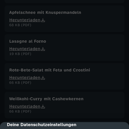
Apfelschnee mit Knuspermandeln
Herunterladen
68 KB (PDF)
Lasagne al Forno
Herunterladen
19 KB (PDF)
Rote-Bete-Salat mit Feta und Crostini
Herunterladen
66 KB (PDF)
Weißkohl-Curry mit Cashewkernen
Herunterladen
66 KB (PDF)
Deine Datenschutzeinstellungen
cmp-dialog-description
Tempura-Garnelen mit Fenchel-Salat