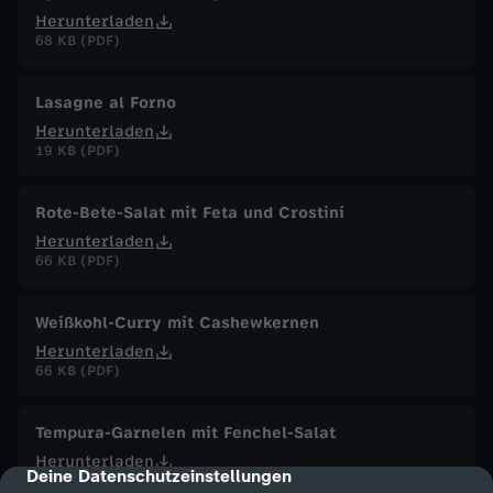
Herunterladen
68 KB (PDF)
Lasagne al Forno
Herunterladen
19 KB (PDF)
Rote-Bete-Salat mit Feta und Crostini
Herunterladen
66 KB (PDF)
Weißkohl-Curry mit Cashewkernen
Herunterladen
66 KB (PDF)
Tempura-Garnelen mit Fenchel-Salat
Herunterladen
Deine Datenschutzeinstellungen
cmp-dialog-description
87 KB (PDF)