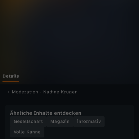
n
n
e
-
V
o
Details
l
Moderation - Nadine Krüger
l
Ähnliche Inhalte entdecken
e
Gesellschaft
Magazin
informativ
Volle Kanne
K