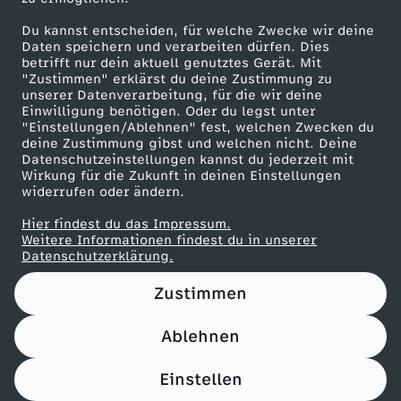
Herunterladen
Du kannst entscheiden, für welche Zwecke wir deine
67 KB (PDF)
Daten speichern und verarbeiten dürfen. Dies
betrifft nur dein aktuell genutztes Gerät. Mit
"Zustimmen" erklärst du deine Zustimmung zu
Maronencremesuppe mit Thymian-Crostini
unserer Datenverarbeitung, für die wir deine
Herunterladen
Einwilligung benötigen. Oder du legst unter
66 KB (PDF)
"Einstellungen/Ablehnen" fest, welchen Zwecken du
deine Zustimmung gibst und welchen nicht. Deine
Datenschutzeinstellungen kannst du jederzeit mit
Wirkung für die Zukunft in deinen Einstellungen
Beef Tri-Tip mit Süßkartoffel-Wedges
widerrufen oder ändern.
Herunterladen
21 KB (PDF)
Hier findest du das Impressum.
Weitere Informationen findest du in unserer
Datenschutzerklärung.
Panettone-Pudding mit Orangensoße
Herunterladen
Zustimmen
61 KB (PDF)
Ablehnen
Pfannkuchen-Rouladen
Einstellen
Herunterladen
110 KB (PDF)