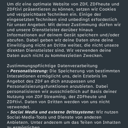
Um dir eine optimale Website von ZDF, ZDFheute und
ZDFtivi präsentieren zu können, setzen wir Cookies
Briouats mit Hähnchenfüllung
und vergleichbare Techniken ein. Einige der
eingesetzten Techniken sind unbedingt erforderlich
Herunterladen
für unser Angebot. Mit deiner Zustimmung dürfen wir
16 KB (PDF)
und unsere Dienstleister darüber hinaus
Informationen auf deinem Gerät speichern und/oder
abrufen. Dabei geben wir deine Daten ohne deine
Grünkohl-Gemüsesuppe mit Grünkohlchips
Einwilligung nicht an Dritte weiter, die nicht unsere
Herunterladen
direkten Dienstleister sind. Wir verwenden deine
63 KB (PDF)
Daten auch nicht zu kommerziellen Zwecken.
Zustimmungspflichtige Datenverarbeitung
Selbstgemachtes Knäckebrot
• Personalisierung:
Die Speicherung von bestimmten
Interaktionen ermöglicht uns, dein Erlebnis im
Herunterladen
Angebot des ZDF an dich anzupassen und
191 KB (PDF)
Personalisierungsfunktionen anzubieten. Dabei
personalisieren wir ausschließlich auf Basis deiner
Nutzung von ZDF Streaming, der ZDFheute und
Kaffeevariationen von Alessandro Metafune
ZDFtivi. Daten von Dritten werden von uns nicht
Herunterladen
verwendet.
99 KB (PDF)
• Social Media und externe Drittsysteme:
Wir nutzen
Social-Media-Tools und Dienste von anderen
Anbietern. Unter anderem um das Teilen von Inhalten
Linsen-Bowl mit gebackener Rote Bete
zu ermöglichen.