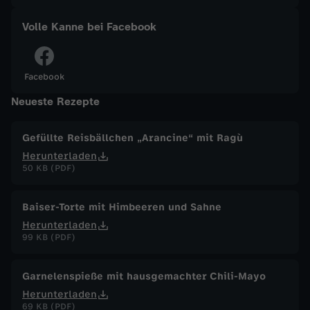
a
Volle Kanne bei Facebook
n
Facebook
n
Neueste Rezepte
e
Gefüllte Reisbällchen „Arancine“ mit Ragù
Herunterladen
v
50 KB (PDF)
o
Baiser-Torte mit Himbeeren und Sahne
m
Herunterladen
99 KB (PDF)
2
Garnelenspieße mit hausgemachter Chili-Mayo
7
Herunterladen
69 KB (PDF)