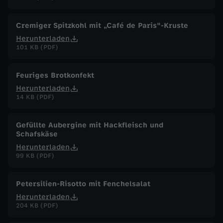
.
Cremiger Spitzkohl mit „Café de Paris"-Kruste
M
Herunterladen
101 KB (PDF)
a
Feuriges Brotkonfekt
i
Herunterladen
14 KB (PDF)
2
Gefüllte Aubergine mit Hackfleisch und
0
Schafskäse
Herunterladen
2
99 KB (PDF)
6
Petersilien-Risotto mit Fenchelsalat
Herunterladen
204 KB (PDF)