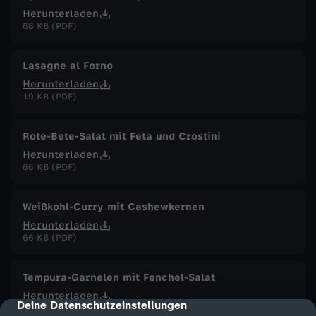
Herunterladen
68 KB (PDF)
Lasagne al Forno
Herunterladen
19 KB (PDF)
Rote-Bete-Salat mit Feta und Crostini
Herunterladen
66 KB (PDF)
Weißkohl-Curry mit Cashewkernen
Herunterladen
66 KB (PDF)
Tempura-Garnelen mit Fenchel-Salat
Herunterladen
Deine Datenschutzeinstellungen
cmp-dialog-description
87 KB (PDF)