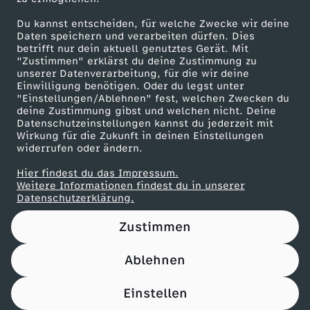
Herunterladen
Du kannst entscheiden, für welche Zwecke wir deine
67 KB (PDF)
Daten speichern und verarbeiten dürfen. Dies
betrifft nur dein aktuell genutztes Gerät. Mit
"Zustimmen" erklärst du deine Zustimmung zu
Maronencremesuppe mit Thymian-Crostini
unserer Datenverarbeitung, für die wir deine
Herunterladen
Einwilligung benötigen. Oder du legst unter
66 KB (PDF)
"Einstellungen/Ablehnen" fest, welchen Zwecken du
deine Zustimmung gibst und welchen nicht. Deine
Datenschutzeinstellungen kannst du jederzeit mit
Wirkung für die Zukunft in deinen Einstellungen
Beef Tri-Tip mit Süßkartoffel-Wedges
widerrufen oder ändern.
Herunterladen
21 KB (PDF)
Hier findest du das Impressum.
Weitere Informationen findest du in unserer
Datenschutzerklärung.
Panettone-Pudding mit Orangensoße
Herunterladen
Zustimmen
61 KB (PDF)
Ablehnen
Pfannkuchen-Rouladen
Einstellen
Herunterladen
110 KB (PDF)