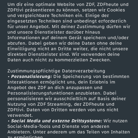
Um dir eine optimale Website von ZDF, ZDFheute und
ZDFtivi präsentieren zu können, setzen wir Cookies
Briouats mit Hähnchenfüllung
und vergleichbare Techniken ein. Einige der
eingesetzten Techniken sind unbedingt erforderlich
Herunterladen
für unser Angebot. Mit deiner Zustimmung dürfen wir
16 KB (PDF)
und unsere Dienstleister darüber hinaus
Informationen auf deinem Gerät speichern und/oder
abrufen. Dabei geben wir deine Daten ohne deine
Grünkohl-Gemüsesuppe mit Grünkohlchips
Einwilligung nicht an Dritte weiter, die nicht unsere
Herunterladen
direkten Dienstleister sind. Wir verwenden deine
63 KB (PDF)
Daten auch nicht zu kommerziellen Zwecken.
Zustimmungspflichtige Datenverarbeitung
Selbstgemachtes Knäckebrot
• Personalisierung:
Die Speicherung von bestimmten
Interaktionen ermöglicht uns, dein Erlebnis im
Herunterladen
Angebot des ZDF an dich anzupassen und
191 KB (PDF)
Personalisierungsfunktionen anzubieten. Dabei
personalisieren wir ausschließlich auf Basis deiner
Nutzung von ZDF Streaming, der ZDFheute und
Kaffeevariationen von Alessandro Metafune
ZDFtivi. Daten von Dritten werden von uns nicht
Herunterladen
verwendet.
99 KB (PDF)
• Social Media und externe Drittsysteme:
Wir nutzen
Social-Media-Tools und Dienste von anderen
Anbietern. Unter anderem um das Teilen von Inhalten
Linsen-Bowl mit gebackener Rote Bete
zu ermöglichen.