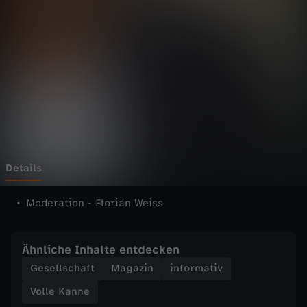
n
n
e
-
V
o
Details
l
Moderation - Florian Weiss
l
Ähnliche Inhalte entdecken
e
Gesellschaft
Magazin
informativ
Volle Kanne
K