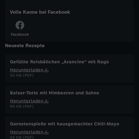
a
Volle Kanne bei Facebook
n
Facebook
n
Neueste Rezepte
e
Gefüllte Reisbällchen „Arancine“ mit Ragù
Herunterladen
1
50 KB (PDF)
5
Baiser-Torte mit Himbeeren und Sahne
.
Herunterladen
99 KB (PDF)
O
Garnelenspieße mit hausgemachter Chili-Mayo
k
Herunterladen
69 KB (PDF)