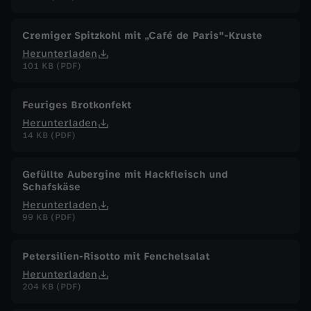
t
Cremiger Spitzkohl mit „Café de Paris"-Kruste
o
Herunterladen
101 KB (PDF)
b
Feuriges Brotkonfekt
e
Herunterladen
14 KB (PDF)
r
Gefüllte Aubergine mit Hackfleisch und
2
Schafskäse
Herunterladen
0
99 KB (PDF)
2
Petersilien-Risotto mit Fenchelsalat
Herunterladen
5
204 KB (PDF)