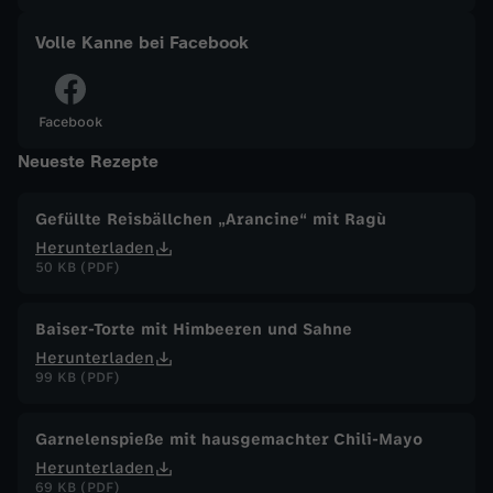
a
Volle Kanne bei Facebook
n
Facebook
n
Neueste Rezepte
e
Gefüllte Reisbällchen „Arancine“ mit Ragù
Herunterladen
v
50 KB (PDF)
o
Baiser-Torte mit Himbeeren und Sahne
m
Herunterladen
99 KB (PDF)
1
Garnelenspieße mit hausgemachter Chili-Mayo
4
Herunterladen
69 KB (PDF)