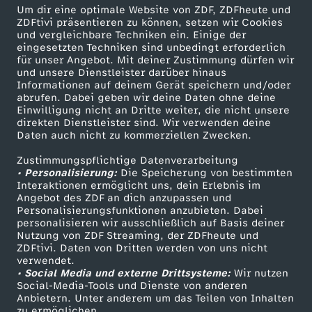
Um dir eine optimale Website von ZDF, ZDFheute und
ZDFtivi präsentieren zu können, setzen wir Cookies
Briouats mit Hähnchenfüllung
und vergleichbare Techniken ein. Einige der
eingesetzten Techniken sind unbedingt erforderlich
Herunterladen
für unser Angebot. Mit deiner Zustimmung dürfen wir
16 KB (PDF)
und unsere Dienstleister darüber hinaus
Informationen auf deinem Gerät speichern und/oder
abrufen. Dabei geben wir deine Daten ohne deine
Grünkohl-Gemüsesuppe mit Grünkohlchips
Einwilligung nicht an Dritte weiter, die nicht unsere
Herunterladen
direkten Dienstleister sind. Wir verwenden deine
63 KB (PDF)
Daten auch nicht zu kommerziellen Zwecken.
Zustimmungspflichtige Datenverarbeitung
Selbstgemachtes Knäckebrot
• Personalisierung:
Die Speicherung von bestimmten
Interaktionen ermöglicht uns, dein Erlebnis im
Herunterladen
Angebot des ZDF an dich anzupassen und
191 KB (PDF)
Personalisierungsfunktionen anzubieten. Dabei
personalisieren wir ausschließlich auf Basis deiner
Nutzung von ZDF Streaming, der ZDFheute und
Kaffeevariationen von Alessandro Metafune
ZDFtivi. Daten von Dritten werden von uns nicht
Herunterladen
verwendet.
99 KB (PDF)
• Social Media und externe Drittsysteme:
Wir nutzen
Social-Media-Tools und Dienste von anderen
Anbietern. Unter anderem um das Teilen von Inhalten
Linsen-Bowl mit gebackener Rote Bete
zu ermöglichen.