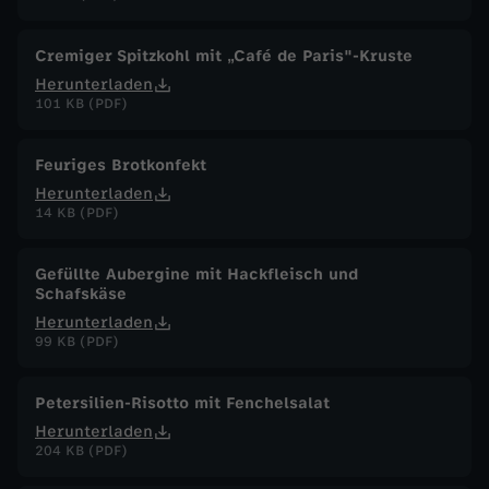
.
Cremiger Spitzkohl mit „Café de Paris"-Kruste
N
Herunterladen
101 KB (PDF)
o
Feuriges Brotkonfekt
v
Herunterladen
14 KB (PDF)
e
Gefüllte Aubergine mit Hackfleisch und
m
Schafskäse
Herunterladen
b
99 KB (PDF)
e
Petersilien-Risotto mit Fenchelsalat
Herunterladen
r
204 KB (PDF)