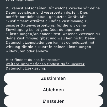
Herunterladen
Du kannst entscheiden, für welche Zwecke wir deine
67 KB (PDF)
Daten speichern und verarbeiten dürfen. Dies
betrifft nur dein aktuell genutztes Gerät. Mit
"Zustimmen" erklärst du deine Zustimmung zu
Maronencremesuppe mit Thymian-Crostini
unserer Datenverarbeitung, für die wir deine
Herunterladen
Einwilligung benötigen. Oder du legst unter
66 KB (PDF)
"Einstellungen/Ablehnen" fest, welchen Zwecken du
deine Zustimmung gibst und welchen nicht. Deine
Datenschutzeinstellungen kannst du jederzeit mit
Wirkung für die Zukunft in deinen Einstellungen
Beef Tri-Tip mit Süßkartoffel-Wedges
widerrufen oder ändern.
Herunterladen
21 KB (PDF)
Hier findest du das Impressum.
Weitere Informationen findest du in unserer
Datenschutzerklärung.
Panettone-Pudding mit Orangensoße
Herunterladen
Zustimmen
61 KB (PDF)
Ablehnen
Pfannkuchen-Rouladen
Einstellen
Herunterladen
110 KB (PDF)