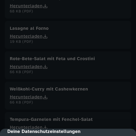
Herunterladen
68 KB (PDF)
Lasagne al Forno
Herunterladen
19 KB (PDF)
Rote-Bete-Salat mit Feta und Crostini
Herunterladen
66 KB (PDF)
Weißkohl-Curry mit Cashewkernen
Herunterladen
66 KB (PDF)
Tempura-Garnelen mit Fenchel-Salat
Herunterladen
Deine Datenschutzeinstellungen
cmp-dialog-description
87 KB (PDF)