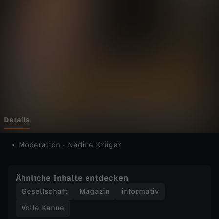
n
n
e
-
V
o
Details
l
Moderation - Nadine Krüger
l
Ähnliche Inhalte entdecken
e
Gesellschaft
Magazin
informativ
Volle Kanne
K