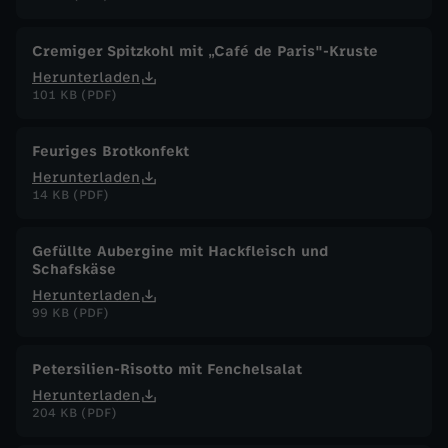
J
Cremiger Spitzkohl mit „Café de Paris"-Kruste
u
Herunterladen
101 KB (PDF)
l
Feuriges Brotkonfekt
i
Herunterladen
14 KB (PDF)
2
Gefüllte Aubergine mit Hackfleisch und
0
Schafskäse
Herunterladen
2
99 KB (PDF)
5
Petersilien-Risotto mit Fenchelsalat
Herunterladen
204 KB (PDF)