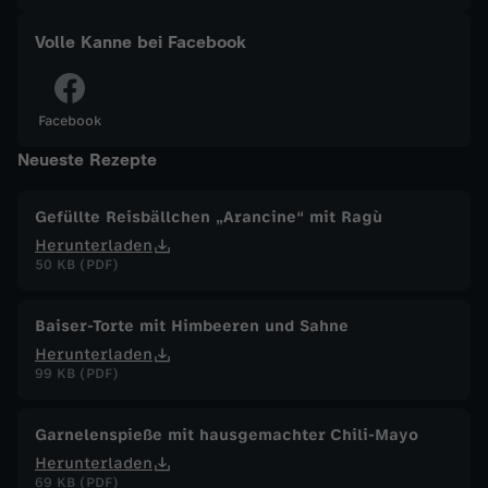
a
Volle Kanne bei Facebook
n
Facebook
n
Neueste Rezepte
e
Gefüllte Reisbällchen „Arancine“ mit Ragù
Herunterladen
v
50 KB (PDF)
o
Baiser-Torte mit Himbeeren und Sahne
m
Herunterladen
99 KB (PDF)
2
Garnelenspieße mit hausgemachter Chili-Mayo
.
Herunterladen
69 KB (PDF)