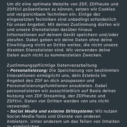
Um dir eine optimale Website von ZDF, ZDFheute und
ZDFtivi präsentieren zu können, setzen wir Cookies
Briouats mit Hähnchenfüllung
und vergleichbare Techniken ein. Einige der
eingesetzten Techniken sind unbedingt erforderlich
Herunterladen
für unser Angebot. Mit deiner Zustimmung dürfen wir
16 KB (PDF)
und unsere Dienstleister darüber hinaus
Informationen auf deinem Gerät speichern und/oder
abrufen. Dabei geben wir deine Daten ohne deine
Grünkohl-Gemüsesuppe mit Grünkohlchips
Einwilligung nicht an Dritte weiter, die nicht unsere
Herunterladen
direkten Dienstleister sind. Wir verwenden deine
63 KB (PDF)
Daten auch nicht zu kommerziellen Zwecken.
Zustimmungspflichtige Datenverarbeitung
Selbstgemachtes Knäckebrot
• Personalisierung:
Die Speicherung von bestimmten
Interaktionen ermöglicht uns, dein Erlebnis im
Herunterladen
Angebot des ZDF an dich anzupassen und
191 KB (PDF)
Personalisierungsfunktionen anzubieten. Dabei
personalisieren wir ausschließlich auf Basis deiner
Nutzung von ZDF Streaming, der ZDFheute und
Kaffeevariationen von Alessandro Metafune
ZDFtivi. Daten von Dritten werden von uns nicht
Herunterladen
verwendet.
99 KB (PDF)
• Social Media und externe Drittsysteme:
Wir nutzen
Social-Media-Tools und Dienste von anderen
Anbietern. Unter anderem um das Teilen von Inhalten
Linsen-Bowl mit gebackener Rote Bete
zu ermöglichen.