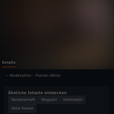
n
n
e
-
V
o
Details
l
Moderation - Florian Weiss
l
Ähnliche Inhalte entdecken
e
Gesellschaft
Magazin
informativ
Volle Kanne
K