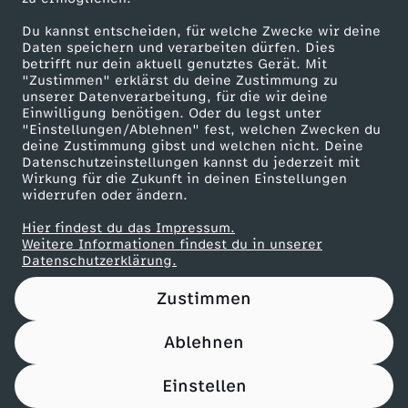
Herunterladen
Du kannst entscheiden, für welche Zwecke wir deine
67 KB (PDF)
Daten speichern und verarbeiten dürfen. Dies
betrifft nur dein aktuell genutztes Gerät. Mit
"Zustimmen" erklärst du deine Zustimmung zu
Maronencremesuppe mit Thymian-Crostini
unserer Datenverarbeitung, für die wir deine
Herunterladen
Einwilligung benötigen. Oder du legst unter
66 KB (PDF)
"Einstellungen/Ablehnen" fest, welchen Zwecken du
deine Zustimmung gibst und welchen nicht. Deine
Datenschutzeinstellungen kannst du jederzeit mit
Wirkung für die Zukunft in deinen Einstellungen
Beef Tri-Tip mit Süßkartoffel-Wedges
widerrufen oder ändern.
Herunterladen
21 KB (PDF)
Hier findest du das Impressum.
Weitere Informationen findest du in unserer
Datenschutzerklärung.
Panettone-Pudding mit Orangensoße
Herunterladen
Zustimmen
61 KB (PDF)
Ablehnen
Pfannkuchen-Rouladen
Einstellen
Herunterladen
110 KB (PDF)