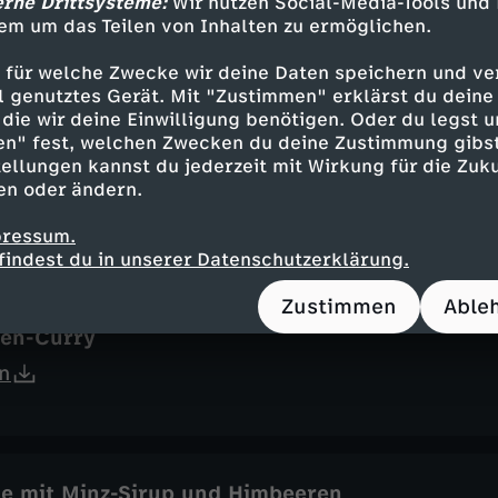
erne Drittsysteme:
Wir nutzen Social-Media-Tools und
schgerichte: Süß und herzhaft
em um das Teilen von Inhalten zu ermöglichen.
n
 für welche Zwecke wir deine Daten speichern und ver
ell genutztes Gerät. Mit "Zustimmen" erklärst du dein
die wir deine Einwilligung benötigen. Oder du legst u
en" fest, welchen Zwecken du deine Zustimmung gibst
ellungen kannst du jederzeit mit Wirkung für die Zuku
one
en oder ändern.
n
pressum.
findest du in unserer Datenschutzerklärung.
Zustimmen
Able
sen-Curry
n
e mit Minz-Sirup und Himbeeren