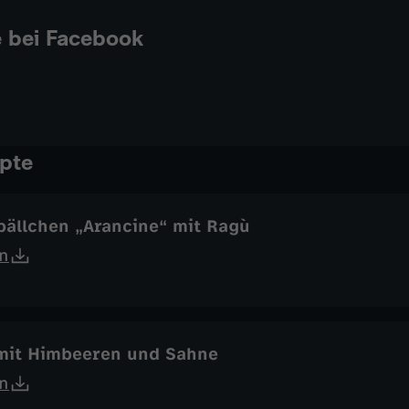
e bei Facebook
pte
bällchen „Arancine“ mit Ragù
n
 mit Himbeeren und Sahne
n