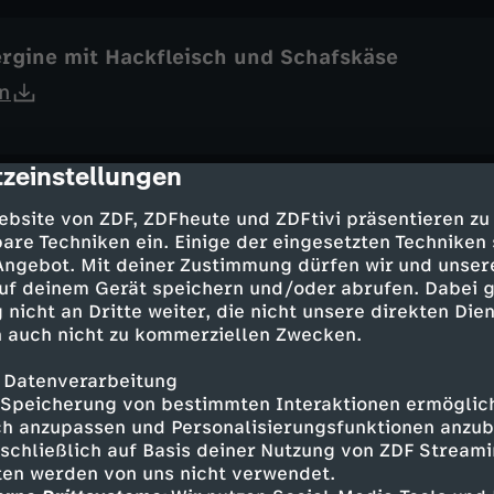
ergine mit Hackfleisch und Schafskäse
n
zeinstellungen
cription
isotto mit Fenchelsalat
ebsite von ZDF, ZDFheute und ZDFtivi präsentieren zu
are Techniken ein. Einige der eingesetzten Techniken
n
 Angebot. Mit deiner Zustimmung dürfen wir und unser
uf deinem Gerät speichern und/oder abrufen. Dabei 
 nicht an Dritte weiter, die nicht unsere direkten Dien
 auch nicht zu kommerziellen Zwecken.
accia mit Gemüse
 Datenverarbeitung
n
Speicherung von bestimmten Interaktionen ermöglicht
h anzupassen und Personalisierungsfunktionen anzub
sschließlich auf Basis deiner Nutzung von ZDF Stream
tten werden von uns nicht verwendet.