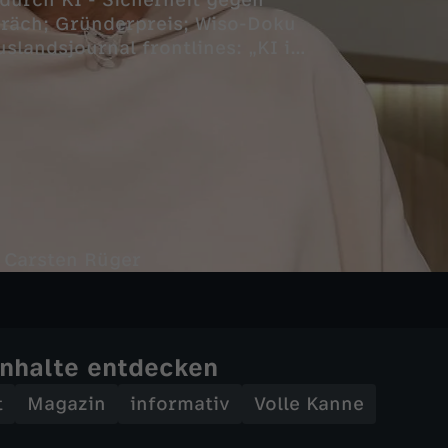
urch KI - Sicherheit gegen
präch; Gründerpreis; Wiso-Doku
landsjournal frontlines: „KI im
r Husumer Schlossluke; Birnen,
 Kotaska; Wie gefährlich ist
"einen Vogel haben"? - Dana
 Carsten Rüger
Inhalte entdecken
t
Magazin
informativ
Volle Kanne