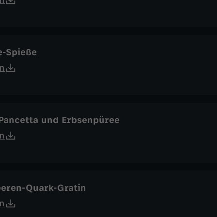
n
e-Spieße
n
 Pancetta und Erbsenpüree
n
eeren-Quark-Gratin
n