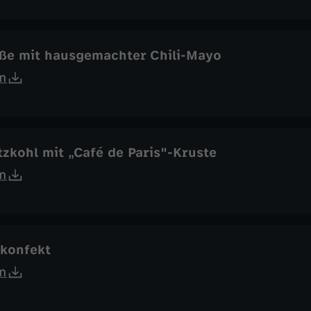
ße mit hausgemachter Chili-Mayo
n
zkohl mit „Café de Paris"-Kruste
n
tkonfekt
n