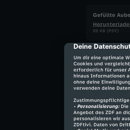
Gefüllte Aub
Herunterlade
99 KB (PDF)
Deine Datenschut
cmp-dialog-des
Petersilien-R
Um dir eine optimale W
Cookies und vergleichb
Herunterlade
erforderlich für unser
204 KB (PDF)
hinaus Informationen a
ohne deine Einwilligung
verwenden deine Daten
Kreative Foc
Zustimmungspflichtige
Herunterlade
• Personalisierung:
Die 
Angebot des ZDF an dic
102 KB (PDF)
personalisieren wir au
ZDFtivi. Daten von Dri