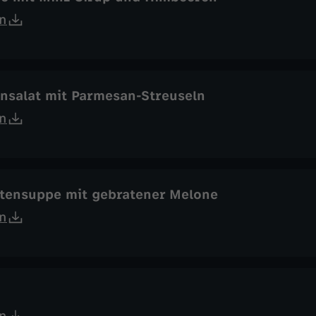
n
nsalat mit Parmesan-Streuseln
n
tensuppe mit gebratener Melone
n