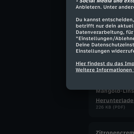
• Social Media und ext
Köstliche Kir
Anbietern. Unter ander
Herunterlade
Du kannst entscheiden,
213 KB (PDF)
betrifft nur dein aktu
Datenverarbeitung, für 
"Einstellungen/Ablehn
Deine Datenschutzeinst
Pasta al Lim
Einstellungen widerruf
Herunterlade
Hier findest du das Im
61 KB (PDF)
Weitere Informationen 
Mangold-Lin
Herunterlade
226 KB (PDF)
Zitronencrem