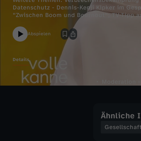
Weitere Themen: Verbrechensbekämpfung d
Datenschutz - Dennis-Kenji Kipker im Ges
"Zwischen Boom und Bournout"; TV-Tipp aus
Krieg“; Kaffee, Klatsch und Tratsch an de
Bohnen, Speck - kreative Rezepte mit Mario
Abspielen
Tuberkulose?; Woher kommt der Ausdruck 
Hoffmann klärt auf.
Details
Moderation -
Ähnliche 
Gesellschaf