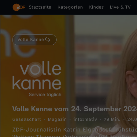
Startseite
Kategorien
Kinder
Live & TV
Volle Kanne
Volle Kanne vom 24. September 202
Gesellschaft
Magazin
informativ
79 Min.
24.
ZDF-Journalistin Katrin Eigendorf frühstü