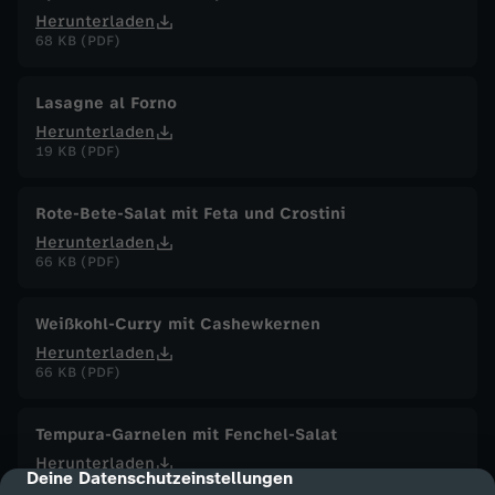
Herunterladen
68 KB (PDF)
Lasagne al Forno
Herunterladen
19 KB (PDF)
Rote-Bete-Salat mit Feta und Crostini
Herunterladen
66 KB (PDF)
Weißkohl-Curry mit Cashewkernen
Herunterladen
66 KB (PDF)
Tempura-Garnelen mit Fenchel-Salat
Herunterladen
Deine Datenschutzeinstellungen
cmp-dialog-description
87 KB (PDF)