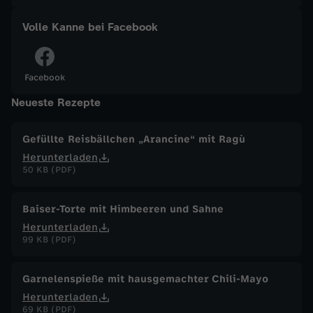
a
Volle Kanne bei Facebook
n
Facebook
n
Neueste Rezepte
e
Gefüllte Reisbällchen „Arancine“ mit Ragù
Herunterladen
v
50 KB (PDF)
o
Baiser-Torte mit Himbeeren und Sahne
m
Herunterladen
99 KB (PDF)
2
Garnelenspieße mit hausgemachter Chili-Mayo
4
Herunterladen
69 KB (PDF)