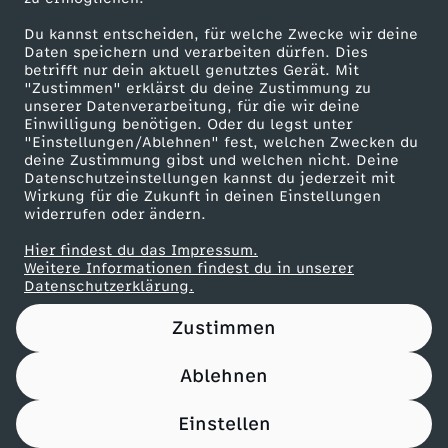
Herunterladen
Du kannst entscheiden, für welche Zwecke wir deine
67 KB (PDF)
Daten speichern und verarbeiten dürfen. Dies
betrifft nur dein aktuell genutztes Gerät. Mit
"Zustimmen" erklärst du deine Zustimmung zu
Maronencremesuppe mit Thymian-Crostini
unserer Datenverarbeitung, für die wir deine
Herunterladen
Einwilligung benötigen. Oder du legst unter
66 KB (PDF)
"Einstellungen/Ablehnen" fest, welchen Zwecken du
deine Zustimmung gibst und welchen nicht. Deine
Datenschutzeinstellungen kannst du jederzeit mit
Wirkung für die Zukunft in deinen Einstellungen
Beef Tri-Tip mit Süßkartoffel-Wedges
widerrufen oder ändern.
Herunterladen
21 KB (PDF)
Hier findest du das Impressum.
Weitere Informationen findest du in unserer
Datenschutzerklärung.
Panettone-Pudding mit Orangensoße
Herunterladen
Zustimmen
61 KB (PDF)
Ablehnen
Pfannkuchen-Rouladen
Einstellen
Herunterladen
110 KB (PDF)