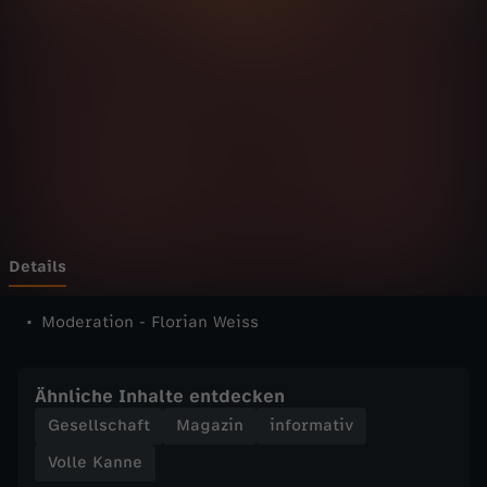
n
n
e
-
V
o
Details
l
Moderation - Florian Weiss
l
Ähnliche Inhalte entdecken
e
Gesellschaft
Magazin
informativ
Volle Kanne
K