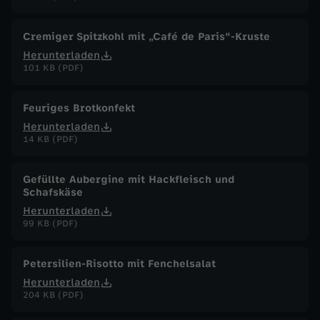
.
Cremiger Spitzkohl mit „Café de Paris"-Kruste
S
Herunterladen
101 KB (PDF)
e
Feuriges Brotkonfekt
p
Herunterladen
14 KB (PDF)
t
Gefüllte Aubergine mit Hackfleisch und
e
Schafskäse
Herunterladen
m
99 KB (PDF)
b
Petersilien-Risotto mit Fenchelsalat
Herunterladen
e
204 KB (PDF)