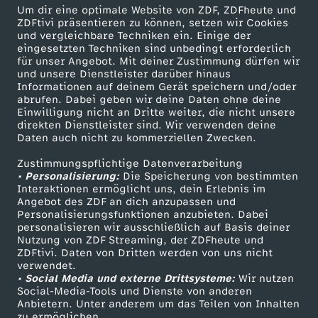
Um dir eine optimale Website von ZDF, ZDFheute und
ZDFtivi präsentieren zu können, setzen wir Cookies
Briouats mit Hähnchenfüllung
und vergleichbare Techniken ein. Einige der
eingesetzten Techniken sind unbedingt erforderlich
Herunterladen
für unser Angebot. Mit deiner Zustimmung dürfen wir
16 KB (PDF)
und unsere Dienstleister darüber hinaus
Informationen auf deinem Gerät speichern und/oder
abrufen. Dabei geben wir deine Daten ohne deine
Grünkohl-Gemüsesuppe mit Grünkohlchips
Einwilligung nicht an Dritte weiter, die nicht unsere
Herunterladen
direkten Dienstleister sind. Wir verwenden deine
63 KB (PDF)
Daten auch nicht zu kommerziellen Zwecken.
Zustimmungspflichtige Datenverarbeitung
Selbstgemachtes Knäckebrot
• Personalisierung:
Die Speicherung von bestimmten
Interaktionen ermöglicht uns, dein Erlebnis im
Herunterladen
Angebot des ZDF an dich anzupassen und
191 KB (PDF)
Personalisierungsfunktionen anzubieten. Dabei
personalisieren wir ausschließlich auf Basis deiner
Nutzung von ZDF Streaming, der ZDFheute und
Kaffeevariationen von Alessandro Metafune
ZDFtivi. Daten von Dritten werden von uns nicht
Herunterladen
verwendet.
99 KB (PDF)
• Social Media und externe Drittsysteme:
Wir nutzen
Social-Media-Tools und Dienste von anderen
Anbietern. Unter anderem um das Teilen von Inhalten
Linsen-Bowl mit gebackener Rote Bete
zu ermöglichen.