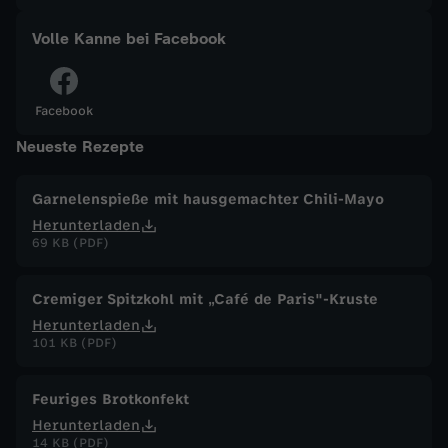
a
Volle Kanne bei Facebook
n
Facebook
n
Neueste Rezepte
e
Garnelenspieße mit hausgemachter Chili-Mayo
Herunterladen
v
69 KB (PDF)
o
Cremiger Spitzkohl mit „Café de Paris"-Kruste
m
Herunterladen
101 KB (PDF)
4
Feuriges Brotkonfekt
.
Herunterladen
14 KB (PDF)