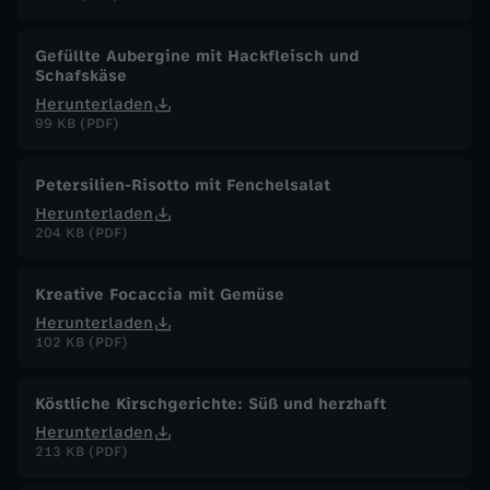
F
Gefüllte Aubergine mit Hackfleisch und
e
Schafskäse
Herunterladen
b
99 KB (PDF)
r
Petersilien-Risotto mit Fenchelsalat
Herunterladen
u
204 KB (PDF)
a
Kreative Focaccia mit Gemüse
Herunterladen
r
102 KB (PDF)
2
Köstliche Kirschgerichte: Süß und herzhaft
Herunterladen
0
213 KB (PDF)