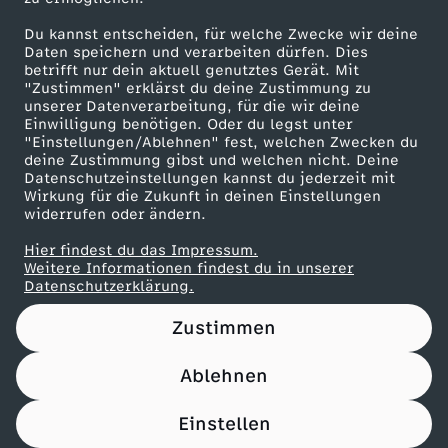
Herunterladen
Du kannst entscheiden, für welche Zwecke wir deine
21 KB (PDF)
Daten speichern und verarbeiten dürfen. Dies
betrifft nur dein aktuell genutztes Gerät. Mit
"Zustimmen" erklärst du deine Zustimmung zu
Panettone-Pudding mit Orangensoße
unserer Datenverarbeitung, für die wir deine
Herunterladen
Einwilligung benötigen. Oder du legst unter
61 KB (PDF)
"Einstellungen/Ablehnen" fest, welchen Zwecken du
deine Zustimmung gibst und welchen nicht. Deine
Datenschutzeinstellungen kannst du jederzeit mit
Wirkung für die Zukunft in deinen Einstellungen
Pfannkuchen-Rouladen
widerrufen oder ändern.
Herunterladen
110 KB (PDF)
Hier findest du das Impressum.
Weitere Informationen findest du in unserer
Datenschutzerklärung.
Zustimmen
Ablehnen
Einstellen