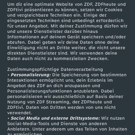
Um dir eine optimale Website von ZDF, ZDFheute und
ZDFtivi präsentieren zu können, setzen wir Cookies
Selbstgemachtes Knäckebrot
und vergleichbare Techniken ein. Einige der
eingesetzten Techniken sind unbedingt erforderlich
Herunterladen
für unser Angebot. Mit deiner Zustimmung dürfen wir
191 KB (PDF)
und unsere Dienstleister darüber hinaus
Informationen auf deinem Gerät speichern und/oder
abrufen. Dabei geben wir deine Daten ohne deine
Kaffeevariationen von Alessandro Metafune
Einwilligung nicht an Dritte weiter, die nicht unsere
Herunterladen
direkten Dienstleister sind. Wir verwenden deine
99 KB (PDF)
Daten auch nicht zu kommerziellen Zwecken.
Zustimmungspflichtige Datenverarbeitung
Linsen-Bowl mit gebackener Rote Bete
• Personalisierung:
Die Speicherung von bestimmten
Interaktionen ermöglicht uns, dein Erlebnis im
Herunterladen
Angebot des ZDF an dich anzupassen und
67 KB (PDF)
Personalisierungsfunktionen anzubieten. Dabei
personalisieren wir ausschließlich auf Basis deiner
Nutzung von ZDF Streaming, der ZDFheute und
Maronencremesuppe mit Thymian-Crostini
ZDFtivi. Daten von Dritten werden von uns nicht
Herunterladen
verwendet.
66 KB (PDF)
• Social Media und externe Drittsysteme:
Wir nutzen
Social-Media-Tools und Dienste von anderen
Anbietern. Unter anderem um das Teilen von Inhalten
Beef Tri-Tip mit Süßkartoffel-Wedges
zu ermöglichen.