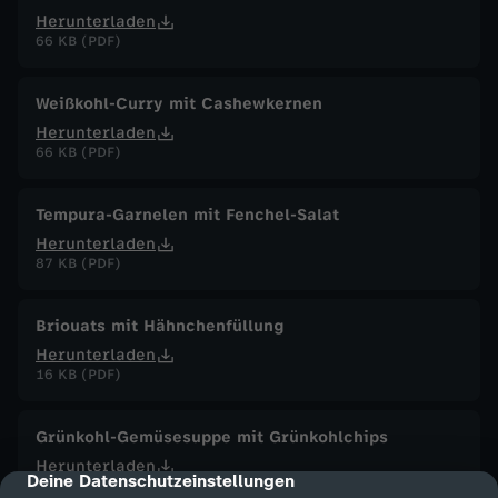
Herunterladen
66 KB (PDF)
Weißkohl-Curry mit Cashewkernen
Herunterladen
66 KB (PDF)
Tempura-Garnelen mit Fenchel-Salat
Herunterladen
87 KB (PDF)
Briouats mit Hähnchenfüllung
Herunterladen
16 KB (PDF)
Grünkohl-Gemüsesuppe mit Grünkohlchips
Herunterladen
Deine Datenschutzeinstellungen
cmp-dialog-description
63 KB (PDF)