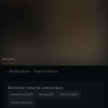
n
n
e
-
V
o
Details
l
Moderation - Florian Weiss
l
Ähnliche Inhalte entdecken
e
Gesellschaft
Magazin
informativ
Volle Kanne
K