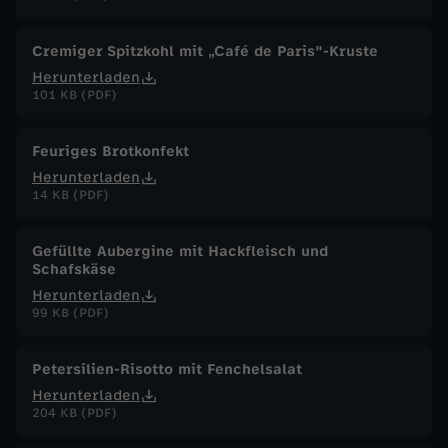
N
Cremiger Spitzkohl mit „Café de Paris"-Kruste
o
Herunterladen
101 KB (PDF)
v
Feuriges Brotkonfekt
e
Herunterladen
14 KB (PDF)
m
Gefüllte Aubergine mit Hackfleisch und
b
Schafskäse
Herunterladen
e
99 KB (PDF)
r
Petersilien-Risotto mit Fenchelsalat
Herunterladen
2
204 KB (PDF)