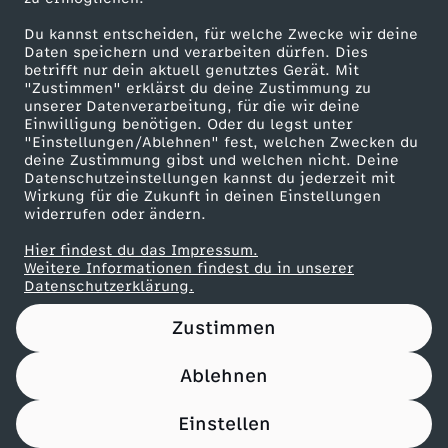
Herunterladen
Du kannst entscheiden, für welche Zwecke wir deine
67 KB (PDF)
Daten speichern und verarbeiten dürfen. Dies
betrifft nur dein aktuell genutztes Gerät. Mit
"Zustimmen" erklärst du deine Zustimmung zu
Maronencremesuppe mit Thymian-Crostini
unserer Datenverarbeitung, für die wir deine
Herunterladen
Einwilligung benötigen. Oder du legst unter
66 KB (PDF)
"Einstellungen/Ablehnen" fest, welchen Zwecken du
deine Zustimmung gibst und welchen nicht. Deine
Datenschutzeinstellungen kannst du jederzeit mit
Wirkung für die Zukunft in deinen Einstellungen
Beef Tri-Tip mit Süßkartoffel-Wedges
widerrufen oder ändern.
Herunterladen
21 KB (PDF)
Hier findest du das Impressum.
Weitere Informationen findest du in unserer
Datenschutzerklärung.
Panettone-Pudding mit Orangensoße
Herunterladen
Zustimmen
61 KB (PDF)
Ablehnen
Pfannkuchen-Rouladen
Einstellen
Herunterladen
110 KB (PDF)