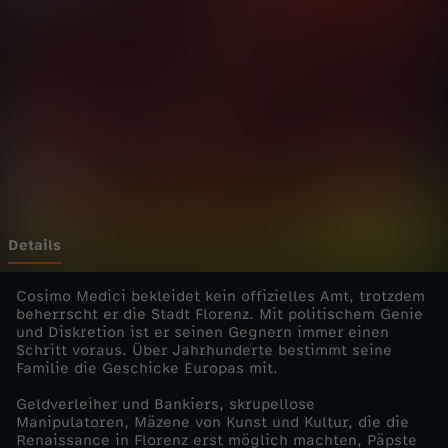
t
d
e
r
S
u
Details
p
Cosimo Medici bekleidet kein offizielles Amt, trotzdem
beherrscht er die Stadt Florenz. Mit politischem Genie
und Diskretion ist er seinen Gegnern immer einen
e
Schritt voraus. Über Jahrhunderte bestimmt seine
Familie die Geschicke Europas mit.
r
Geldverleiher und Bankiers, skrupellose
Manipulatoren, Mäzene von Kunst und Kultur, die die
r
Renaissance in Florenz erst möglich machten, Päpste