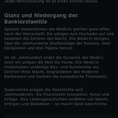
Jeder Verschwörung ist er einen Schritt voraus.
e
Glanz und Niedergang der
M
Bankiersfamilie
Spätere Generationen der Medicis greifen ganz offen
e
nach der Herrschaft: Sie steigen zum Hochadel auf und
besetzen die Zentren der Macht. Die Medicis bringen
d
über die Jahrhunderte Großherzöge der Toskana, zwei
Königinnen und drei Päpste hervor.
i
Im 18. Jahrhundert endet die Dynastie der Medici,
doch sie prägen die Welt bis heute: Die Medicis
hinterlassen unzählige Bau- und Kunstwerke als
c
Zeichen ihrer Macht, begründeten das moderne
Bankwesen und formten die europäische Finanzwelt.
i
Superreiche prägen die Geschichte seit
Jahrhunderten. Sie finanzieren Innovation, Kunst und
Kriege. Ihre Lebensgeschichten erzählen von Macht,
Intrigen und Skandalen – so macht Geld Geschichte.