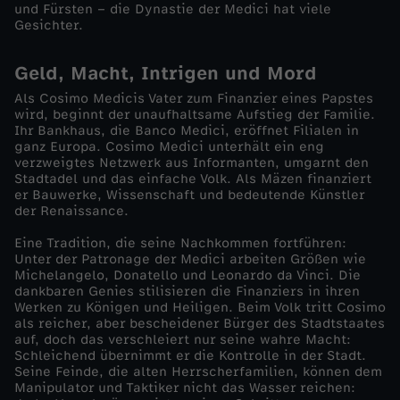
und Fürsten – die Dynastie der Medici hat viele
Gesichter.
e
Geld, Macht, Intrigen und Mord
i
Als Cosimo Medicis Vater zum Finanzier eines Papstes
wird, beginnt der unaufhaltsame Aufstieg der Familie.
c
Ihr Bankhaus, die Banco Medici, eröffnet Filialen in
ganz Europa. Cosimo Medici unterhält ein eng
h
verzweigtes Netzwerk aus Informanten, umgarnt den
Stadtadel und das einfache Volk. Als Mäzen finanziert
er Bauwerke, Wissenschaft und bedeutende Künstler
e
der Renaissance.
Eine Tradition, die seine Nachkommen fortführen:
n
Unter der Patronage der Medici arbeiten Größen wie
Michelangelo, Donatello und Leonardo da Vinci. Die
-
dankbaren Genies stilisieren die Finanziers in ihren
Werken zu Königen und Heiligen. Beim Volk tritt Cosimo
als reicher, aber bescheidener Bürger des Stadtstaates
D
auf, doch das verschleiert nur seine wahre Macht:
Schleichend übernimmt er die Kontrolle in der Stadt.
Seine Feinde, die alten Herrscherfamilien, können dem
i
Manipulator und Taktiker nicht das Wasser reichen: