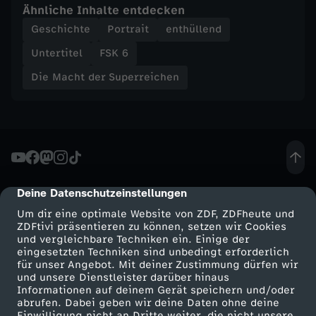
Ähnliche Inhalte entdecken
Geschichte
Portrait
enthüllend
Untertitel
FSK 6
Die Macht der Superreichen
Deine Datenschutzeinstellungen
cmp-dialog-description
Um dir eine optimale Website von ZDF, ZDFheute und
ZDFtivi präsentieren zu können, setzen wir Cookies
und vergleichbare Techniken ein. Einige der
eingesetzten Techniken sind unbedingt erforderlich
für unser Angebot. Mit deiner Zustimmung dürfen wir
Mehr ZDF
Service
und unsere Dienstleister darüber hinaus
Informationen auf deinem Gerät speichern und/oder
ZDF-Apps
ZDFmitreden
abrufen. Dabei geben wir deine Daten ohne deine
Einwilligung nicht an Dritte weiter, die nicht unsere