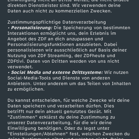
Smart TV
Kontakt zum ZDF
direkten Dienstleister sind. Wir verwenden deine
Daten auch nicht zu kommerziellen Zwecken.
ZDFtext
Tickets
Zustimmungspflichtige Datenverarbeitung
Livestreams
Zuschauerservice
• Personalisierung:
Die Speicherung von bestimmten
Sendungen A-Z
Hilfe
Interaktionen ermöglicht uns, dein Erlebnis im
Angebot des ZDF an dich anzupassen und
TV-Programm
Personalisierungsfunktionen anzubieten. Dabei
personalisieren wir ausschließlich auf Basis deiner
Nutzung von ZDF Streaming, der ZDFheute und
ZDFtivi. Daten von Dritten werden von uns nicht
Das ZDF
verwendet.
• Social Media und externe Drittsysteme:
Wir nutzen
ZDF Unternehmen
Social-Media-Tools und Dienste von anderen
Anbietern. Unter anderem um das Teilen von Inhalten
Karriere
zu ermöglichen.
Presseportal
Du kannst entscheiden, für welche Zwecke wir deine
ZDF goes Schule
Daten speichern und verarbeiten dürfen. Dies
betrifft nur dein aktuell genutztes Gerät. Mit
Werbefernsehen
"Zustimmen" erklärst du deine Zustimmung zu
unserer Datenverarbeitung, für die wir deine
Mainzelmännchen
Einwilligung benötigen. Oder du legst unter
"Einstellungen/Ablehnen" fest, welchen Zwecken du