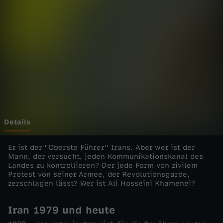
.
.
?
-
W
e
Details
r
Er ist der "Oberste Führer" Irans. Aber wer ist der
Mann, der versucht, jeden Kommunikationskanal des
Landes zu kontrollieren? Der jede Form von zivilem
i
Protest von seiner Armee, der Revolutionsgarde,
zerschlagen lässt? Wer ist Ali Hosseini Khamenei?
s
Iran 1979 und heute
t