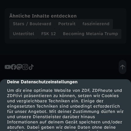
u
Ähnliche Inhalte entdecken
f
Stars / Boulevard
Portrait
faszinierend
s
Untertitel
FSK 12
Becoming Melania Trump
t
e
g
Deine Datenschutzeinstellungen
cmp-dialog-description
i
Um dir eine optimale Website von ZDF, ZDFheute und
ZDFtivi präsentieren zu können, setzen wir Cookies
und vergleichbare Techniken ein. Einige der
n
eingesetzten Techniken sind unbedingt erforderlich
für unser Angebot. Mit deiner Zustimmung dürfen wir
Mehr ZDF
Service
und unsere Dienstleister darüber hinaus
s
Informationen auf deinem Gerät speichern und/oder
ZDF-Apps
ZDFmitreden
abrufen. Dabei geben wir deine Daten ohne deine