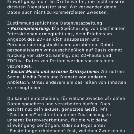
W
Einwilligung nicht an Dritte weiter, die nicht unsere
Smart TV
Kontakt zum ZDF
direkten Dienstleister sind. Wir verwenden deine
Daten auch nicht zu kommerziellen Zwecken.
ZDFtext
Tickets
e
Zustimmungspflichtige Datenverarbeitung
Livestreams
Zuschauerservice
• Personalisierung:
Die Speicherung von bestimmten
i
Sendungen A-Z
Hilfe
Interaktionen ermöglicht uns, dein Erlebnis im
Angebot des ZDF an dich anzupassen und
TV-Programm
ß
Personalisierungsfunktionen anzubieten. Dabei
personalisieren wir ausschließlich auf Basis deiner
Nutzung von ZDF Streaming, der ZDFheute und
e
ZDFtivi. Daten von Dritten werden von uns nicht
Das ZDF
verwendet.
• Social Media und externe Drittsysteme:
Wir nutzen
H
ZDF Unternehmen
Social-Media-Tools und Dienste von anderen
Anbietern. Unter anderem um das Teilen von Inhalten
Karriere
a
zu ermöglichen.
Presseportal
Du kannst entscheiden, für welche Zwecke wir deine
u
ZDF goes Schule
Daten speichern und verarbeiten dürfen. Dies
betrifft nur dein aktuell genutztes Gerät. Mit
Werbefernsehen
"Zustimmen" erklärst du deine Zustimmung zu
s
unserer Datenverarbeitung, für die wir deine
Mainzelmännchen
Einwilligung benötigen. Oder du legst unter
"Einstellungen/Ablehnen" fest, welchen Zwecken du