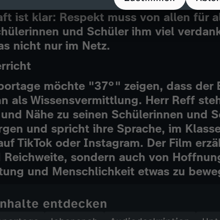
 ein Spitzname verletzte, den eine Lehrer
ft ist klar: Respekt muss von allen für al
hülerinnen und Schüler ihm viel verdank
as nicht nur im Netz.
rricht
portage möchte "37°" zeigen, dass der 
n als Wissensvermittlung. Herr Reff steh
 und Nähe zu seinen Schülerinnen und Sc
rgen und spricht ihre Sprache, im Klas
uf TikTok oder Instagram. Der Film erzäh
d Reichweite, sondern auch von Hoffnun
altung und Menschlichkeit etwas zu bewe
Inhalte entdecken