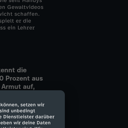
 wie sehr Handys
en Gewaltvideos
wicht schaffen.
pielt er die
ss ein Lehrer
kennt die
0 Prozent aus
 Armut auf,
it leerem
Frosch"
 können, setzen wir
chform, das
 sind unbedingt
e Dienstleister darüber
en darf.
geben wir deine Daten