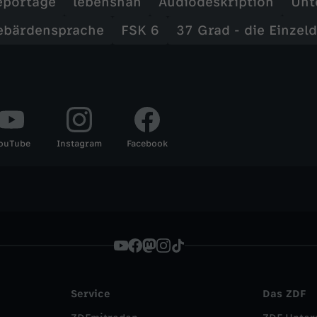
eportage
lebensnah
Audiodeskription
Unt
ebärdensprache
FSK 6
37 Grad - die Einzel
ouTube
Instagram
Facebook
Service
Das ZDF