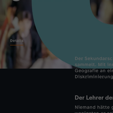
Details
Der Sekundarschu
sammelt. Mit in
Geografie an ei
Diskriminierun
Der Lehrer de
Niemand hätte g