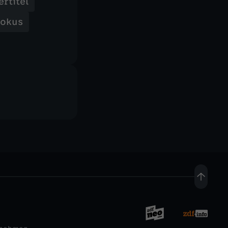
ertitel
dokus