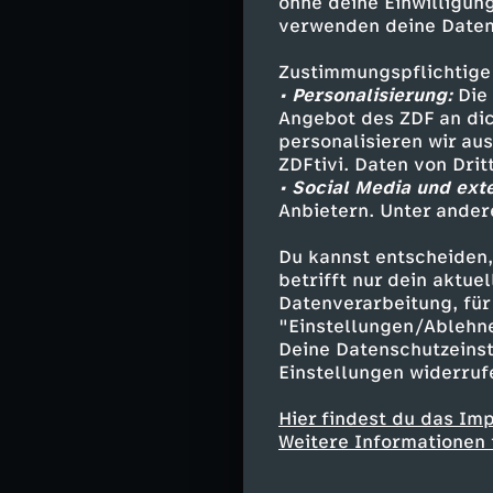
ohne deine Einwilligung
Gegen alle W
verwenden deine Daten
Seine persönl
Zustimmungspflichtige
Noch vor sein
• Personalisierung:
Die 
abgeschoben,
Angebot des ZDF an dic
personalisieren wir au
Mutter lag im
ZDFtivi. Daten von Dri
Deutschland 
• Social Media und ext
Anbietern. Unter ander
Reff war der 
und kämpfte 
Du kannst entscheiden,
das Studium,
betrifft nur dein aktu
Datenverarbeitung, für 
Respekt für a
"Einstellungen/Ablehn
Deine Datenschutzeinst
Heute will er
Einstellungen widerruf
beibringen, a
Hier findest du das Im
arbeitet er a
Weitere Informationen 
sicherer Ort 