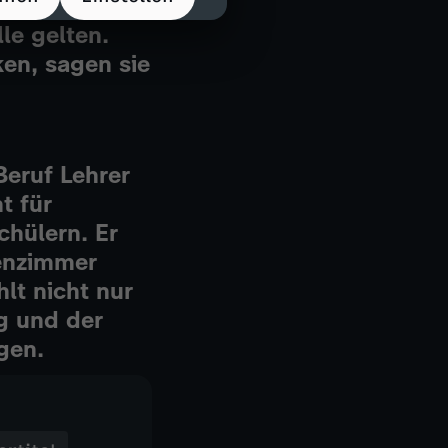
in erfand.
le gelten.
en, sagen sie
Beruf Lehrer
t für
hülern. Er
senzimmer
lt nicht nur
g und der
gen.