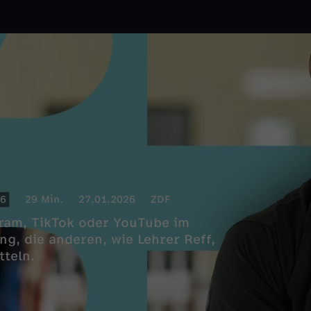
6
29 Min.
27.01.2026
ZDF
ram, TikTok oder YouTube im
ng, die anderen, wie Lehrer Reff,
tteln.