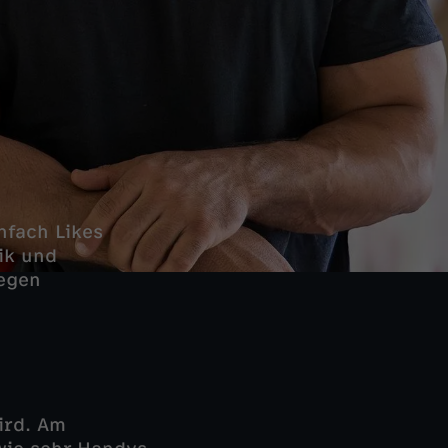
nfach Likes
ik und
gegen
ird. Am