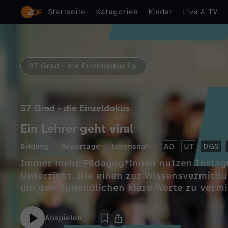
Startseite
Kategorien
Kinder
Live & TV
37 Grad - die Einzeldokus
37 Grad - die Einzeldokus
Ein Lehrer geht viral
Bildung
Reportage
lebensnah
AD
UT
DGS
Immer mehr Pädagog*innen nutzen Instag
Unterricht. Die einen zur Wissensvermittlu
um den Jugendlichen klare Werte zu vermi
Abspielen