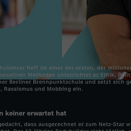
llehrer Reff ist einer der ersten, der millione
novativen Methoden unterrichtet er Ethik, Polit
ner Berliner Brennpunktschule und setzt sich 
g, Rassismus und Mobbing ein.
n keiner erwartet hat
edacht, dass ausgerechnet er zum Netz-Star w