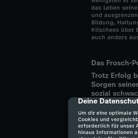
wenigsten er se
das Leben sein
und ausgrenzend
Bildung, Haltung
Klischees über 
auch anders au
Das Frosch-P
Trotz Erfolg b
Sorgen seine
sozial schwa
Deine Datenschut
cmp-dialog-des
schämte sich 
Bauch in die
Um dir eine optimale W
eingeführt - 
Cookies und vergleichb
erforderlich für unser
jede und jede
hinaus Informationen a