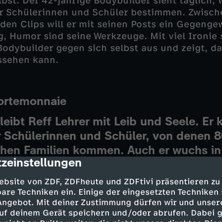
lbst. Der 42-jährige Bodybuilder sieht täglich,
er Schülerinnen und Schüler bestimmen. Zwisch
en Clips will er mit seinen Posts ein Gegenge
, Humor sind seine Werkzeuge. Mit viel Ironie s
Bodybuilder gegen sich selbst aus und zeigt, da
ssehen kann.
ortemonnaie
leibt Reff Lehrer mit Leib und Seele. Er 
r Schülerinnen und Schüler, von denen 8
chen Familien kommen. Auch er wuchs in
zeinstellungen
cription
als Jugendlicher und weiß, wie es ist, m
 Schule zu gehen. Deswegen hat er den "
ebsite von ZDF, ZDFheute und ZDFtivi präsentieren zu
ein stets gefülltes Portemonnaie in Fros
are Techniken ein. Einige der eingesetzten Techniken
 Angebot. Mit deiner Zustimmung dürfen wir und unser
r unkompliziert für ein Mittagessen nutz
uf deinem Gerät speichern und/oder abrufen. Dabei 