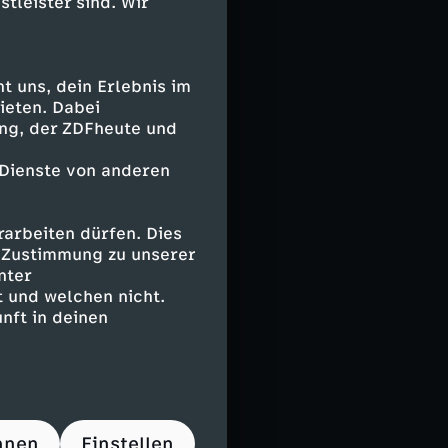
stleister sind. Wir
 und Härte.
ahen Osten
 uns, dein Erlebnis im
ngriff, die
ieten. Dabei
ing, der ZDFheute und
der in
i Kinder.
 Dienste von anderen
Elternhaus auf
 und durch
arbeiten dürfen. Dies
e Zustimmung zu unserer
nter
 und welchen nicht.
nft in deinen
d Schülern
eitung
Schule ein
rfahrungen,
hnen
Einstellen