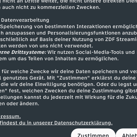
 nicht an Dritte weiter, die nicht unsere direkten Dien
iderstände
 auch nicht zu kommerziellen Zwecken.
iche Geschichte ist geprägt von Verlust
 Datenverarbeitung
er Geburt wurden seine Eltern in den N
Speicherung von bestimmten Interaktionen ermöglicht
 zwei Brüder starben bei einem Bombena
h anzupassen und Personalisierungsfunktionen anzub
sschließlich auf Basis deiner Nutzung von ZDF Stream
 Koma. Die verwaisten Eltern wurden wie
tten werden von uns nicht verwendet.
aufgenommen und bekamen in Berlin dre
erne Drittsysteme:
Wir nutzen Social-Media-Tools und
em um das Teilen von Inhalten zu ermöglichen.
Jüngste. Er wuchs mit Depressionen im 
sich gegen alle Widerstände zum Abitur
 für welche Zwecke wir deine Daten speichern und ver
 um Lehrer zu werden.
ell genutztes Gerät. Mit "Zustimmen" erklärst du dein
die wir deine Einwilligung benötigen. Oder du legst u
lle
en" fest, welchen Zwecken du deine Zustimmung gibst
ellungen kannst du jederzeit mit Wirkung für die Zuku
 vor allem eines: seinen Schülerinnen un
en oder ändern.
n sich selbst zu glauben. Mit der Schull
pressum.
n einem Kinderschutzkonzept, damit die 
findest du in unserer Datenschutzerklärung.
wird. Und er erzählt offen von eigenen E
Zustimmen
Able