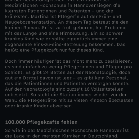
Medizinischen Hochschule in Hannover liegen die
o
kleinsten Patientinnen und Patienten – und die
kränksten. Martina ist Pflegerin auf der Früh- und
Neugeborenenstation. An diesem Tag betreut sie den
k
kleinen Raman. Er ist zu früh geboren, hat Probleme
mit der Lunge und eine Hirnblutung. Ein so schwer
krankes Kind wie er sollte eigentlich immer eine
u
sogenannte Eins-zu-eins-Betreuung bekommen. Das
heißt: eine Pflegekraft nur für dieses Kind.
s
Doch immer häufiger ist das nicht mehr zu realisieren,
es sind einfach zu wenig Pflegerinnen und Pfleger pro
-
Schicht. Es gibt 24 Betten auf der Neonatologie, doch
gut ein Drittel davon ist leer – es gibt kein Personal,
das die Patientinnen und Patienten versorgen könnte.
N
Auf der Neonatologie sind zurzeit 16 Vollzeitstellen
unbesetzt. So steht die Station immer wieder vor der
o
Wahl: die Pflegekräfte mit zu vielen Kindern überlasten
oder kranke Kinder abweisen.
t
100.000 Pflegekräfte fehlen
f
So wie in der Medizinischen Hochschule Hannover ist
die Lage in den meisten Kliniken in Deutschland.