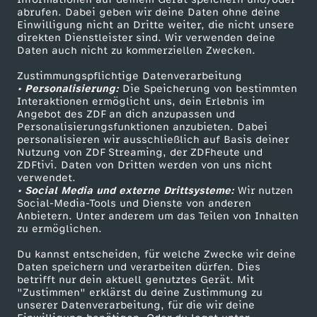
ZDF-Apps
ZDFmitreden
abrufen. Dabei geben wir deine Daten ohne deine
Einwilligung nicht an Dritte weiter, die nicht unsere
Smart TV
Kontakt zum ZDF
direkten Dienstleister sind. Wir verwenden deine
Daten auch nicht zu kommerziellen Zwecken.
ZDFtext
Tickets
Zustimmungspflichtige Datenverarbeitung
Livestreams
Zuschauerservice
• Personalisierung:
Die Speicherung von bestimmten
Sendungen A-Z
Hilfe
Interaktionen ermöglicht uns, dein Erlebnis im
Angebot des ZDF an dich anzupassen und
TV-Programm
Personalisierungsfunktionen anzubieten. Dabei
personalisieren wir ausschließlich auf Basis deiner
Nutzung von ZDF Streaming, der ZDFheute und
ZDFtivi. Daten von Dritten werden von uns nicht
Das ZDF
verwendet.
• Social Media und externe Drittsysteme:
Wir nutzen
ZDF Unternehmen
Social-Media-Tools und Dienste von anderen
Anbietern. Unter anderem um das Teilen von Inhalten
Karriere
zu ermöglichen.
Presseportal
Du kannst entscheiden, für welche Zwecke wir deine
ZDF goes Schule
Daten speichern und verarbeiten dürfen. Dies
betrifft nur dein aktuell genutztes Gerät. Mit
Werbefernsehen
"Zustimmen" erklärst du deine Zustimmung zu
unserer Datenverarbeitung, für die wir deine
Mainzelmännchen