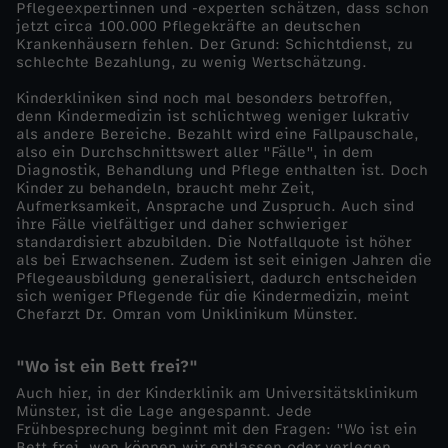
Pflegeexpertinnen und -experten schätzen, dass schon
a
jetzt circa 100.000 Pflegekräfte an deutschen
Krankenhäusern fehlen. Der Grund: Schichtdienst, zu
schlechte Bezahlung, zu wenig Wertschätzung.
l
Kinderkliniken sind noch mal besonders betroffen,
l
denn Kindermedizin ist schlichtweg weniger lukrativ
als andere Bereiche. Bezahlt wird eine Fallpauschale,
also ein Durchschnittswert aller "Fälle", in dem
K
Diagnostik, Behandlung und Pflege enthalten ist. Doch
Kinder zu behandeln, braucht mehr Zeit,
Aufmerksamkeit, Ansprache und Zuspruch. Auch sind
i
ihre Fälle vielfältiger und daher schwieriger
standardisiert abzubilden. Die Notfallquote ist höher
n
als bei Erwachsenen. Zudem ist seit einigen Jahren die
Pflegeausbildung generalisiert, dadurch entscheiden
sich weniger Pflegende für die Kindermedizin, meint
d
Chefarzt Dr. Omran vom Uniklinikum Münster.
e
"Wo ist ein Bett frei?"
Auch hier, in der Kinderklinik am Universitätsklinikum
r
Münster, ist die Lage angespannt. Jede
Frühbesprechung beginnt mit den Fragen: "Wo ist ein
Bett frei, wen können wir entlassen oder verlegen,