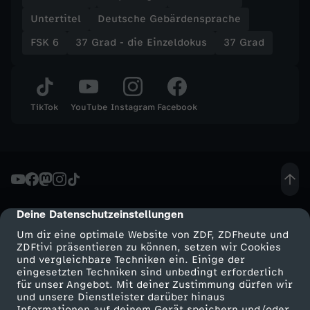
Untertitel
Deutsche Gebärdensprache
FSK 6
37 Grad - die Einzeldokus
37 Grad
TikTok
YouTube
Instagram
Facebook
Deine Datenschutzeinstellungen
cmp-dialog-description
Um dir eine optimale Website von ZDF, ZDFheute und
ZDFtivi präsentieren zu können, setzen wir Cookies
und vergleichbare Techniken ein. Einige der
eingesetzten Techniken sind unbedingt erforderlich
für unser Angebot. Mit deiner Zustimmung dürfen wir
Mehr ZDF
Service
und unsere Dienstleister darüber hinaus
Informationen auf deinem Gerät speichern und/oder