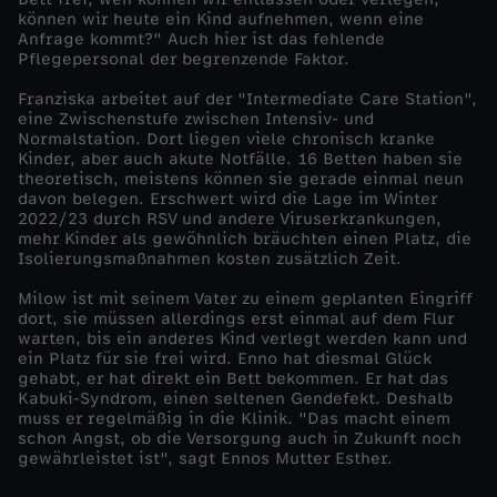
k
können wir heute ein Kind aufnehmen, wenn eine
Anfrage kommt?" Auch hier ist das fehlende
l
Pflegepersonal der begrenzende Faktor.
Franziska arbeitet auf der "Intermediate Care Station",
i
eine Zwischenstufe zwischen Intensiv- und
Normalstation. Dort liegen viele chronisch kranke
Kinder, aber auch akute Notfälle. 16 Betten haben sie
n
theoretisch, meistens können sie gerade einmal neun
davon belegen. Erschwert wird die Lage im Winter
i
2022/23 durch RSV und andere Viruserkrankungen,
mehr Kinder als gewöhnlich bräuchten einen Platz, die
Isolierungsmaßnahmen kosten zusätzlich Zeit.
k
Milow ist mit seinem Vater zu einem geplanten Eingriff
dort, sie müssen allerdings erst einmal auf dem Flur
warten, bis ein anderes Kind verlegt werden kann und
ein Platz für sie frei wird. Enno hat diesmal Glück
gehabt, er hat direkt ein Bett bekommen. Er hat das
Kabuki-Syndrom, einen seltenen Gendefekt. Deshalb
muss er regelmäßig in die Klinik. "Das macht einem
schon Angst, ob die Versorgung auch in Zukunft noch
gewährleistet ist", sagt Ennos Mutter Esther.