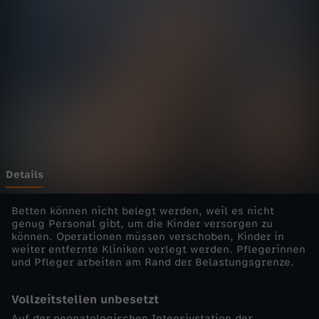
d
Wechseln zu: ZDFheute
i
e
E
i
n
Details
z
Betten können nicht belegt werden, weil es nicht
genug Personal gibt, um die Kinder versorgen zu
können. Operationen müssen verschoben, Kinder in
e
weiter entfernte Kliniken verlegt werden. Pflegerinnen
und Pfleger arbeiten am Rand der Belastungsgrenze.
l
Vollzeitstellen unbesetzt
d
Auf der neonatologischen Intensivstation der