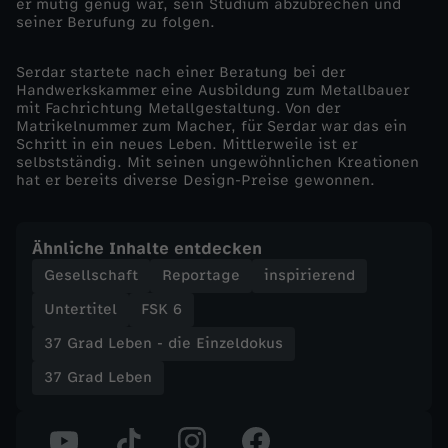
er mutig genug war, sein Studium abzubrechen und
-
seiner Berufung zu folgen.
H
Serdar startete nach einer Beratung bei der
Handwerkskammer eine Ausbildung zum Metallbauer
mit Fachrichtung Metallgestaltung. Von der
a
Matrikelnummer zum Macher, für Serdar war das ein
Schritt in ein neues Leben. Mittlerweile ist er
n
selbstständig. Mit seinen ungewöhnlichen Kreationen
hat er bereits diverse Design-Preise gewonnen.
d
Ähnliche Inhalte entdecken
w
Gesellschaft
Reportage
inspirierend
e
Untertitel
FSK 6
37 Grad Leben - die Einzeldokus
r
37 Grad Leben
k