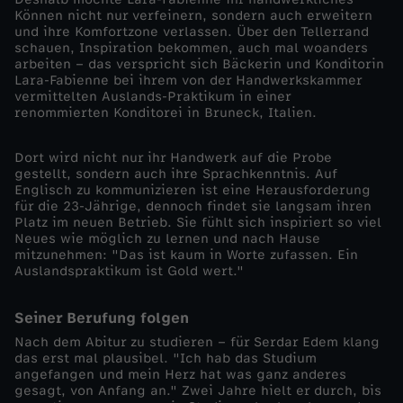
Können nicht nur verfeinern, sondern auch erweitern
n
und ihre Komfortzone verlassen. Über den Tellerrand
schauen, Inspiration bekommen, auch mal woanders
arbeiten – das verspricht sich Bäckerin und Konditorin
z
Lara-Fabienne bei ihrem von der Handwerkskammer
vermittelten Auslands-Praktikum in einer
renommierten Konditorei in Bruneck, Italien.
e
Dort wird nicht nur ihr Handwerk auf die Probe
l
gestellt, sondern auch ihre Sprachkenntnis. Auf
Englisch zu kommunizieren ist eine Herausforderung
d
für die 23-Jährige, dennoch findet sie langsam ihren
Platz im neuen Betrieb. Sie fühlt sich inspiriert so viel
Neues wie möglich zu lernen und nach Hause
o
mitzunehmen: "Das ist kaum in Worte zufassen. Ein
Auslandspraktikum ist Gold wert."
k
Seiner Berufung folgen
u
Nach dem Abitur zu studieren – für Serdar Edem klang
das erst mal plausibel. "Ich hab das Studium
angefangen und mein Herz hat was ganz anderes
s
gesagt, von Anfang an." Zwei Jahre hielt er durch, bis