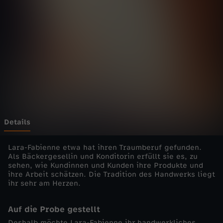
e
b
e
n
-
d
Details
i
Lara-Fabienne etwa hat ihren Traumberuf gefunden.
Als Bäckergesellin und Konditorin erfüllt sie es, zu
sehen, wie Kundinnen und Kunden ihre Produkte und
e
ihre Arbeit schätzen. Die Tradition des Handwerks liegt
ihr sehr am Herzen.
E
Auf die Probe gestellt
i
Deshalb möchte Lara-Fabienne ihr handwerkliches