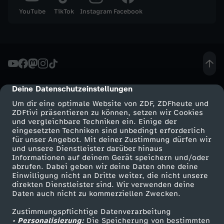
s
YouTube
TikTok
Instagram
Facebook
t
a
t
Deine Datenschutzeinstellungen
cmp-dialog-description
t
Um dir eine optimale Website von ZDF, ZDFheute und
ZDFtivi präsentieren zu können, setzen wir Cookies
S
und vergleichbare Techniken ein. Einige der
eingesetzten Techniken sind unbedingt erforderlich
für unser Angebot. Mit deiner Zustimmung dürfen wir
t
Mehr ZDF
Service
und unsere Dienstleister darüber hinaus
Informationen auf deinem Gerät speichern und/oder
ZDF-Apps
ZDFmitreden
abrufen. Dabei geben wir deine Daten ohne deine
u
Einwilligung nicht an Dritte weiter, die nicht unsere
Smart TV
Kontakt zum ZDF
direkten Dienstleister sind. Wir verwenden deine
d
Daten auch nicht zu kommerziellen Zwecken.
ZDFtext
Tickets
Zustimmungspflichtige Datenverarbeitung
Livestreams
Zuschauerservice
i
• Personalisierung:
Die Speicherung von bestimmten