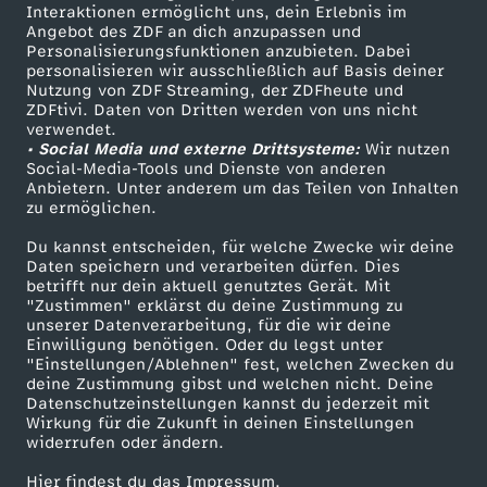
Sendungen A-Z
Hilfe
Interaktionen ermöglicht uns, dein Erlebnis im
Angebot des ZDF an dich anzupassen und
u
TV-Programm
Personalisierungsfunktionen anzubieten. Dabei
personalisieren wir ausschließlich auf Basis deiner
m
Nutzung von ZDF Streaming, der ZDFheute und
ZDFtivi. Daten von Dritten werden von uns nicht
Das ZDF
verwendet.
• Social Media und externe Drittsysteme:
Wir nutzen
ZDF Unternehmen
Social-Media-Tools und Dienste von anderen
Anbietern. Unter anderem um das Teilen von Inhalten
Karriere
zu ermöglichen.
Presseportal
Du kannst entscheiden, für welche Zwecke wir deine
ZDF goes Schule
Daten speichern und verarbeiten dürfen. Dies
betrifft nur dein aktuell genutztes Gerät. Mit
Werbefernsehen
"Zustimmen" erklärst du deine Zustimmung zu
unserer Datenverarbeitung, für die wir deine
Mainzelmännchen
Einwilligung benötigen. Oder du legst unter
"Einstellungen/Ablehnen" fest, welchen Zwecken du
deine Zustimmung gibst und welchen nicht. Deine
Datenschutzeinstellungen kannst du jederzeit mit
Wirkung für die Zukunft in deinen Einstellungen
widerrufen oder ändern.
Hier findest du das Impressum.